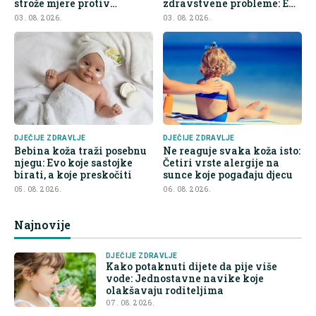
strože mjere protiv
zdravstvene probleme: Evo
nezdrave hrane
na šta roditelji trebaju obr
03. 08. 2026.
03. 08. 2026.
DJEČIJE ZDRAVLJE
DJEČIJE ZDRAVLJE
Bebina koža traži posebnu
Ne reaguje svaka koža isto:
njegu: Evo koje sastojke
Četiri vrste alergije na
birati, a koje preskočiti
sunce koje pogađaju djecu
05. 08. 2026.
06. 08. 2026.
Najnovije
DJEČIJE ZDRAVLJE
Kako potaknuti dijete da pije više
vode: Jednostavne navike koje
olakšavaju roditeljima
07. 08. 2026.