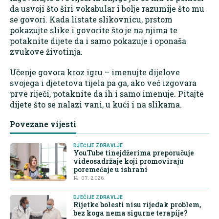
da usvoji što širi vokabular i bolje razumije što mu
se govori. Kada listate slikovnicu, prstom
pokazujte slike i govorite što je na njima te
potaknite dijete da i samo pokazuje i oponaša
zvukove životinja.
Učenje govora kroz igru – imenujte dijelove
svojega i djetetova tijela pa ga, ako već izgovara
prve riječi, potaknite da ih i samo imenuje. Pitajte
dijete što se nalazi vani, u kući i na slikama.
Povezane vijesti
DJEČIJE ZDRAVLJE
YouTube tinejdžerima preporučuje
videosadržaje koji promoviraju
poremećaje u ishrani
14. 07. 2026.
DJEČIJE ZDRAVLJE
Rijetke bolesti nisu rijedak problem,
bez koga nema sigurne terapije?