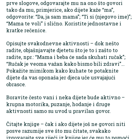
prve slogove, odgovarajte mu na ono što govori
tako da mu, primjerice, ako dijete kaže “ma”,
odgovorite: “Da, ja sam mama”; “Ti si (njegovo ime)”;
“Mama te voli” i slično. Koristite jednostavne i
kratke rečenice.
Opisujte svakodnevne aktivnosti – dok nešto
radite, objašnjavajte djetetu što je to i zašto to
radite, npr.: “Mama i beba će sada skuhati ručak”;
“Ručak je veoma važan kako bismo bili zdravi”…
Pokažite mimikom kako kuhate te potaknite
dijete da vas oponaša jer djeca uče usvajajući
obrasce.
Boravite često vani i neka dijete bude aktivno –
krupna motorika, puzanje, hodanje i druge
aktivnosti samo su uvod u pravilan govor.
Čitajte knjige – čak i ako dijete još ne govori niti
posve razumije sve što mu čitate, svakako
izgovarajte sve riječi iz knjige jer će mu to pomoći