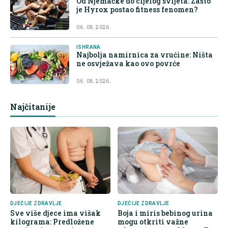
Od Njemačke do cijelog svijeta: Zašto
je Hyrox postao fitness fenomen?
06. 08. 2026.
ISHRANA
Najbolja namirnica za vrućine: Ništa
ne osvježava kao ovo povrće
06. 08. 2026.
Najčitanije
DJEČIJE ZDRAVLJE
DJEČIJE ZDRAVLJE
Sve više djece ima višak
Boja i miris bebinog urina
kilograma: Predložene
mogu otkriti važne