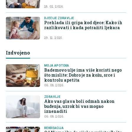
28. 02. 2026.
DJEČIJE ZDRAVLJE
Prehlada ili gripa kod djece: Kako ih
razlikovati i kada potražiti ljekara
29. 12. 2025.
Izdvojeno
MOJA APOTEKA
Bademovo ulje ima više koristi nego
što mislite: Dobro je za kožu, srce i
kontrolu apetita
06. 08. 2026.
ZDRAVLJE
Ako vas glava boli odmah nakon
buđenja, uzrok bi vas mogao
iznenaditi
06. 08. 2026.
REKREACIJA