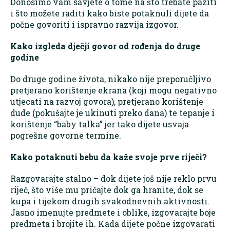
Donosimo vam savjete o tome na što trebate paziti
i što možete raditi kako biste potaknuli dijete da
počne govoriti i ispravno razvija izgovor.
Kako izgleda dječji govor od rođenja do druge
godine
Do druge godine života, nikako nije preporučljivo
pretjerano korištenje ekrana (koji mogu negativno
utjecati na razvoj govora), pretjerano korištenje
dude (pokušajte je ukinuti preko dana) te tepanje i
korištenje “baby talka” jer tako dijete usvaja
pogrešne govorne termine.
Kako potaknuti bebu da kaže svoje prve riječi?
Razgovarajte stalno – dok dijete još nije reklo prvu
riječ, što više mu pričajte dok ga hranite, dok se
kupa i tijekom drugih svakodnevnih aktivnosti.
Jasno imenujte predmete i oblike, izgovarajte boje
predmeta i brojite ih. Kada dijete počne izgovarati