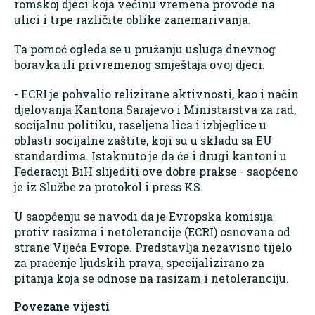
romskoj djeci koja većinu vremena provode na
ulici i trpe različite oblike zanemarivanja.
Ta pomoć ogleda se u pružanju usluga dnevnog
boravka ili privremenog smještaja ovoj djeci.
- ECRI je pohvalio relizirane aktivnosti, kao i način
djelovanja Kantona Sarajevo i Ministarstva za rad,
socijalnu politiku, raseljena lica i izbjeglice u
oblasti socijalne zaštite, koji su u skladu sa EU
standardima. Istaknuto je da će i drugi kantoni u
Federaciji BiH slijediti ove dobre prakse - saopćeno
je iz Službe za protokol i press KS.
U saopćenju se navodi da je Evropska komisija
protiv rasizma i netolerancije (ECRI) osnovana od
strane Vijeća Evrope. Predstavlja nezavisno tijelo
za praćenje ljudskih prava, specijalizirano za
pitanja koja se odnose na rasizam i netoleranciju.
Povezane vijesti