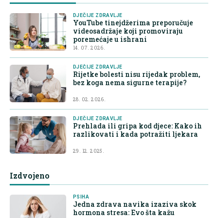
DJEČIJE ZDRAVLJE
YouTube tinejdžerima preporučuje
videosadržaje koji promoviraju
poremećaje u ishrani
14. 07. 2026.
DJEČIJE ZDRAVLJE
Rijetke bolesti nisu rijedak problem,
bez koga nema sigurne terapije?
28. 02. 2026.
DJEČIJE ZDRAVLJE
Prehlada ili gripa kod djece: Kako ih
razlikovati i kada potražiti ljekara
29. 12. 2025.
Izdvojeno
PSIHA
Jedna zdrava navika izaziva skok
hormona stresa: Evo šta kažu