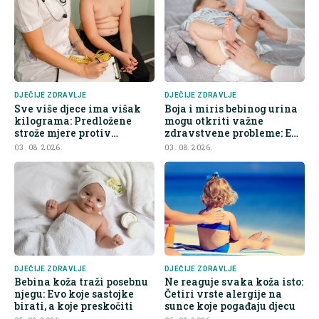
DJEČIJE ZDRAVLJE
DJEČIJE ZDRAVLJE
Sve više djece ima višak
Boja i miris bebinog urina
kilograma: Predložene
mogu otkriti važne
strože mjere protiv
zdravstvene probleme: Evo
nezdrave hrane
na šta roditelji trebaju obr
03. 08. 2026.
03. 08. 2026.
DJEČIJE ZDRAVLJE
DJEČIJE ZDRAVLJE
Bebina koža traži posebnu
Ne reaguje svaka koža isto:
njegu: Evo koje sastojke
Četiri vrste alergije na
birati, a koje preskočiti
sunce koje pogađaju djecu