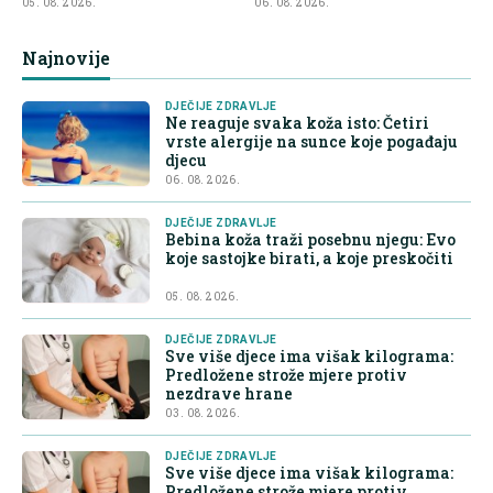
05. 08. 2026.
06. 08. 2026.
Najnovije
DJEČIJE ZDRAVLJE
Ne reaguje svaka koža isto: Četiri
vrste alergije na sunce koje pogađaju
djecu
06. 08. 2026.
DJEČIJE ZDRAVLJE
Bebina koža traži posebnu njegu: Evo
koje sastojke birati, a koje preskočiti
05. 08. 2026.
DJEČIJE ZDRAVLJE
Sve više djece ima višak kilograma:
Predložene strože mjere protiv
nezdrave hrane
03. 08. 2026.
DJEČIJE ZDRAVLJE
Sve više djece ima višak kilograma:
Predložene strože mjere protiv