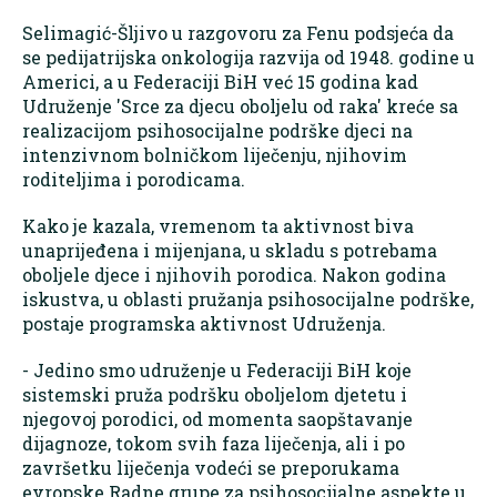
Selimagić-Šljivo u razgovoru za Fenu podsjeća da
se pedijatrijska onkologija razvija od 1948. godine u
Americi, a u Federaciji BiH već 15 godina kad
Udruženje 'Srce za djecu oboljelu od raka' kreće sa
realizacijom psihosocijalne podrške djeci na
intenzivnom bolničkom liječenju, njihovim
roditeljima i porodicama.
Kako je kazala, vremenom ta aktivnost biva
unaprijeđena i mijenjana, u skladu s potrebama
oboljele djece i njihovih porodica. Nakon godina
iskustva, u oblasti pružanja psihosocijalne podrške,
postaje programska aktivnost Udruženja.
- Jedino smo udruženje u Federaciji BiH koje
sistemski pruža podršku oboljelom djetetu i
njegovoj porodici, od momenta saopštavanje
dijagnoze, tokom svih faza liječenja, ali i po
završetku liječenja vodeći se preporukama
evropske Radne grupe za psihosocijalne aspekte u