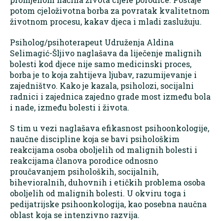
potom cjeloživotna borba za povratak kvalitetnom
životnom procesu, kakav djeca i mladi zaslužuju.
Psiholog/psihoterapeut Udruženja Aldina
Selimagić-Šljivo naglašava da liječenje malignih
bolesti kod djece nije samo medicinski proces,
borba je to koja zahtijeva ljubav, razumijevanje i
zajedništvo. Kako je kazala, psiholozi, socijalni
radnici i zajednica zajedno grade most između bola
i nade, između bolesti i života.
S tim u vezi naglašava efikasnost psihoonkologije,
naučne discipline koja se bavi psihološkim
reakcijama osoba oboljelih od malignih bolesti i
reakcijama članova porodice odnosno
proučavanjem psiholoških, socijalnih,
bihevioralnih, duhovnih i etičkih problema osoba
oboljelih od malignih bolesti. U okviru toga i
pedijatrijske psihoonkologija, kao posebna naučna
oblast koja se intenzivno razvija.