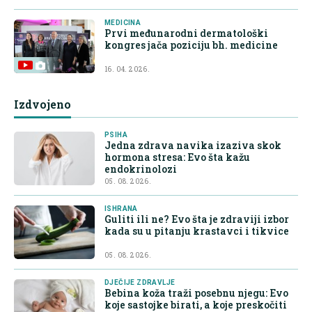
MEDICINA
Prvi međunarodni dermatološki
kongres jača poziciju bh. medicine
16. 04. 2026.
Izdvojeno
PSIHA
Jedna zdrava navika izaziva skok
hormona stresa: Evo šta kažu
endokrinolozi
05. 08. 2026.
ISHRANA
Guliti ili ne? Evo šta je zdraviji izbor
kada su u pitanju krastavci i tikvice
05. 08. 2026.
DJEČIJE ZDRAVLJE
Bebina koža traži posebnu njegu: Evo
koje sastojke birati, a koje preskočiti