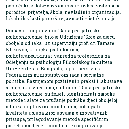
pomoći koje dolaze izvan medicinskog sistema od
porodice, prijatelja, škola, nevladinih organizacija,
lokalnih vlasti pa do šire javnosti – istaknula je.
Domaćin i organizator 'Dana pedijatrijske
psihoonkologije' bilo je Udruženje 'Srce za djecu
oboljelu od raka', uz superviziju prof. dr. Tamare
Klikovac, klinička psihologinja,
psihoterapeutkinja i vanredna profesorica na
Odjeljenju za psihologiju Filozofskog fakulteta
Univerziteta u Beogradu, u partnerstvu s
Federalnim ministarstvom rada i socijalne
politike. Razmjenom pozitivnih praksi i iskustava
stručnjaka iz regiona, sudionici 'Dana pedijatrijske
psihoonkologije' su željeli identificirati najbolje
metode i alate za pružanje podrške djeci oboljeloj
od raka i njihovim porodicama, poboljšati
kvalitetu usluga kroz usvajanje inovativnih
pristupa, prilagođavanje metoda specifičnim
potrebama djece i porodica te osiguravanje