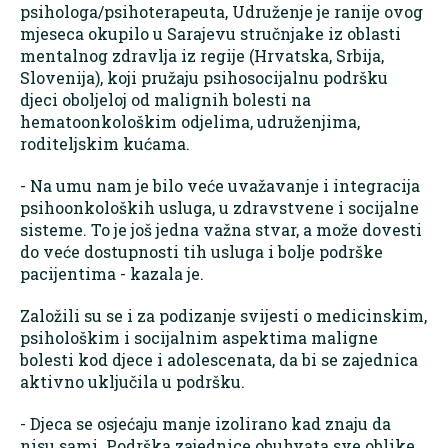
psihologa/psihoterapeuta, Udruženje je ranije ovog
mjeseca okupilo u Sarajevu stručnjake iz oblasti
mentalnog zdravlja iz regije (Hrvatska, Srbija,
Slovenija), koji pružaju psihosocijalnu podršku
djeci oboljeloj od malignih bolesti na
hematoonkološkim odjelima, udruženjima,
roditeljskim kućama.
- Na umu nam je bilo veće uvažavanje i integracija
psihoonkoloških usluga, u zdravstvene i socijalne
sisteme. To je još jedna važna stvar, a može dovesti
do veće dostupnosti tih usluga i bolje podrške
pacijentima - kazala je.
Založili su se i za podizanje svijesti o medicinskim,
psihološkim i socijalnim aspektima maligne
bolesti kod djece i adolescenata, da bi se zajednica
aktivno uključila u podršku.
- Djeca se osjećaju manje izolirano kad znaju da
nisu sami. Podrška zajednice obuhvata sve oblike