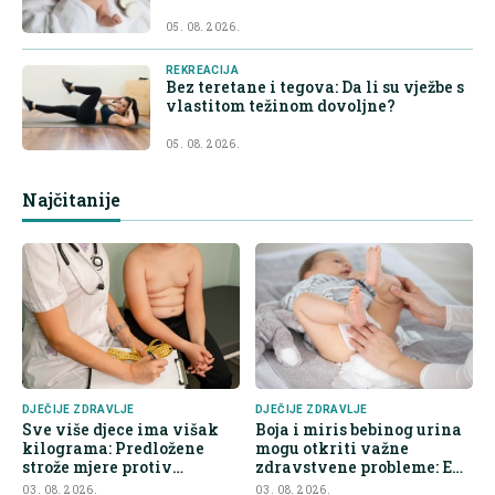
05. 08. 2026.
REKREACIJA
Bez teretane i tegova: Da li su vježbe s
vlastitom težinom dovoljne?
05. 08. 2026.
Najčitanije
DJEČIJE ZDRAVLJE
DJEČIJE ZDRAVLJE
Sve više djece ima višak
Boja i miris bebinog urina
kilograma: Predložene
mogu otkriti važne
strože mjere protiv
zdravstvene probleme: Evo
nezdrave hrane
na šta roditelji trebaju obr
03. 08. 2026.
03. 08. 2026.