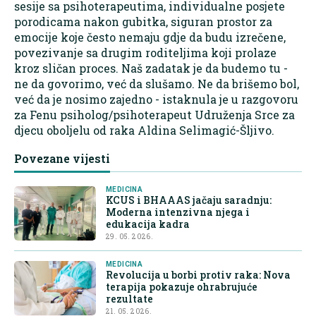
sesije sa psihoterapeutima, individualne posjete
porodicama nakon gubitka, siguran prostor za
emocije koje često nemaju gdje da budu izrečene,
povezivanje sa drugim roditeljima koji prolaze
kroz sličan proces. Naš zadatak je da budemo tu -
ne da govorimo, već da slušamo. Ne da brišemo bol,
već da je nosimo zajedno - istaknula je u razgovoru
za Fenu psiholog/psihoterapeut Udruženja Srce za
djecu oboljelu od raka Aldina Selimagić-Šljivo.
Povezane vijesti
MEDICINA
KCUS i BHAAAS jačaju saradnju:
Moderna intenzivna njega i
edukacija kadra
29. 05. 2026.
MEDICINA
Revolucija u borbi protiv raka: Nova
terapija pokazuje ohrabrujuće
rezultate
21. 05. 2026.