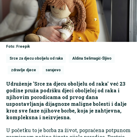
Foto: Freepik
Srce za djecu oboljelu od raka
Aldina Selimagić-Šljivo
zdravlje djece
sarajevo
Udruženje 'Srce za djecu oboljelu od raka' već 23
godine pruža podršku djeci oboljeloj od raka i
njihovim porodicama od prvog dana
uspostavljanja dijagnoze maligne bolesti i dalje
kroz sve faze njihove borbe, koja je zahtjevna,
kompleksna i neizvjesna.
U početku to je borba za život, popraćena potpunom
promjenom načina života cijele porodice. Postaje