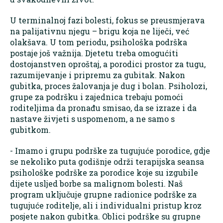
U terminalnoj fazi bolesti, fokus se preusmjerava
na palijativnu njegu – brigu koja ne liječi, već
olakšava. U tom periodu, psihološka podrška
postaje još važnija. Djetetu treba omogućiti
dostojanstven oproštaj, a porodici prostor za tugu,
razumijevanje i pripremu za gubitak. Nakon
gubitka, proces žalovanja je dug i bolan. Psiholozi,
grupe za podršku i zajednica trebaju pomoći
roditeljima da pronađu smisao, da se izraze i da
nastave živjeti s uspomenom, a ne samo s
gubitkom.
- Imamo i grupu podrške za tugujuće porodice, gdje
se nekoliko puta godišnje održi terapijska seansa
psihološke podrške za porodice koje su izgubile
dijete usljed borbe sa malignom bolesti. Naš
program uključuje grupne radionice podrške za
tugujuće roditelje, ali i individualni pristup kroz
posjete nakon gubitka. Oblici podrške su grupne