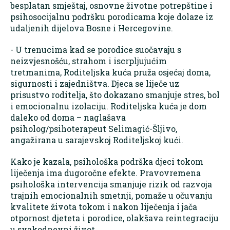
besplatan smještaj, osnovne životne potrepštine i
psihosocijalnu podršku porodicama koje dolaze iz
udaljenih dijelova Bosne i Hercegovine.
- U trenucima kad se porodice suočavaju s
neizvjesnošću, strahom i iscrpljujućim
tretmanima, Roditeljska kuća pruža osjećaj doma,
sigurnosti i zajedništva. Djeca se liječe uz
prisustvo roditelja, što dokazano smanjuje stres, bol
i emocionalnu izolaciju. Roditeljska kuća je dom
daleko od doma – naglašava
psiholog/psihoterapeut Selimagić-Šljivo,
angažirana u sarajevskoj Roditeljskoj kući.
Kako je kazala, psihološka podrška djeci tokom
liječenja ima dugoročne efekte. Pravovremena
psihološka intervencija smanjuje rizik od razvoja
trajnih emocionalnih smetnji, pomaže u očuvanju
kvalitete života tokom i nakon liječenja i jača
otpornost djeteta i porodice, olakšava reintegraciju
u svakodnevni život.