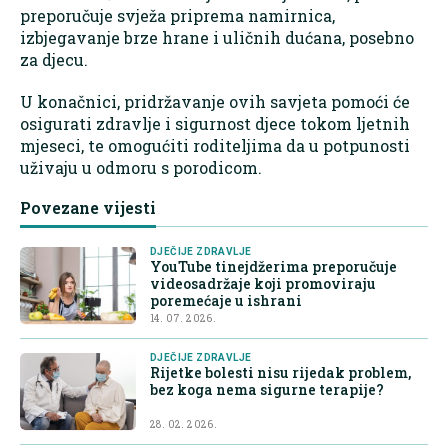
preporučuje svježa priprema namirnica,
izbjegavanje brze hrane i uličnih dućana, posebno
za djecu.
U konačnici, pridržavanje ovih savjeta pomoći će
osigurati zdravlje i sigurnost djece tokom ljetnih
mjeseci, te omogućiti roditeljima da u potpunosti
uživaju u odmoru s porodicom.
Povezane vijesti
DJEČIJE ZDRAVLJE
YouTube tinejdžerima preporučuje
videosadržaje koji promoviraju
poremećaje u ishrani
14. 07. 2026.
DJEČIJE ZDRAVLJE
Rijetke bolesti nisu rijedak problem,
bez koga nema sigurne terapije?
28. 02. 2026.