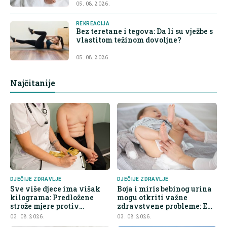
05. 08. 2026.
REKREACIJA
Bez teretane i tegova: Da li su vježbe s
vlastitom težinom dovoljne?
05. 08. 2026.
Najčitanije
DJEČIJE ZDRAVLJE
DJEČIJE ZDRAVLJE
Sve više djece ima višak
Boja i miris bebinog urina
kilograma: Predložene
mogu otkriti važne
strože mjere protiv
zdravstvene probleme: Evo
nezdrave hrane
na šta roditelji trebaju obr
03. 08. 2026.
03. 08. 2026.