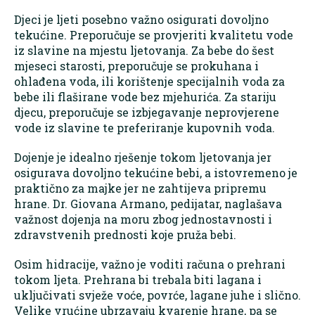
Djeci je ljeti posebno važno osigurati dovoljno
tekućine. Preporučuje se provjeriti kvalitetu vode
iz slavine na mjestu ljetovanja. Za bebe do šest
mjeseci starosti, preporučuje se prokuhana i
ohlađena voda, ili korištenje specijalnih voda za
bebe ili flaširane vode bez mjehurića. Za stariju
djecu, preporučuje se izbjegavanje neprovjerene
vode iz slavine te preferiranje kupovnih voda.
Dojenje je idealno rješenje tokom ljetovanja jer
osigurava dovoljno tekućine bebi, a istovremeno je
praktično za majke jer ne zahtijeva pripremu
hrane. Dr. Giovana Armano, pedijatar, naglašava
važnost dojenja na moru zbog jednostavnosti i
zdravstvenih prednosti koje pruža bebi.
Osim hidracije, važno je voditi računa o prehrani
tokom ljeta. Prehrana bi trebala biti lagana i
uključivati svježe voće, povrće, lagane juhe i slično.
Velike vrućine ubrzavaju kvarenje hrane, pa se