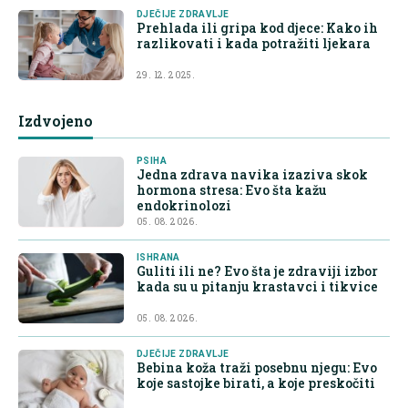
DJEČIJE ZDRAVLJE
Prehlada ili gripa kod djece: Kako ih
razlikovati i kada potražiti ljekara
29. 12. 2025.
Izdvojeno
PSIHA
Jedna zdrava navika izaziva skok
hormona stresa: Evo šta kažu
endokrinolozi
05. 08. 2026.
ISHRANA
Guliti ili ne? Evo šta je zdraviji izbor
kada su u pitanju krastavci i tikvice
05. 08. 2026.
DJEČIJE ZDRAVLJE
Bebina koža traži posebnu njegu: Evo
koje sastojke birati, a koje preskočiti