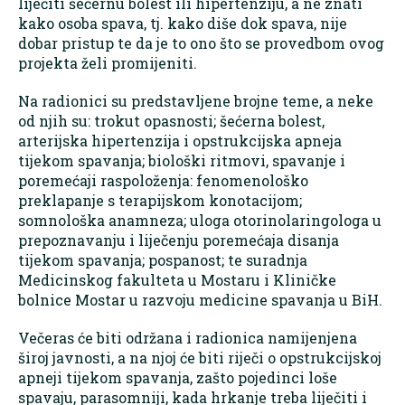
liječiti šećernu bolest ili hipertenziju, a ne znati
kako osoba spava, tj. kako diše dok spava, nije
dobar pristup te da je to ono što se provedbom ovog
projekta želi promijeniti.
Na radionici su predstavljene brojne teme, a neke
od njih su: trokut opasnosti; šećerna bolest,
arterijska hipertenzija i opstrukcijska apneja
tijekom spavanja; biološki ritmovi, spavanje i
poremećaji raspoloženja: fenomenološko
preklapanje s terapijskom konotacijom;
somnološka anamneza; uloga otorinolaringologa u
prepoznavanju i liječenju poremećaja disanja
tijekom spavanja; pospanost; te suradnja
Medicinskog fakulteta u Mostaru i Kliničke
bolnice Mostar u razvoju medicine spavanja u BiH.
Večeras će biti održana i radionica namijenjena
široj javnosti, a na njoj će biti riječi o opstrukcijskoj
apneji tijekom spavanja, zašto pojedinci loše
spavaju, parasomniji, kada hrkanje treba liječiti i