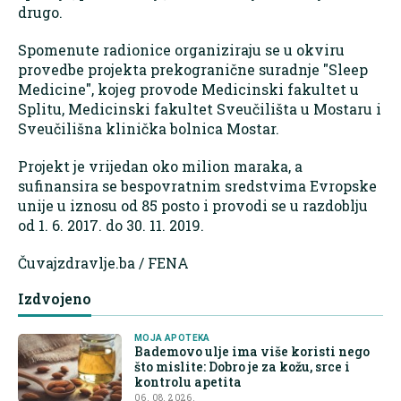
drugo.
Spomenute radionice organiziraju se u okviru
provedbe projekta prekogranične suradnje "Sleep
Medicine", kojeg provode Medicinski fakultet u
Splitu, Medicinski fakultet Sveučilišta u Mostaru i
Sveučilišna klinička bolnica Mostar.
Projekt je vrijedan oko milion maraka, a
sufinansira se bespovratnim sredstvima Evropske
unije u iznosu od 85 posto i provodi se u razdoblju
od 1. 6. 2017. do 30. 11. 2019.
Čuvajzdravlje.ba / FENA
Izdvojeno
MOJA APOTEKA
Bademovo ulje ima više koristi nego
što mislite: Dobro je za kožu, srce i
kontrolu apetita
06. 08. 2026.