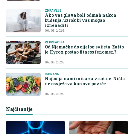
ZDRAVLJE
Ako vas glava boli odmah nakon
buđenja, uzrok bi vas mogao
iznenaditi
06. 08. 2026.
REKREACIJA
Od Njemačke do cijelog svijeta: Zašto
je Hyrox postao fitness fenomen?
06. 08. 2026.
ISHRANA
Najbolja namirnica za vrućine: Ništa
ne osvježava kao ovo povrće
06. 08. 2026.
Najčitanije