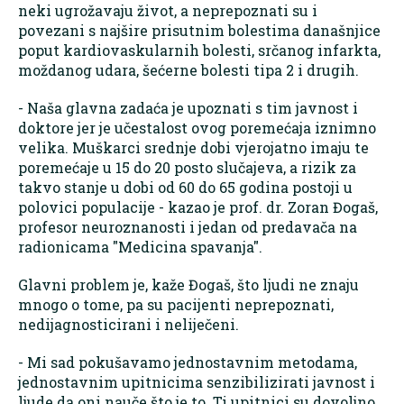
neki ugrožavaju život, a neprepoznati su i
povezani s najšire prisutnim bolestima današnjice
poput kardiovaskularnih bolesti, srčanog infarkta,
moždanog udara, šećerne bolesti tipa 2 i drugih.
- Naša glavna zadaća je upoznati s tim javnost i
doktore jer je učestalost ovog poremećaja iznimno
velika. Muškarci srednje dobi vjerojatno imaju te
poremećaje u 15 do 20 posto slučajeva, a rizik za
takvo stanje u dobi od 60 do 65 godina postoji u
polovici populacije - kazao je prof. dr. Zoran Đogaš,
profesor neuroznanosti i jedan od predavača na
radionicama "Medicina spavanja".
Glavni problem je, kaže Đogaš, što ljudi ne znaju
mnogo o tome, pa su pacijenti neprepoznati,
nedijagnosticirani i neliječeni.
- Mi sad pokušavamo jednostavnim metodama,
jednostavnim upitnicima senzibilizirati javnost i
ljude da oni nauče što je to. Ti upitnici su dovoljno