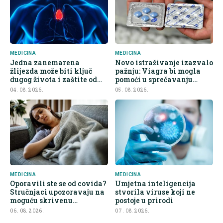
MEDICINA
MEDICINA
Jedna zanemarena
Novo istraživanje izazvalo
žlijezda može biti ključ
pažnju: Viagra bi mogla
dugog života i zaštite od
pomoći u sprečavanju
raka
širenja raka
04. 08. 2026.
05. 08. 2026.
MEDICINA
MEDICINA
Oporavili ste se od covida?
Umjetna inteligencija
Stručnjaci upozoravaju na
stvorila viruse koji ne
moguću skrivenu
postoje u prirodi
posljedicu
06. 08. 2026.
07. 08. 2026.