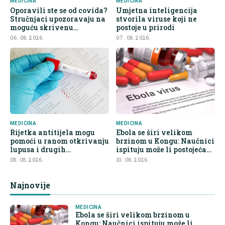
MEDICINA
MEDICINA
Oporavili ste se od covida?
Umjetna inteligencija
Stručnjaci upozoravaju na
stvorila viruse koji ne
moguću skrivenu
postoje u prirodi
posljedicu
06. 08. 2026.
07. 08. 2026.
MEDICINA
MEDICINA
Rijetka antitijela mogu
Ebola se širi velikom
pomoći u ranom otkrivanju
brzinom u Kongu: Naučnici
lupusa i drugih
ispituju može li postojeća
autoimunih bolesti
vakcina pružiti zaštitu
08. 08. 2026.
10. 08. 2026.
Najnovije
MEDICINA
Ebola se širi velikom brzinom u
Kongu: Naučnici ispituju može li