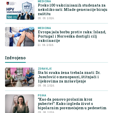
MEDICINA
Preko 100 vakcinisanih studenata za
nekoliko sati: Mlade generacije biraju
zaštitu
05. 05. 2026.
MEDICINA
Evropa jača borbu protiv raka: Island,
Portugal i Norveška dostigli cilj
vakcinacije
21. 04. 2026.
Izdvojeno
ZDRAVLJE
Šta bi svaka žena trebala znati: Dr.
Jusufović o menopauzi, štitnjači i
lijekovima za mršavljenje
09. 08. 2026.
PSIHA
"Kao da ponovo prolazim kroz
pubertet": Kako izgleda život s
bipolarnim poremećajem u pedesetim
09. 08. 2026.