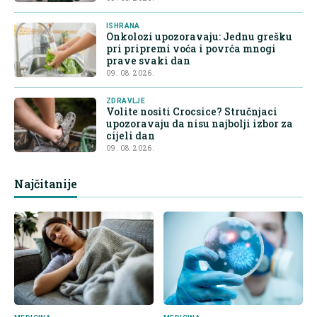
ISHRANA
Onkolozi upozoravaju: Jednu grešku
pri pripremi voća i povrća mnogi
prave svaki dan
09. 08. 2026.
ZDRAVLJE
Volite nositi Crocsice? Stručnjaci
upozoravaju da nisu najbolji izbor za
cijeli dan
09. 08. 2026.
Najčitanije