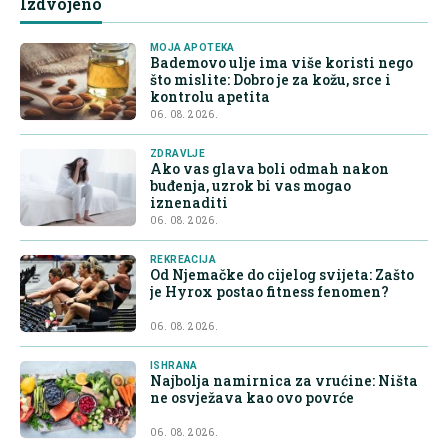
Izdvojeno
MOJA APOTEKA
Bademovo ulje ima više koristi nego
što mislite: Dobro je za kožu, srce i
kontrolu apetita
06. 08. 2026.
ZDRAVLJE
Ako vas glava boli odmah nakon
buđenja, uzrok bi vas mogao
iznenaditi
06. 08. 2026.
REKREACIJA
Od Njemačke do cijelog svijeta: Zašto
je Hyrox postao fitness fenomen?
06. 08. 2026.
ISHRANA
Najbolja namirnica za vrućine: Ništa
ne osvježava kao ovo povrće
06. 08. 2026.