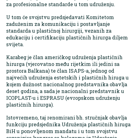
za profesionalne standarde u tom udruženju.
U tom će svojstvu predsjedavati Komitetom
zaduženim za komunikaciju i postavljanje
standarda u plastičnoj hirurgiji, vezanih za
edukaciju i certifikaciju plastičnih hirurga diljem
svijeta.
Karabeg je član američkog udruženja plastičnih
hirurga (vjerovatno među rijetkim ili jedini sa
prostora Balkana) te član ISAPS-a, jednog od
najvećih udruženja estetskih i plastičnih hiruga u
kojem dužnost nacionalnog predstavnika obavlja
deset godina, a sada je nacionalni predstavnik u
ICOPLAST-u i ESPRASU (evropskom udruženju
plastičnih hirurga).
Istovremeno, taj renomirani bh. stručnjak obavlja
funkciju predsjednika Udruženja plastičnih hiruga
BiH u ponovljenom mandatu i u tom svojstvu
organizira kongres sa kolegama iz Udruženja