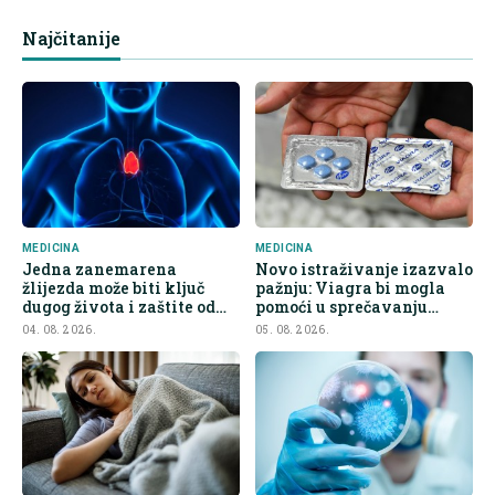
Najčitanije
MEDICINA
MEDICINA
Jedna zanemarena
Novo istraživanje izazvalo
žlijezda može biti ključ
pažnju: Viagra bi mogla
dugog života i zaštite od
pomoći u sprečavanju
raka
širenja raka
04. 08. 2026.
05. 08. 2026.