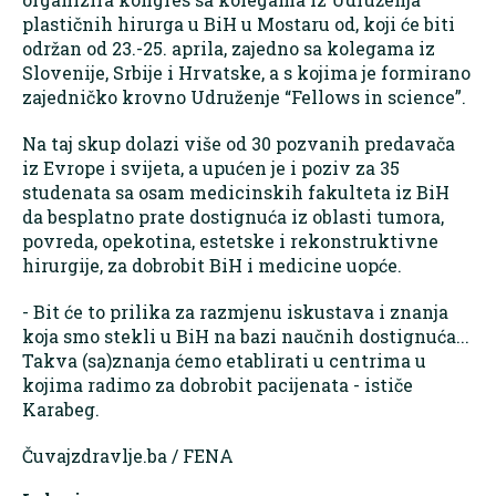
plastičnih hirurga u BiH u Mostaru od, koji će biti
održan od 23.-25. aprila, zajedno sa kolegama iz
Slovenije, Srbije i Hrvatske, a s kojima je formirano
zajedničko krovno Udruženje “Fellows in science”.
Na taj skup dolazi više od 30 pozvanih predavača
iz Evrope i svijeta, a upućen je i poziv za 35
studenata sa osam medicinskih fakulteta iz BiH
da besplatno prate dostignuća iz oblasti tumora,
povreda, opekotina, estetske i rekonstruktivne
hirurgije, za dobrobit BiH i medicine uopće.
- Bit će to prilika za razmjenu iskustava i znanja
koja smo stekli u BiH na bazi naučnih dostignuća...
Takva (sa)znanja ćemo etablirati u centrima u
kojima radimo za dobrobit pacijenata - ističe
Karabeg.
Čuvajzdravlje.ba / FENA