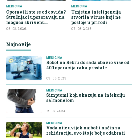
MEDICINA
MEDICINA
Oporavili ste se od covida?
Umjetna inteligencija
Stručnjaci upozoravaju na
stvorila viruse koji ne
moguću skrivenu
postoje u prirodi
posljedicu
06. 08. 2026.
07. 08. 2026.
Najnovije
MEDICINA
Robot na Rebru do sada obavio više od
400 operacija raka prostate
03. 06. 2023.
MEDICINA
Simptomi koji ukazuju na infekciju
salmonelom
12. 05. 2023.
MEDICINA
Voda nije uvijek najbolji način za
rehidraciju, evo što je bolje odabrati