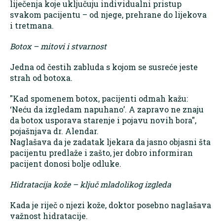
liječenja koje uključuju individualni pristup
svakom pacijentu – od njege, prehrane do lijekova
i tretmana.
Botox – mitovi i stvarnost
Jedna od čestih zabluda s kojom se susreće jeste
strah od botoxa.
"Kad spomenem botox, pacijenti odmah kažu:
‘Neću da izgledam napuhano’. A zapravo ne znaju
da botox usporava starenje i pojavu novih bora",
pojašnjava dr. Alendar.
Naglašava da je zadatak ljekara da jasno objasni šta
pacijentu predlaže i zašto, jer dobro informiran
pacijent donosi bolje odluke.
Hidratacija kože – ključ mladolikog izgleda
Kada je riječ o njezi kože, doktor posebno naglašava
važnost hidratacije.