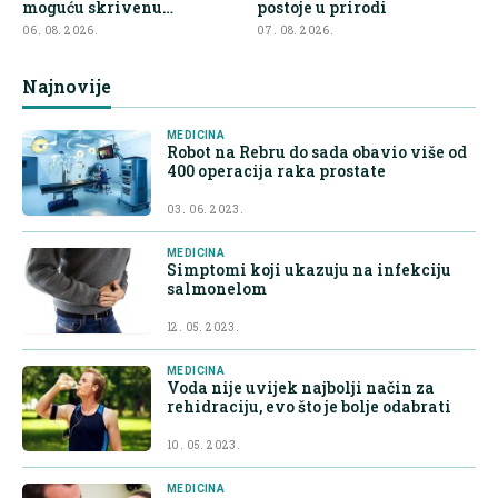
moguću skrivenu
postoje u prirodi
posljedicu
06. 08. 2026.
07. 08. 2026.
Najnovije
MEDICINA
Robot na Rebru do sada obavio više od
400 operacija raka prostate
03. 06. 2023.
MEDICINA
Simptomi koji ukazuju na infekciju
salmonelom
12. 05. 2023.
MEDICINA
Voda nije uvijek najbolji način za
rehidraciju, evo što je bolje odabrati
10. 05. 2023.
MEDICINA