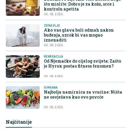
što mislite: Dobro je za kožu, srce i
kontrolu apetita
06. 08. 2026.
ZDRAVLJE
Ako vas glava boli odmah nakon
buđenja, uzrok bi vas mogao
iznenaditi
06. 08. 2026.
REKREACIJA
Od Njemačke do cijelog svijeta: Zašto
je Hyrox postao fitness fenomen?
06. 08. 2026.
ISHRANA
Najbolja namirnica za vrućine: Ništa
ne osvježava kao ovo povrće
06. 08. 2026.
Najčitanije