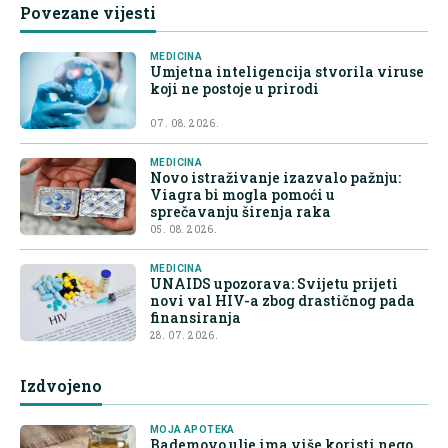
Povezane vijesti
MEDICINA
Umjetna inteligencija stvorila viruse
koji ne postoje u prirodi
07. 08. 2026.
MEDICINA
Novo istraživanje izazvalo pažnju:
Viagra bi mogla pomoći u
sprečavanju širenja raka
05. 08. 2026.
MEDICINA
UNAIDS upozorava: Svijetu prijeti
novi val HIV-a zbog drastičnog pada
finansiranja
28. 07. 2026.
Izdvojeno
MOJA APOTEKA
Bademovo ulje ima više koristi nego