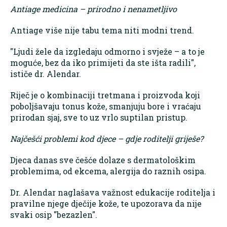
Antiage medicina – prirodno i nenametljivo
Antiage više nije tabu tema niti modni trend.
"Ljudi žele da izgledaju odmorno i svježe – a to je
moguće, bez da iko primijeti da ste išta radili",
ističe dr. Alendar.
Riječ je o kombinaciji tretmana i proizvoda koji
poboljšavaju tonus kože, smanjuju bore i vraćaju
prirodan sjaj, sve to uz vrlo suptilan pristup.
Najčešći problemi kod djece – gdje roditelji griješe?
Djeca danas sve češće dolaze s dermatološkim
problemima, od ekcema, alergija do raznih osipa.
Dr. Alendar naglašava važnost edukacije roditelja i
pravilne njege dječije kože, te upozorava da nije
svaki osip "bezazlen".