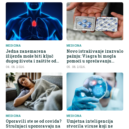
MEDICINA
MEDICINA
Jedna zanemarena
Novo istraživanje izazvalo
žlijezda može biti ključ
pažnju: Viagra bi mogla
dugog života i zaštite od
pomoći u sprečavanju
raka
širenja raka
04. 08. 2026.
05. 08. 2026.
MEDICINA
MEDICINA
Oporavili ste se od covida?
Umjetna inteligencija
Stručnjaci upozoravaju na
stvorila viruse koji ne