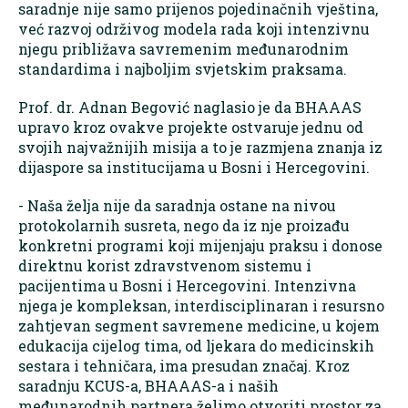
saradnje nije samo prijenos pojedinačnih vještina,
već razvoj održivog modela rada koji intenzivnu
njegu približava savremenim međunarodnim
standardima i najboljim svjetskim praksama.
Prof. dr. Adnan Begović naglasio je da BHAAAS
upravo kroz ovakve projekte ostvaruje jednu od
svojih najvažnijih misija a to je razmjena znanja iz
dijaspore sa institucijama u Bosni i Hercegovini.
- Naša želja nije da saradnja ostane na nivou
protokolarnih susreta, nego da iz nje proizađu
konkretni programi koji mijenjaju praksu i donose
direktnu korist zdravstvenom sistemu i
pacijentima u Bosni i Hercegovini. Intenzivna
njega je kompleksan, interdisciplinaran i resursno
zahtjevan segment savremene medicine, u kojem
edukacija cijelog tima, od ljekara do medicinskih
sestara i tehničara, ima presudan značaj. Kroz
saradnju KCUS-a, BHAAAS-a i naših
međunarodnih partnera želimo otvoriti prostor za