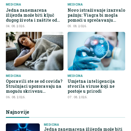
MEDICINA
MEDICINA
Jedna zanemarena
Novo istraživanje izazvalo
žlijezda može biti ključ
pažnju: Viagra bi mogla
dugog života i zaštite od
pomoći u sprečavanju
raka
širenja raka
04. 08. 2026.
05. 08. 2026.
MEDICINA
MEDICINA
Oporavili ste se od covida?
Umjetna inteligencija
Stručnjaci upozoravaju na
stvorila viruse koji ne
moguću skrivenu
postoje u prirodi
posljedicu
06. 08. 2026.
07. 08. 2026.
Najnovije
MEDICINA
Jedna zanemarena žlijezda može biti