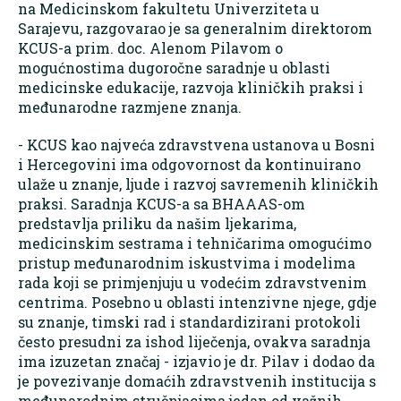
na Medicinskom fakultetu Univerziteta u
Sarajevu, razgovarao je sa generalnim direktorom
KCUS-a prim. doc. Alenom Pilavom o
mogućnostima dugoročne saradnje u oblasti
medicinske edukacije, razvoja kliničkih praksi i
međunarodne razmjene znanja.
- KCUS kao najveća zdravstvena ustanova u Bosni
i Hercegovini ima odgovornost da kontinuirano
ulaže u znanje, ljude i razvoj savremenih kliničkih
praksi. Saradnja KCUS-a sa BHAAAS-om
predstavlja priliku da našim ljekarima,
medicinskim sestrama i tehničarima omogućimo
pristup međunarodnim iskustvima i modelima
rada koji se primjenjuju u vodećim zdravstvenim
centrima. Posebno u oblasti intenzivne njege, gdje
su znanje, timski rad i standardizirani protokoli
često presudni za ishod liječenja, ovakva saradnja
ima izuzetan značaj - izjavio je dr. Pilav i dodao da
je povezivanje domaćih zdravstvenih institucija s
međunarodnim stručnjacima jedan od važnih