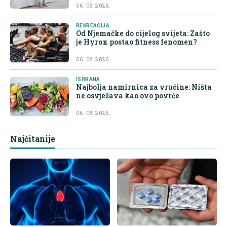
06. 08. 2026.
REKREACIJA
Od Njemačke do cijelog svijeta: Zašto
je Hyrox postao fitness fenomen?
06. 08. 2026.
ISHRANA
Najbolja namirnica za vrućine: Ništa
ne osvježava kao ovo povrće
06. 08. 2026.
Najčitanije