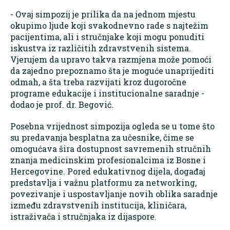
- Ovaj simpozij je prilika da na jednom mjestu
okupimo ljude koji svakodnevno rade s najtežim
pacijentima, ali i stručnjake koji mogu ponuditi
iskustva iz različitih zdravstvenih sistema.
Vjerujem da upravo takva razmjena može pomoći
da zajedno prepoznamo šta je moguće unaprijediti
odmah, a šta treba razvijati kroz dugoročne
programe edukacije i institucionalne saradnje -
dodao je prof. dr. Begović.
Posebna vrijednost simpozija ogleda se u tome što
su predavanja besplatna za učesnike, čime se
omogućava šira dostupnost savremenih stručnih
znanja medicinskim profesionalcima iz Bosne i
Hercegovine. Pored edukativnog dijela, događaj
predstavlja i važnu platformu za networking,
povezivanje i uspostavljanje novih oblika saradnje
između zdravstvenih institucija, kliničara,
istraživača i stručnjaka iz dijaspore.