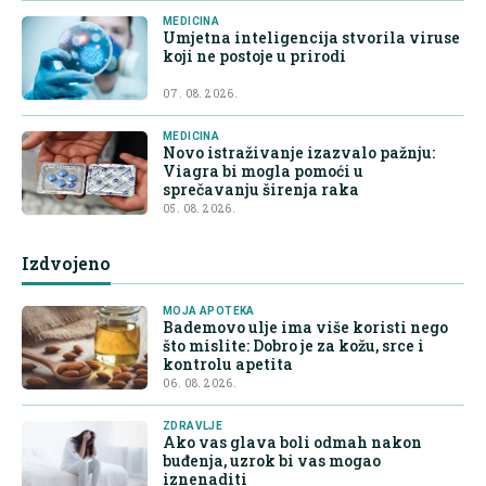
MEDICINA
Umjetna inteligencija stvorila viruse
koji ne postoje u prirodi
07. 08. 2026.
MEDICINA
Novo istraživanje izazvalo pažnju:
Viagra bi mogla pomoći u
sprečavanju širenja raka
05. 08. 2026.
Izdvojeno
MOJA APOTEKA
Bademovo ulje ima više koristi nego
što mislite: Dobro je za kožu, srce i
kontrolu apetita
06. 08. 2026.
ZDRAVLJE
Ako vas glava boli odmah nakon
buđenja, uzrok bi vas mogao
iznenaditi