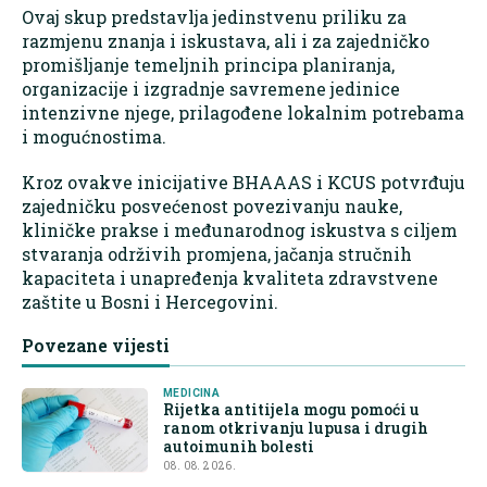
Ovaj skup predstavlja jedinstvenu priliku za
razmjenu znanja i iskustava, ali i za zajedničko
promišljanje temeljnih principa planiranja,
organizacije i izgradnje savremene jedinice
intenzivne njege, prilagođene lokalnim potrebama
i mogućnostima.
Kroz ovakve inicijative BHAAAS i KCUS potvrđuju
zajedničku posvećenost povezivanju nauke,
kliničke prakse i međunarodnog iskustva s ciljem
stvaranja održivih promjena, jačanja stručnih
kapaciteta i unapređenja kvaliteta zdravstvene
zaštite u Bosni i Hercegovini.
Povezane vijesti
MEDICINA
Rijetka antitijela mogu pomoći u
ranom otkrivanju lupusa i drugih
autoimunih bolesti
08. 08. 2026.