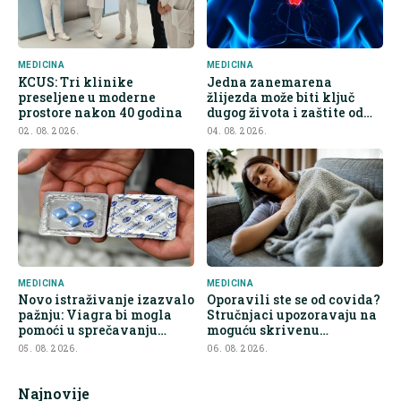
MEDICINA
MEDICINA
KCUS: Tri klinike
Jedna zanemarena
preseljene u moderne
žlijezda može biti ključ
prostore nakon 40 godina
dugog života i zaštite od
raka
02. 08. 2026.
04. 08. 2026.
MEDICINA
MEDICINA
Novo istraživanje izazvalo
Oporavili ste se od covida?
pažnju: Viagra bi mogla
Stručnjaci upozoravaju na
pomoći u sprečavanju
moguću skrivenu
širenja raka
posljedicu
05. 08. 2026.
06. 08. 2026.
Najnovije