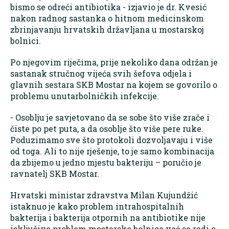
bismo se odreći antibiotika - izjavio je dr. Kvesić
nakon radnog sastanka o hitnom medicinskom
zbrinjavanju hrvatskih državljana u mostarskoj
bolnici.
Po njegovim riječima, prije nekoliko dana održan je
sastanak stručnog vijeća svih šefova odjela i
glavnih sestara SKB Mostar na kojem se govorilo o
problemu unutarbolničkih infekcije.
- Osoblju je savjetovano da se sobe što više zrače i
čiste po pet puta, a da osoblje što više pere ruke.
Poduzimamo sve što protokoli dozvoljavaju i više
od toga. Ali to nije rješenje, to je samo kombinacija
da zbijemo u jedno mjestu bakteriju – poručio je
ravnatelj SKB Mostar.
Hrvatski ministar zdravstva Milan Kujundžić
istaknuo je kako problem intrahospitalnih
bakterija i bakterija otpornih na antibiotike nije
isključivo problem mostarske bolnice već se radi o