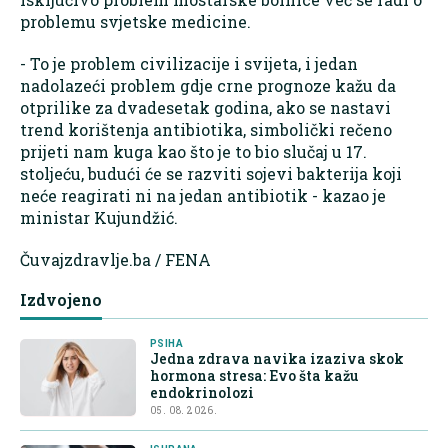
problemu svjetske medicine.
- To je problem civilizacije i svijeta, i jedan
nadolazeći problem gdje crne prognoze kažu da
otprilike za dvadesetak godina, ako se nastavi
trend korištenja antibiotika, simbolički rečeno
prijeti nam kuga kao što je to bio slučaj u 17.
stoljeću, budući će se razviti sojevi bakterija koji
neće reagirati ni na jedan antibiotik - kazao je
ministar Kujundžić.
Čuvajzdravlje.ba / FENA
Izdvojeno
PSIHA
Jedna zdrava navika izaziva skok
hormona stresa: Evo šta kažu
endokrinolozi
05. 08. 2026.