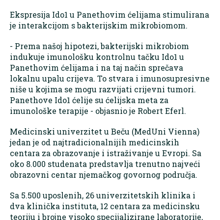
Ekspresija Ido1 u Panethovim ćelijama stimulirana
je interakcijom s bakterijskim mikrobiomom.
- Prema našoj hipotezi, bakterijski mikrobiom
indukuje imunološku kontrolnu tačku Ido1 u
Panethovim ćelijama i na taj način sprečava
lokalnu upalu crijeva. To stvara i imunosupresivne
niše u kojima se mogu razvijati crijevni tumori.
Panethove Ido1 ćelije su ćelijska meta za
imunološke terapije - objasnio je Robert Eferl.
Medicinski univerzitet u Beču (MedUni Vienna)
jedan je od najtradicionalnijih medicinskih
centara za obrazovanje i istraživanje u Evropi. Sa
oko 8.000 studenata predstavlja trenutno najveći
obrazovni centar njemačkog govornog područja.
Sa 5.500 uposlenih, 26 univerzitetskih klinika i
dva klinička instituta, 12 centara za medicinsku
teoriju i brojne visoko specijalizirane laboratorije,