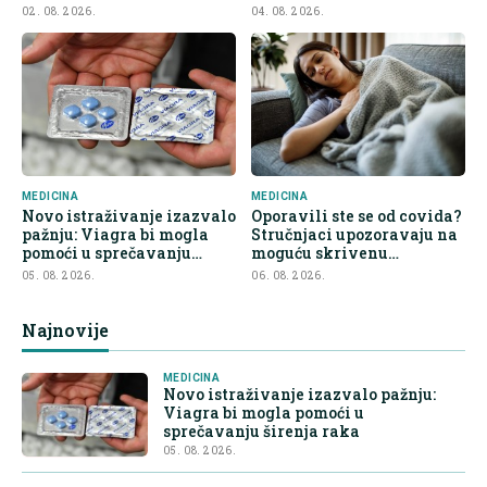
raka
02. 08. 2026.
04. 08. 2026.
MEDICINA
MEDICINA
Novo istraživanje izazvalo
Oporavili ste se od covida?
pažnju: Viagra bi mogla
Stručnjaci upozoravaju na
pomoći u sprečavanju
moguću skrivenu
širenja raka
posljedicu
05. 08. 2026.
06. 08. 2026.
Najnovije
MEDICINA
Novo istraživanje izazvalo pažnju:
Viagra bi mogla pomoći u
sprečavanju širenja raka
05. 08. 2026.