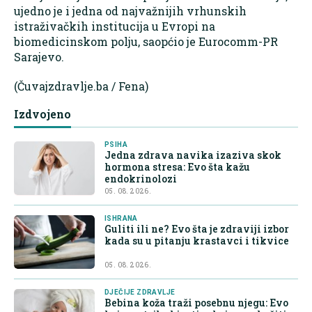
ujedno je i jedna od najvažnijih vrhunskih
istraživačkih institucija u Evropi na
biomedicinskom polju, saopćio je Eurocomm-PR
Sarajevo.
(Čuvajzdravlje.ba / Fena)
Izdvojeno
PSIHA
Jedna zdrava navika izaziva skok
hormona stresa: Evo šta kažu
endokrinolozi
05. 08. 2026.
ISHRANA
Guliti ili ne? Evo šta je zdraviji izbor
kada su u pitanju krastavci i tikvice
05. 08. 2026.
DJEČIJE ZDRAVLJE
Bebina koža traži posebnu njegu: Evo