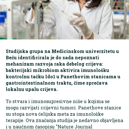
Studijska grupa na Medicinskom univerzitetu u
Beču identificirala je do sada nepoznati
mehanizam razvoja raka debelog crijeva:
bakterijski mikrobiom aktivira imunološku
kontrolnu tačku Ido1 u Panethovim stanicama u
gastrointestinalnom traktu, čime sprečava
lokalnu upalu crijeva.
To stvara i imunosupresivne niše u kojima se
mogu razvijati crijevni tumori. Panethove stanice
su stoga nova ćelijska meta za imunološke
terapije. Ova značanja studija je nedavno objavljena
i u naučnom časopisu "Nature Journal