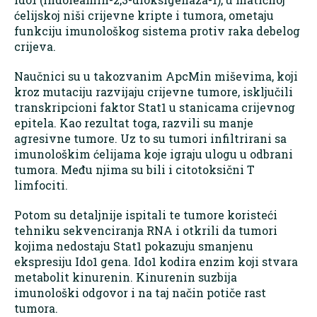
ćelijskoj niši crijevne kripte i tumora, ometaju
funkciju imunološkog sistema protiv raka debelog
crijeva.
Naučnici su u takozvanim ApcMin miševima, koji
kroz mutaciju razvijaju crijevne tumore, isključili
transkripcioni faktor Stat1 u stanicama crijevnog
epitela. Kao rezultat toga, razvili su manje
agresivne tumore. Uz to su tumori infiltrirani sa
imunološkim ćelijama koje igraju ulogu u odbrani
tumora. Među njima su bili i citotoksični T
limfociti.
Potom su detaljnije ispitali te tumore koristeći
tehniku sekvenciranja RNA i otkrili da tumori
kojima nedostaju Stat1 pokazuju smanjenu
ekspresiju Ido1 gena. Ido1 kodira enzim koji stvara
metabolit kinurenin. Kinurenin suzbija
imunološki odgovor i na taj način potiče rast
tumora.