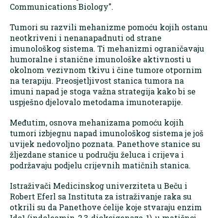
Communications Biology".
Tumori su razvili mehanizme pomoću kojih ostanu
neotkriveni i nenanapadnuti od strane
imunološkog sistema. Ti mehanizmi ograničavaju
humoralne i stanične imunološke aktivnosti u
okolnom vezivnom tkivu i čine tumore otpornim
na terapiju. Preosjetljivost stanica tumora na
imuni napad je stoga važna strategija kako bi se
uspješno djelovalo metodama imunoterapije.
Međutim, osnova mehanizama pomoću kojih
tumori izbjegnu napad imunološkog sistema je još
uvijek nedovoljno poznata. Panethove stanice su
žljezdane stanice u području želuca i crijeva i
podržavaju podjelu crijevnih matičnih stanica.
Istraživači Medicinskog univerziteta u Beču i
Robert Eferl sa Instituta za istraživanje raka su
otkrili su da Panethove ćelije koje stvaraju enzim
Ido1 (indoleamin-2,3-dioksigenaza-1), u matičnoj