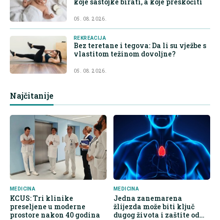
koje sastojke birati, a koje preskočiti
05. 08. 2026.
REKREACIJA
Bez teretane i tegova: Da li su vježbe s
vlastitom težinom dovoljne?
05. 08. 2026.
Najčitanije
MEDICINA
MEDICINA
KCUS: Tri klinike
Jedna zanemarena
preseljene u moderne
žlijezda može biti ključ
prostore nakon 40 godina
dugog života i zaštite od