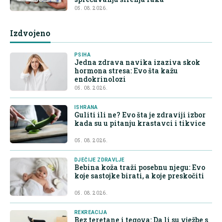
05. 08. 2026.
Izdvojeno
PSIHA
Jedna zdrava navika izaziva skok
hormona stresa: Evo šta kažu
endokrinolozi
05. 08. 2026.
ISHRANA
Guliti ili ne? Evo šta je zdraviji izbor
kada su u pitanju krastavci i tikvice
05. 08. 2026.
DJEČIJE ZDRAVLJE
Bebina koža traži posebnu njegu: Evo
koje sastojke birati, a koje preskočiti
05. 08. 2026.
REKREACIJA
Bez teretane i tegova: Da li su vježbe s