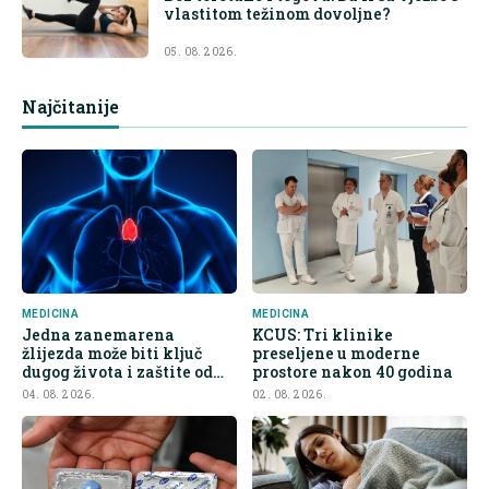
vlastitom težinom dovoljne?
05. 08. 2026.
Najčitanije
MEDICINA
MEDICINA
Jedna zanemarena
KCUS: Tri klinike
žlijezda može biti ključ
preseljene u moderne
dugog života i zaštite od
prostore nakon 40 godina
raka
04. 08. 2026.
02. 08. 2026.