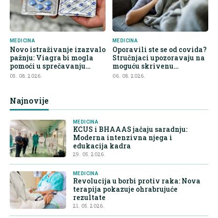
MEDICINA
MEDICINA
Novo istraživanje izazvalo
Oporavili ste se od covida?
pažnju: Viagra bi mogla
Stručnjaci upozoravaju na
pomoći u sprečavanju
moguću skrivenu
širenja raka
posljedicu
05. 08. 2026.
06. 08. 2026.
Najnovije
MEDICINA
KCUS i BHAAAS jačaju saradnju:
Moderna intenzivna njega i
edukacija kadra
29. 05. 2026.
MEDICINA
Revolucija u borbi protiv raka: Nova
terapija pokazuje ohrabrujuće
rezultate
21. 05. 2026.