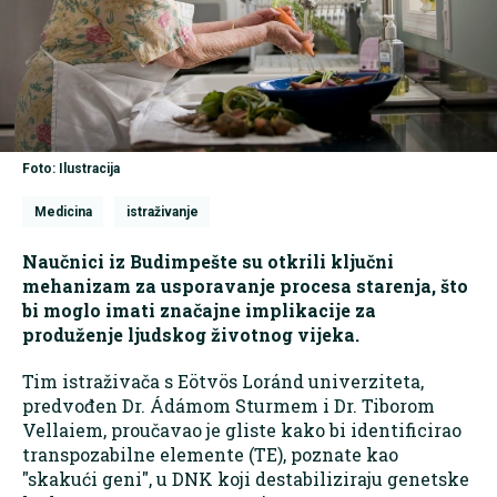
Foto: Ilustracija
Medicina
istraživanje
Naučnici iz Budimpešte su otkrili ključni
mehanizam za usporavanje procesa starenja, što
bi moglo imati značajne implikacije za
produženje ljudskog životnog vijeka.
Tim istraživača s Eötvös Loránd univerziteta,
predvođen Dr. Ádámom Sturmem i Dr. Tiborom
Vellaiem, proučavao je gliste kako bi identificirao
transpozabilne elemente (TE), poznate kao
"skakući geni", u DNK koji destabiliziraju genetske