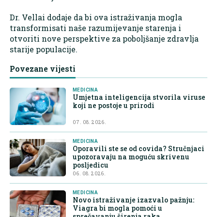
Dr. Vellai dodaje da bi ova istraživanja mogla
transformisati naše razumijevanje starenja i
otvoriti nove perspektive za poboljšanje zdravlja
starije populacije.
Povezane vijesti
MEDICINA
Umjetna inteligencija stvorila viruse
koji ne postoje u prirodi
07. 08. 2026.
MEDICINA
Oporavili ste se od covida? Stručnjaci
upozoravaju na moguću skrivenu
posljedicu
06. 08. 2026.
MEDICINA
Novo istraživanje izazvalo pažnju:
Viagra bi mogla pomoći u
sprečavanju širenja raka