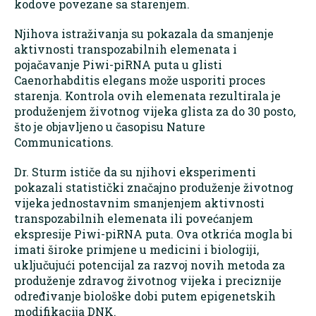
kodove povezane sa starenjem.
Njihova istraživanja su pokazala da smanjenje
aktivnosti transpozabilnih elemenata i
pojačavanje Piwi-piRNA puta u glisti
Caenorhabditis elegans može usporiti proces
starenja. Kontrola ovih elemenata rezultirala je
produženjem životnog vijeka glista za do 30 posto,
što je objavljeno u časopisu Nature
Communications.
Dr. Sturm ističe da su njihovi eksperimenti
pokazali statistički značajno produženje životnog
vijeka jednostavnim smanjenjem aktivnosti
transpozabilnih elemenata ili povećanjem
ekspresije Piwi-piRNA puta. Ova otkrića mogla bi
imati široke primjene u medicini i biologiji,
uključujući potencijal za razvoj novih metoda za
produženje zdravog životnog vijeka i preciznije
određivanje biološke dobi putem epigenetskih
modifikacija DNK.