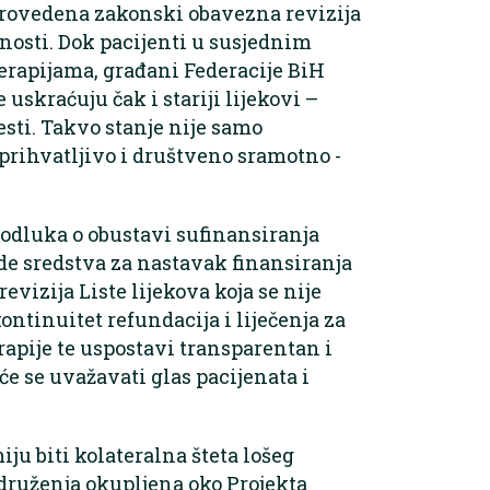
 provedena zakonski obavezna revizija
rnosti. Dok pacijenti u susjednim
rapijama, građani Federacije BiH
uskraćuju čak i stariji lijekovi –
sti. Takvo stanje nije samo
rihvatljivo i društveno sramotno -
 odluka o obustavi sufinansiranja
de sredstva za nastavak finansiranja
evizija Liste lijekova koja se nije
ontinuitet refundacija i liječenja za
erapije te uspostavi transparentan i
e se uvažavati glas pacijenata i
iju biti kolateralna šteta lošeg
Udruženja okupljena oko Projekta