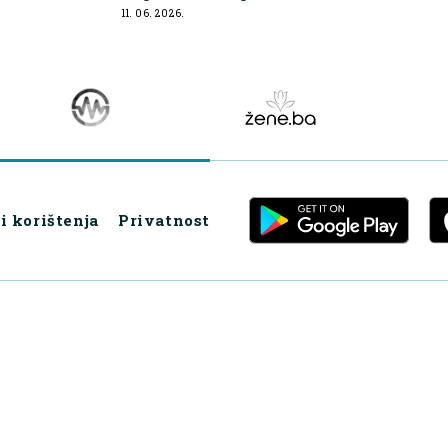
zapisan u genima
11. 06. 2026.
i korištenja
Privatnost