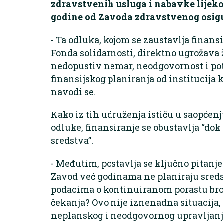
zdravstvenih usluga i nabavke lijeko
godine od Zavoda zdravstvenog osigur
- Ta odluka, kojom se zaustavlja finansir
Fonda solidarnosti, direktno ugrožava 
nedopustiv nemar, neodgovornost i p
finansijskog planiranja od institucija ko
navodi se.
Kako iz tih udruženja ističu u saopćen
odluke, finansiranje se obustavlja “dok
sredstva”.
- Međutim, postavlja se ključno pitanje
Zavod već godinama ne planiraju sreds
podacima o kontinuiranom porastu broja
čekanja? Ovo nije iznenadna situacija,
neplanskog i neodgovornog upravljanja