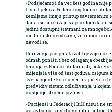
- Podsjećamo i da već šest godina nije
Liste lijekova Federalnog fonda solida
zemljama imaju pristup savremenim te
danas se suočavaju s apsurdom da im se 
jedini dostupni tretmani za mnoge bole
medicinski neodrživo, već moralno nep
navodi se.
Udruženja pacijenata zahtijevaju da se
odmah poništi i bez odlaganja obezbije
terapija iz Fonda solidarnosti, pokrene r
mijenjala više od šest godina, osigura k
sve pacijente koji su već uključeni u t
predvidiv sistem odlučivanja, u kojem ć
mišljenje stručne javnosti.
- Pacijenti u Federaciji BiH nisu i ne sm
upravljanja i institucionalne šutnje. 