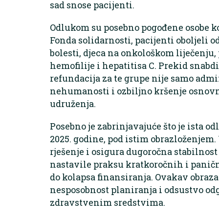
sad snose pacijenti.
Odlukom su posebno pogođene osobe koj
Fonda solidarnosti, pacijenti oboljeli 
bolesti, djeca na onkološkom liječenju, p
hemofilije i hepatitisa C. Prekid snabd
refundacija za te grupe nije samo admin
nehumanosti i ozbiljno kršenje osnovnog
udruženja.
Posebno je zabrinjavajuće što je ista od
2025. godine, pod istim obrazloženjem.
rješenje i osigura dugoročna stabilnost 
nastavile praksu kratkoročnih i paničn
do kolapsa finansiranja. Ovakav obraz
nesposobnost planiranja i odsustvo od
zdravstvenim sredstvima.