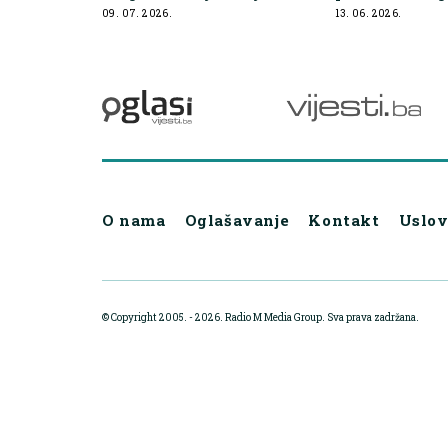
svakodnevno uzimate
zanemaruju
09. 07. 2026.
13. 06. 2026.
O nama
Oglašavanje
Kontakt
Uslov
© Copyright 2005. - 2026. Radio M Media Group.
Sva prava zadržana.