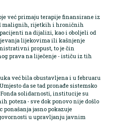
e već primaju terapije finansirane iz
od malignih, rijetkih i hroničnih
acijenti na dijalizi, kao i oboljeli od
ijevanja lijekovima ili kašnjenje
istrativni propust, to je čin
 prava na liječenje - ističu iz tih
luka već bila obustavljena i u februaru
 Umjesto da se tad pronađe sistemsko
Fonda solidarnosti, institucije su
ih poteza - sve dok ponovo nije došlo
ac ponašanja jasno pokazuje
govornosti u upravljanju javnim