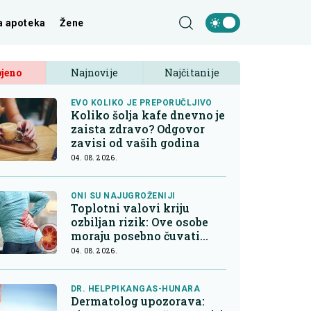
a apoteka
Žene
jeno
Najnovije
Najčitanije
EVO KOLIKO JE PREPORUČLJIVO
Koliko šolja kafe dnevno je
zaista zdravo? Odgovor
zavisi od vaših godina
04. 08. 2026.
ONI SU NAJUGROŽENIJI
Toplotni valovi kriju
ozbiljan rizik: Ove osobe
moraju posebno čuvati
bubrege
04. 08. 2026.
DR. HELPPIKANGAS-HUNARA
Dermatolog upozorava: