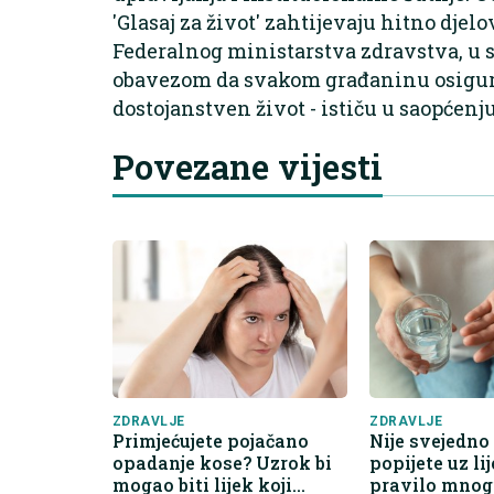
'Glasaj za život' zahtijevaju hitno djel
Federalnog ministarstva zdravstva, u
obavezom da svakom građaninu osigura
dostojanstven život - ističu u saopćenj
Povezane vijesti
ZDRAVLJE
ZDRAVLJE
Primjećujete pojačano
Nije svejedno
opadanje kose? Uzrok bi
popijete uz li
mogao biti lijek koji
pravilo mnog