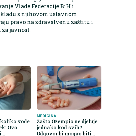
ovanje Vlade Federacije BiH i
 skladu s njihovom ustavnom
ju pravo na zdravstvenu zaštitu i
u za javnost.
MEDICINA
 koliko vode
Zašto Ozempic ne djeluje
jek: Ovo
jednako kod svih?
i
Odgovor bi mogao biti