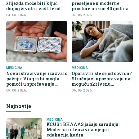
žlijezda može biti ključ
preseljene u moderne
dugog života i zaštite od
prostore nakon 40 godina
raka
04. 08. 2026.
02. 08. 2026.
MEDICINA
MEDICINA
Novo istraživanje izazvalo
Oporavili ste se od covida?
pažnju: Viagra bi mogla
Stručnjaci upozoravaju na
pomoći u sprečavanju
moguću skrivenu
širenja raka
posljedicu
05. 08. 2026.
06. 08. 2026.
Najnovije
MEDICINA
KCUS i BHAAAS jačaju saradnju:
Moderna intenzivna njega i
edukacija kadra