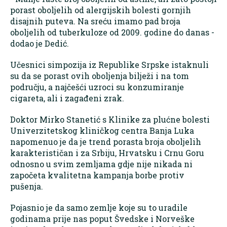
porast oboljelih od alergijskih bolesti gornjih
disajnih puteva. Na sreću imamo pad broja
oboljelih od tuberkuloze od 2009. godine do danas -
dodao je Dedić.
Učesnici simpozija iz Republike Srpske istaknuli
su da se porast ovih oboljenja bilježi i na tom
području, a najčešći uzroci su konzumiranje
cigareta, ali i zagađeni zrak.
Doktor Mirko Stanetić s Klinike za plućne bolesti
Univerzitetskog kliničkog centra Banja Luka
napomenuo je da je trend porasta broja oboljelih
karakterističan i za Srbiju, Hrvatsku i Crnu Goru
odnosno u svim zemljama gdje nije nikada ni
započeta kvalitetna kampanja borbe protiv
pušenja.
Pojasnio je da samo zemlje koje su to uradile
godinama prije nas poput Švedske i Norveške