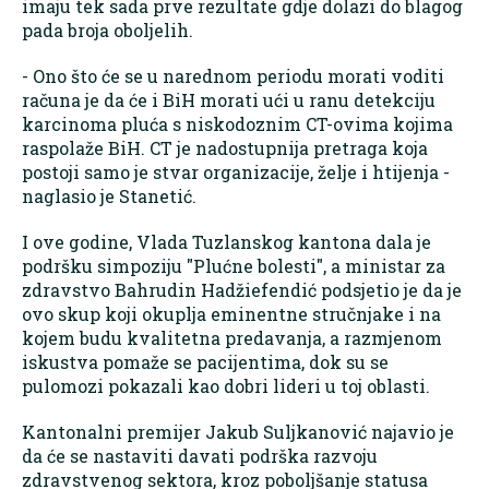
imaju tek sada prve rezultate gdje dolazi do blagog
pada broja oboljelih.
- Ono što će se u narednom periodu morati voditi
računa je da će i BiH morati ući u ranu detekciju
karcinoma pluća s niskodoznim CT-ovima kojima
raspolaže BiH. CT je nadostupnija pretraga koja
postoji samo je stvar organizacije, želje i htijenja -
naglasio je Stanetić.
I ove godine, Vlada Tuzlanskog kantona dala je
podršku simpoziju "Plućne bolesti", a ministar za
zdravstvo Bahrudin Hadžiefendić podsjetio je da je
ovo skup koji okuplja eminentne stručnjake i na
kojem budu kvalitetna predavanja, a razmjenom
iskustva pomaže se pacijentima, dok su se
pulomozi pokazali kao dobri lideri u toj oblasti.
Kantonalni premijer Jakub Suljkanović najavio je
da će se nastaviti davati podrška razvoju
zdravstvenog sektora, kroz poboljšanje statusa