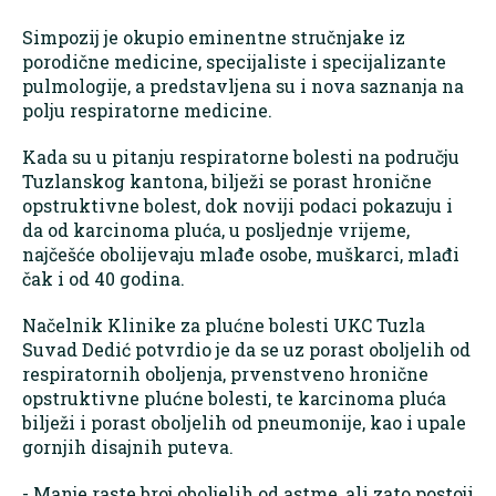
Simpozij je okupio eminentne stručnjake iz
porodične medicine, specijaliste i specijalizante
pulmologije, a predstavljena su i nova saznanja na
polju respiratorne medicine.
Kada su u pitanju respiratorne bolesti na području
Tuzlanskog kantona, bilježi se porast hronične
opstruktivne bolest, dok noviji podaci pokazuju i
da od karcinoma pluća, u posljednje vrijeme,
najčešće obolijevaju mlađe osobe, muškarci, mlađi
čak i od 40 godina.
Načelnik Klinike za plućne bolesti UKC Tuzla
Suvad Dedić potvrdio je da se uz porast oboljelih od
respiratornih oboljenja, prvenstveno hronične
opstruktivne plućne bolesti, te karcinoma pluća
bilježi i porast oboljelih od pneumonije, kao i upale
gornjih disajnih puteva.
- Manje raste broj oboljelih od astme, ali zato postoji