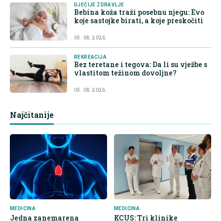
DJEČIJE ZDRAVLJE
Bebina koža traži posebnu njegu: Evo
koje sastojke birati, a koje preskočiti
05. 08. 2026.
REKREACIJA
Bez teretane i tegova: Da li su vježbe s
vlastitom težinom dovoljne?
05. 08. 2026.
Najčitanije
MEDICINA
MEDICINA
Jedna zanemarena
KCUS: Tri klinike