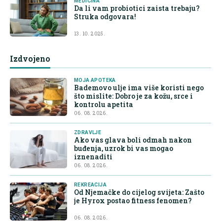
MEDICINA
Da li vam probiotici zaista trebaju?
Struka odgovara!
13. 10. 2025.
Izdvojeno
MOJA APOTEKA
Bademovo ulje ima više koristi nego
što mislite: Dobro je za kožu, srce i
kontrolu apetita
06. 08. 2026.
ZDRAVLJE
Ako vas glava boli odmah nakon
buđenja, uzrok bi vas mogao
iznenaditi
06. 08. 2026.
REKREACIJA
Od Njemačke do cijelog svijeta: Zašto
je Hyrox postao fitness fenomen?
06. 08. 2026.