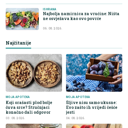
ISHRANA
Najbolja namirnica za vrućine: Ništa
ne osvježava kao ovo povrće
06. 08. 2026.
Najčitanije
MOJA APOTEKA
MOJA APOTEKA
Koji orašasti plod bolje
Šljive nisu samo ukusne:
čuva srce? Stručnjaci
Evo zašto ih vrijedi češće
konačno dali odgovor
jesti
03. 08. 2026.
04. 08. 2026.