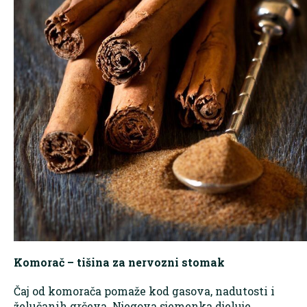
Komorač – tišina za nervozni stomak
Čaj od komorača pomaže kod gasova, nadutosti i
želučanih grčeva. Njegova sjemenka djeluje