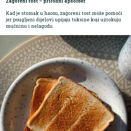
Zagoreni tost – prirodni apsorber
Kad je stomak u haosu, zagoreni tost može pomoći
jer pougljeni dijelovi upijaju toksine koji uzrokuju
mučninu i nelagodu.