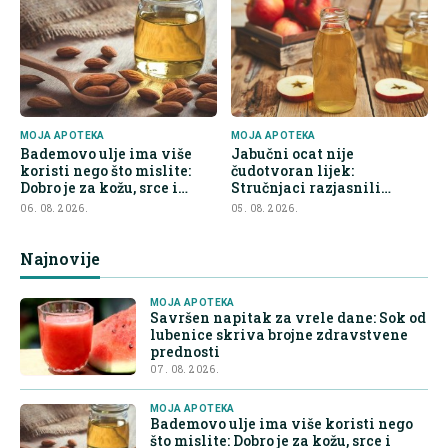
MOJA APOTEKA
MOJA APOTEKA
Bademovo ulje ima više
Jabučni ocat nije
koristi nego što mislite:
čudotvoran lijek:
Dobro je za kožu, srce i
Stručnjaci razjasnili
kontrolu apetita
najveće zablude
06. 08. 2026.
05. 08. 2026.
Najnovije
MOJA APOTEKA
Savršen napitak za vrele dane: Sok od
lubenice skriva brojne zdravstvene
prednosti
07. 08. 2026.
MOJA APOTEKA
Bademovo ulje ima više koristi nego
što mislite: Dobro je za kožu, srce i