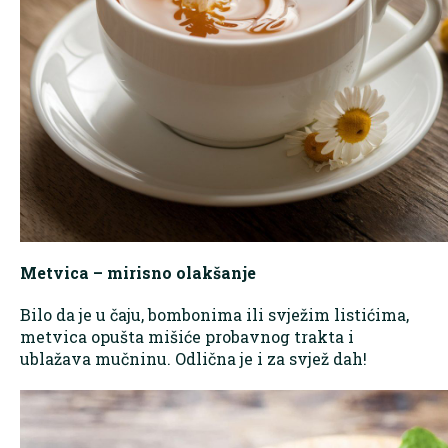
Metvica – mirisno olakšanje
Bilo da je u čaju, bombonima ili svježim listićima,
metvica opušta mišiće probavnog trakta i
ublažava mučninu. Odlična je i za svjež dah!