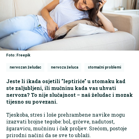
Foto: Freepik
nervozan želudac
nervoza želuca
stomačni problemi
Jeste li ikada osjetili "leptiriće" u stomaku kad
ste zaljubljeni, ili mučninu kada vas uhvati
nervoza? To nije slučajnost – naš želudac i mozak
tijesno su povezani.
Tjeskoba, stres i loše prehrambene navike mogu
izazvati brojne tegobe: bol, grčeve, nadutost,
žgaravicu, mučninu i čak proljev. Srećom, postoje
prirodni načini da se sve to ublaži.