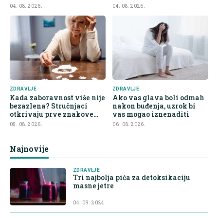
bubrege
04. 08. 2026.
04. 08. 2026.
ZDRAVLJE
ZDRAVLJE
Kada zaboravnost više nije
Ako vas glava boli odmah
bezazlena? Stručnjaci
nakon buđenja, uzrok bi
otkrivaju prve znakove
vas mogao iznenaditi
demencije
05. 08. 2026.
06. 08. 2026.
Najnovije
ZDRAVLJE
Tri najbolja pića za detoksikaciju
masne jetre
04. 09. 2024.