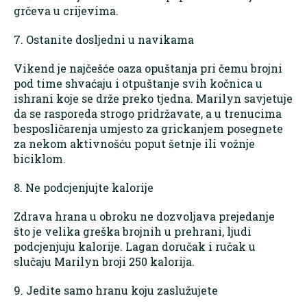
grčeva u crijevima.
7. Ostanite dosljedni u navikama
Vikend je najčešće oaza opuštanja pri čemu brojni
pod time shvaćaju i otpuštanje svih kočnica u
ishrani koje se drže preko tjedna. Marilyn savjetuje
da se rasporeda strogo pridržavate, a u trenucima
besposličarenja umjesto za grickanjem posegnete
za nekom aktivnošću poput šetnje ili vožnje
biciklom.
8. Ne podcjenjujte kalorije
Zdrava hrana u obroku ne dozvoljava prejedanje
što je velika greška brojnih u prehrani, ljudi
podcjenjuju kalorije. Lagan doručak i ručak u
slučaju Marilyn broji 250 kalorija.
9. Jedite samo hranu koju zaslužujete