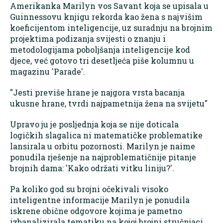
Amerikanka Marilyn vos Savant koja se upisala u
Guinnessovu knjigu rekorda kao žena s najvišim
koeficijentom inteligencije, uz suradnju na brojnim
projektima podizanja svijesti o znanju i
metodologijama poboljšanja inteligencije kod
djece, već gotovo tri desetljeća piše kolumnu u
magazinu 'Parade'.
"Jesti previše hrane je najgora vrsta bacanja
ukusne hrane, tvrdi najpametnija žena na svijetu"
Upravo ju je posljednja koja se nije doticala
logičkih slagalica ni matematičke problematike
lansirala u orbitu pozornosti. Marilyn je naime
ponudila rješenje na najproblematičnije pitanje
brojnih dama: 'Kako održati vitku liniju?'.
Pa koliko god su brojni očekivali visoko
inteligentne informacije Marilyn je ponudila
iskrene obične odgovore kojima je pametno
izbanalizirala tematiku na kojoj brojni stručnjaci