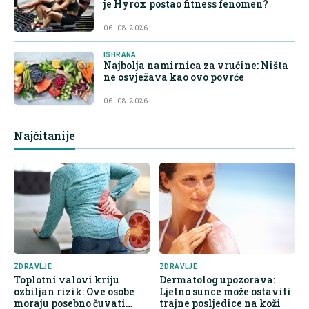
je Hyrox postao fitness fenomen?
06. 08. 2026.
ISHRANA
Najbolja namirnica za vrućine: Ništa
ne osvježava kao ovo povrće
06. 08. 2026.
Najčitanije
ZDRAVLJE
ZDRAVLJE
Toplotni valovi kriju
Dermatolog upozorava:
ozbiljan rizik: Ove osobe
Ljetno sunce može ostaviti
moraju posebno čuvati
trajne posljedice na koži