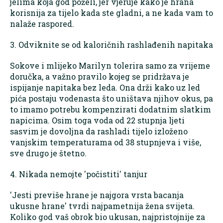
jelima koja god poželi, jer vjeruje kako je hrana
korisnija za tijelo kada ste gladni, a ne kada vam to
nalaže raspored.
3. Odviknite se od kaloričnih rashlađenih napitaka
Sokove i mlijeko Marilyn tolerira samo za vrijeme
doručka, a važno pravilo kojeg se pridržava je
ispijanje napitaka bez leda. Ona drži kako uz led
pića postaju vodenasta što uništava njihov okus, pa
to imamo potrebu kompenzirati dodatnim slatkim
napicima. Osim toga voda od 22 stupnja ljeti
sasvim je dovoljna da rashladi tijelo izloženo
vanjskim temperaturama od 38 stupnjeva i više,
sve drugo je štetno.
4. Nikada nemojte 'počistiti' tanjur
'Jesti previše hrane je najgora vrsta bacanja
ukusne hrane' tvrdi najpametnija žena svijeta.
Koliko god vaš obrok bio ukusan, najpristojnije za