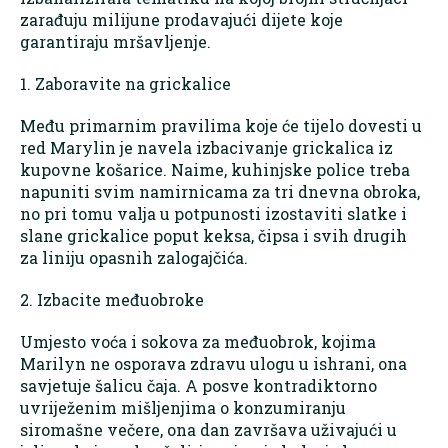
zarađuju milijune prodavajući dijete koje
garantiraju mršavljenje.
1. Zaboravite na grickalice
Među primarnim pravilima koje će tijelo dovesti u
red Marylin je navela izbacivanje grickalica iz
kupovne košarice. Naime, kuhinjske police treba
napuniti svim namirnicama za tri dnevna obroka,
no pri tomu valja u potpunosti izostaviti slatke i
slane grickalice poput keksa, čipsa i svih drugih
za liniju opasnih zalogajčića.
2. Izbacite međuobroke
Umjesto voća i sokova za međuobrok, kojima
Marilyn ne osporava zdravu ulogu u ishrani, ona
savjetuje šalicu čaja. A posve kontradiktorno
uvriježenim mišljenjima o konzumiranju
siromašne večere, ona dan završava uživajući u