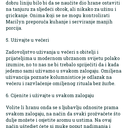
dobru liniju bilo bi da se naučite dio hrane ostaviti
na tanjuru za sljedeći obrok, ali nikako za užinu i
grickanje. Onima koji se ne mogu kontrolirati
Marilyn preporuča kuhanje i serviranje manjih
porcija.
5. Uživajte u večeri
Zadovoljstvo uživanja u večeri s obitelji i
prijateljima u modernom ubrzanom svijetu polako
izumire, no to nas ne bi trebalo spriječiti da i kada
jedemo sami uživamo u svakom zalogaju. Omiljena
uživancija poznate kolumnistice je odlazak na
večeru i razvlačenje omiljenog rituala bez žurbe.
6. Cijenite i uživajte u svakom zalogaju
Volite li hranu onda se s ljubavlju odnosite prama
svakom zalogaju, na način da svaki prožvačete što
dulje možete i osjetite aromu u ustima. Na ovaj
način uštedjet ćete si muke poput nadimanja i