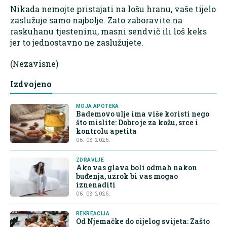
Nikada nemojte pristajati na lošu hranu, vaše tijelo
zaslužuje samo najbolje. Zato zaboravite na
raskuhanu tjesteninu, masni sendvič ili loš keks
jer to jednostavno ne zaslužujete.
(Nezavisne)
Izdvojeno
MOJA APOTEKA
Bademovo ulje ima više koristi nego
što mislite: Dobro je za kožu, srce i
kontrolu apetita
06. 08. 2026.
ZDRAVLJE
Ako vas glava boli odmah nakon
buđenja, uzrok bi vas mogao
iznenaditi
06. 08. 2026.
REKREACIJA
Od Njemačke do cijelog svijeta: Zašto