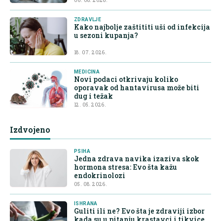
06. 08. 2026.
ZDRAVLJE
Kako najbolje zaštititi uši od infekcija
u sezoni kupanja?
18. 07. 2026.
MEDICINA
Novi podaci otkrivaju koliko
oporavak od hantavirusa može biti
dug i težak
12. 05. 2026.
Izdvojeno
PSIHA
Jedna zdrava navika izaziva skok
hormona stresa: Evo šta kažu
endokrinolozi
05. 08. 2026.
ISHRANA
Guliti ili ne? Evo šta je zdraviji izbor
kada su u pitanju krastavci i tikvice