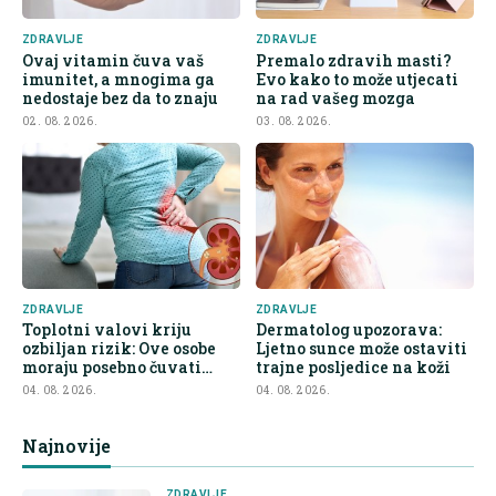
ZDRAVLJE
ZDRAVLJE
Ovaj vitamin čuva vaš
Premalo zdravih masti?
imunitet, a mnogima ga
Evo kako to može utjecati
nedostaje bez da to znaju
na rad vašeg mozga
02. 08. 2026.
03. 08. 2026.
ZDRAVLJE
ZDRAVLJE
Toplotni valovi kriju
Dermatolog upozorava:
ozbiljan rizik: Ove osobe
Ljetno sunce može ostaviti
moraju posebno čuvati
trajne posljedice na koži
bubrege
04. 08. 2026.
04. 08. 2026.
Najnovije
ZDRAVLJE