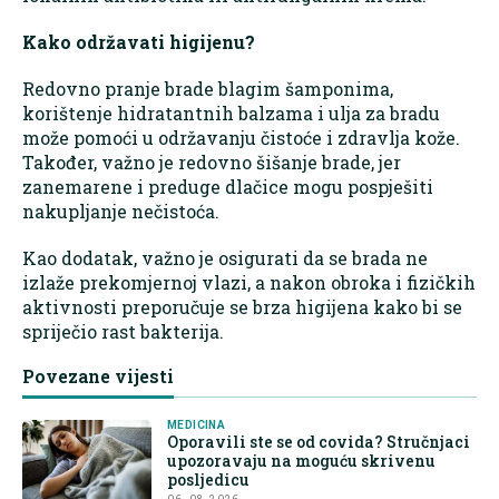
Kako održavati higijenu?
Redovno pranje brade blagim šamponima,
korištenje hidratantnih balzama i ulja za bradu
može pomoći u održavanju čistoće i zdravlja kože.
Također, važno je redovno šišanje brade, jer
zanemarene i preduge dlačice mogu pospješiti
nakupljanje nečistoća.
Kao dodatak, važno je osigurati da se brada ne
izlaže prekomjernoj vlazi, a nakon obroka i fizičkih
aktivnosti preporučuje se brza higijena kako bi se
spriječio rast bakterija.
Povezane vijesti
MEDICINA
Oporavili ste se od covida? Stručnjaci
upozoravaju na moguću skrivenu
posljedicu