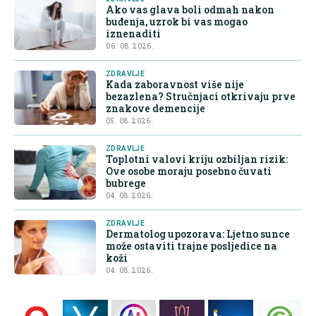
Ako vas glava boli odmah nakon
buđenja, uzrok bi vas mogao
iznenaditi
06. 08. 2026.
ZDRAVLJE
Kada zaboravnost više nije
bezazlena? Stručnjaci otkrivaju prve
znakove demencije
05. 08. 2026.
ZDRAVLJE
Toplotni valovi kriju ozbiljan rizik:
Ove osobe moraju posebno čuvati
bubrege
04. 08. 2026.
ZDRAVLJE
Dermatolog upozorava: Ljetno sunce
može ostaviti trajne posljedice na
koži
04. 08. 2026.