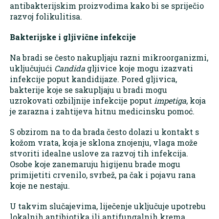
antibakterijskim proizvodima kako bi se spriječio
razvoj folikulitisa.
Bakterijske i gljivične infekcije
Na bradi se često nakupljaju razni mikroorganizmi,
uključujući
Candida
gljivice koje mogu izazvati
infekcije poput kandidijaze. Pored gljivica,
bakterije koje se sakupljaju u bradi mogu
uzrokovati ozbiljnije infekcije poput
impetiga
, koja
je zarazna i zahtijeva hitnu medicinsku pomoć.
S obzirom na to da brada često dolazi u kontakt s
kožom vrata, koja je sklona znojenju, vlaga može
stvoriti idealne uslove za razvoj tih infekcija.
Osobe koje zanemaruju higijenu brade mogu
primijetiti crvenilo, svrbež, pa čak i pojavu rana
koje ne nestaju.
U takvim slučajevima, liječenje uključuje upotrebu
lokalnih antibiotika ili antifungalnih krema.