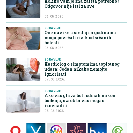
Koliko vam je sna zaista potrebno?
Odgovor nije isti za sve
08. 08. 2026.
ZDRAVLJE
Ove navike u srednjim godinama
mogu povećati rizik od srčanih
bolesti
08. 08. 2026.
ZDRAVLJE
Kardiolog o simptomima toplotnog
udara: Jedan nikako nemojte
ignorisati
07. 08. 2026.
ZDRAVLJE
Ako vas glava boli odmah nakon
buđenja, uzrok bi vas mogao
iznenaditi
06. 08. 2026.