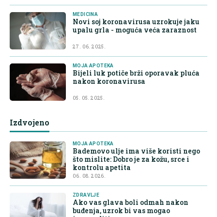
MEDICINA
Novi soj koronavirusa uzrokuje jaku
upalu grla - moguća veća zaraznost
27. 06. 2025.
MOJA APOTEKA
Bijeli luk potiče brži oporavak pluća
nakon koronavirusa
05. 05. 2025.
Izdvojeno
MOJA APOTEKA
Bademovo ulje ima više koristi nego
što mislite: Dobro je za kožu, srce i
kontrolu apetita
06. 08. 2026.
ZDRAVLJE
Ako vas glava boli odmah nakon
buđenja, uzrok bi vas mogao