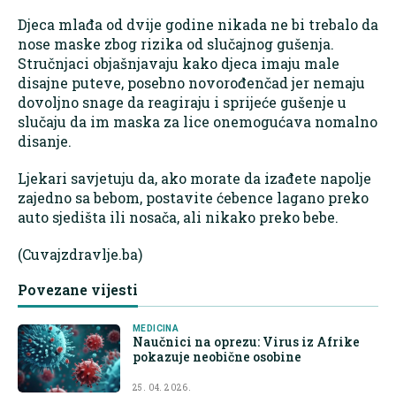
Djeca mlađa od dvije godine nikada ne bi trebalo da
nose maske zbog rizika od slučajnog gušenja.
Stručnjaci objašnjavaju kako djeca imaju male
disajne puteve, posebno novorođenčad jer nemaju
dovoljno snage da reagiraju i sprijeće gušenje u
slučaju da im maska za lice onemogućava nomalno
disanje.
Ljekari savjetuju da, ako morate da izađete napolje
zajedno sa bebom, postavite ćebence lagano preko
auto sjedišta ili nosača, ali nikako preko bebe.
(Cuvajzdravlje.ba)
Povezane vijesti
MEDICINA
Naučnici na oprezu: Virus iz Afrike
pokazuje neobične osobine
25. 04. 2026.