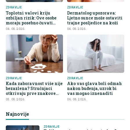
ZDRAVLJE
ZDRAVLJE
Toplotni valovi kriju
Dermatolog upozorava:
ozbiljan rizik: Ove osobe
Ljetno sunce može ostaviti
moraju posebno čuvati
trajne posljedice na koži
bubrege
04. 08. 2026.
04. 08. 2026.
ZDRAVLJE
ZDRAVLJE
Kada zaboravnost više nije
Ako vas glava boli odmah
bezazlena? Stručnjaci
nakon buđenja, uzrok bi
otkrivaju prve znakove
vas mogao iznenaditi
demencije
05. 08. 2026.
06. 08. 2026.
Najnovije
ZDRAVLJE