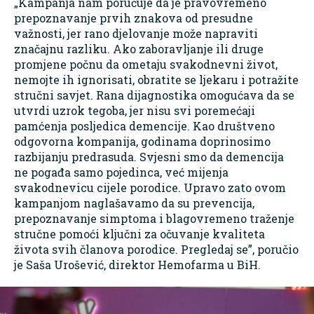
„Kampanja nam poručuje da je pravovremeno
prepoznavanje prvih znakova od presudne
važnosti, jer rano djelovanje može napraviti
značajnu razliku. Ako zaboravljanje ili druge
promjene počnu da ometaju svakodnevni život,
nemojte ih ignorisati, obratite se ljekaru i potražite
stručni savjet. Rana dijagnostika omogućava da se
utvrdi uzrok tegoba, jer nisu svi poremećaji
pamćenja posljedica demencije. Kao društveno
odgovorna kompanija, godinama doprinosimo
razbijanju predrasuda. Svjesni smo da demencija
ne pogađa samo pojedinca, već mijenja
svakodnevicu cijele porodice. Upravo zato ovom
kampanjom naglašavamo da su prevencija,
prepoznavanje simptoma i blagovremeno traženje
stručne pomoći ključni za očuvanje kvaliteta
života svih članova porodice. Pregledaj se”, poručio
je Saša Urošević, direktor Hemofarma u BiH.