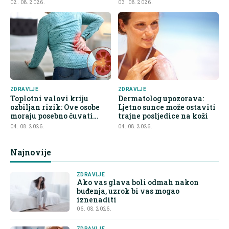
02. 08. 2026.
03. 08. 2026.
ZDRAVLJE
ZDRAVLJE
Toplotni valovi kriju
Dermatolog upozorava:
ozbiljan rizik: Ove osobe
Ljetno sunce može ostaviti
moraju posebno čuvati
trajne posljedice na koži
bubrege
04. 08. 2026.
04. 08. 2026.
Najnovije
ZDRAVLJE
Ako vas glava boli odmah nakon
buđenja, uzrok bi vas mogao
iznenaditi
06. 08. 2026.
ZDRAVLJE