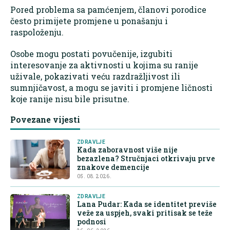
Pored problema sa pamćenjem, članovi porodice
često primijete promjene u ponašanju i
raspoloženju.
Osobe mogu postati povučenije, izgubiti
interesovanje za aktivnosti u kojima su ranije
uživale, pokazivati veću razdražljivost ili
sumnjičavost, a mogu se javiti i promjene ličnosti
koje ranije nisu bile prisutne.
Povezane vijesti
ZDRAVLJE
Kada zaboravnost više nije
bezazlena? Stručnjaci otkrivaju prve
znakove demencije
05. 08. 2026.
ZDRAVLJE
Lana Pudar: Kada se identitet previše
veže za uspjeh, svaki pritisak se teže
podnosi