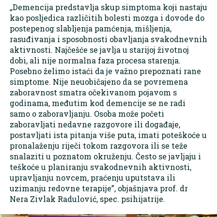
„Demencija predstavlja skup simptoma koji nastaju
kao posljedica različitih bolesti mozga i dovode do
postepenog slabljenja pamćenja, mišljenja,
rasuđivanja i sposobnosti obavljanja svakodnevnih
aktivnosti. Najčešće se javlja u starijoj životnoj
dobi, ali nije normalna faza procesa starenja.
Posebno želimo istaći da je važno prepoznati rane
simptome. Nije neuobičajeno da se povremena
zaboravnost smatra očekivanom pojavom s
godinama, međutim kod demencije se ne radi
samo o zaboravljanju. Osoba može početi
zaboravljati nedavne razgovore ili događaje,
postavljati ista pitanja više puta, imati poteškoće u
pronalaženju riječi tokom razgovora ili se teže
snalaziti u poznatom okruženju. Često se javljaju i
teškoće u planiranju svakodnevnih aktivnosti,
upravljanju novcem, praćenju uputstava ili
uzimanju redovne terapije”, objašnjava prof. dr
Nera Zivlak Radulović, spec. psihijatrije.