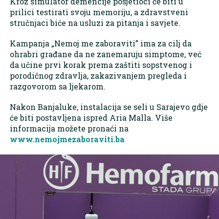
Kroz simulator demencije posjetioci će biti u
prilici testirati svoju memoriju, a zdravstveni
stručnjaci biće na usluzi za pitanja i savjete.
Kampanja „Nemoj me zaboraviti” ima za cilj da
ohrabri građane da ne zanemaruju simptome, već
da učine prvi korak prema zaštiti sopstvenog i
porodičnog zdravlja, zakazivanjem pregleda i
razgovorom sa ljekarom.
Nakon Banjaluke, instalacija se seli u Sarajevo gdje
će biti postavljena ispred Aria Malla. Više
informacija možete pronaći na
www.nemojmezaboraviti.ba