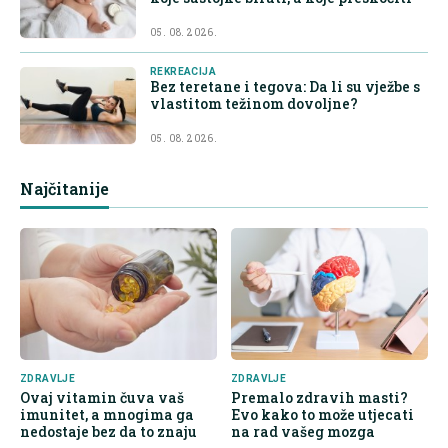
05. 08. 2026.
REKREACIJA
Bez teretane i tegova: Da li su vježbe s
vlastitom težinom dovoljne?
05. 08. 2026.
Najčitanije
ZDRAVLJE
ZDRAVLJE
Ovaj vitamin čuva vaš
Premalo zdravih masti?
imunitet, a mnogima ga
Evo kako to može utjecati
nedostaje bez da to znaju
na rad vašeg mozga