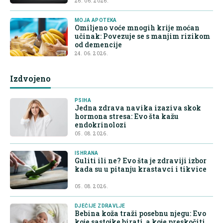
26. 06. 2026.
MOJA APOTEKA
Omiljeno voće mnogih krije moćan
učinak: Povezuje se s manjim rizikom
od demencije
24. 06. 2026.
Izdvojeno
PSIHA
Jedna zdrava navika izaziva skok
hormona stresa: Evo šta kažu
endokrinolozi
05. 08. 2026.
ISHRANA
Guliti ili ne? Evo šta je zdraviji izbor
kada su u pitanju krastavci i tikvice
05. 08. 2026.
DJEČIJE ZDRAVLJE
Bebina koža traži posebnu njegu: Evo
koje sastojke birati, a koje preskočiti