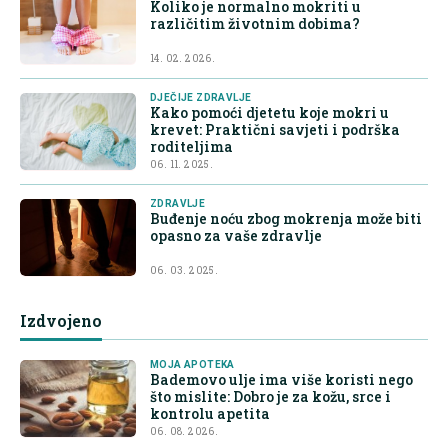
Koliko je normalno mokriti u
različitim životnim dobima?
14. 02. 2026.
DJEČIJE ZDRAVLJE
Kako pomoći djetetu koje mokri u
krevet: Praktični savjeti i podrška
roditeljima
06. 11. 2025.
ZDRAVLJE
Buđenje noću zbog mokrenja može biti
opasno za vaše zdravlje
06. 03. 2025.
Izdvojeno
MOJA APOTEKA
Bademovo ulje ima više koristi nego
što mislite: Dobro je za kožu, srce i
kontrolu apetita
06. 08. 2026.