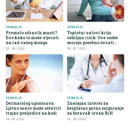
ZDRAVLJE
ZDRAVLJE
Premalo zdravih masti?
Toplotni valovi kriju
Evo kako to može utjecati
ozbiljan rizik: Ove osobe
na rad vašeg mozga
moraju posebno čuvati
bubrege
03. 08. 2026.
04. 08. 2026.
ZDRAVLJE
ZDRAVLJE
Dermatolog upozorava:
Značajan interes za
Ljetno sunce može ostaviti
besplatno putno osiguranje
trajne posljedice na koži
za boravak izvan BiH
04. 08. 2026.
02. 08. 2026.