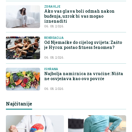
ZDRAVLJE
Ako vas glava boli odmah nakon
buđenja, uzrok bi vas mogao
iznenaditi
06. 08. 2026.
REKREACIJA
Od Njemačke do cijelog svijeta: Zašto
je Hyrox postao fitness fenomen?
06. 08. 2026.
ISHRANA
Najbolja namirnica za vrućine: Ništa
ne osvježava kao ovo povrće
06. 08. 2026.
Najčitanije