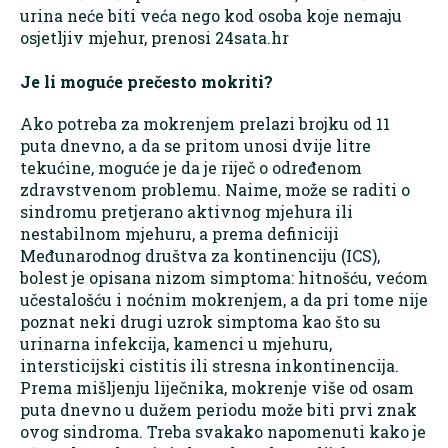
urina neće biti veća nego kod osoba koje nemaju
osjetljiv mjehur, prenosi 24sata.hr
Je li moguće prečesto mokriti?
Ako potreba za mokrenjem prelazi brojku od 11
puta dnevno, a da se pritom unosi dvije litre
tekućine, moguće je da je riječ o određenom
zdravstvenom problemu. Naime, može se raditi o
sindromu pretjerano aktivnog mjehura ili
nestabilnom mjehuru, a prema definiciji
Međunarodnog društva za kontinenciju (ICS),
bolest je opisana nizom simptoma: hitnošću, većom
učestalošću i noćnim mokrenjem, a da pri tome nije
poznat neki drugi uzrok simptoma kao što su
urinarna infekcija, kamenci u mjehuru,
intersticijski cistitis ili stresna inkontinencija.
Prema mišljenju liječnika, mokrenje više od osam
puta dnevno u dužem periodu može biti prvi znak
ovog sindroma. Treba svakako napomenuti kako je