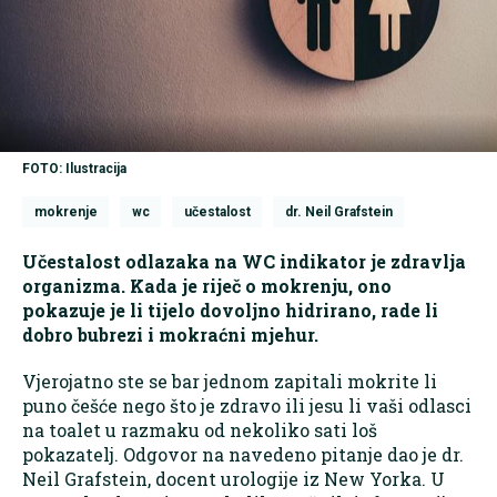
FOTO: Ilustracija
mokrenje
wc
učestalost
dr. Neil Grafstein
Učestalost odlazaka na WC indikator je zdravlja
organizma. Kada je riječ o mokrenju, ono
pokazuje je li tijelo dovoljno hidrirano, rade li
dobro bubrezi i mokraćni mjehur.
Vjerojatno ste se bar jednom zapitali mokrite li
puno češće nego što je zdravo ili jesu li vaši odlasci
na toalet u razmaku od nekoliko sati loš
pokazatelj. Odgovor na navedeno pitanje dao je dr.
Neil Grafstein, docent urologije iz New Yorka. U