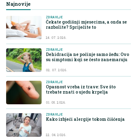
Najnovije
ZDRAVLJE
Čekate godišnji mjesecima, a onda se
razbolite? Spriječite to
24. 07. 2026.
ZDRAVLJE
Dehidracija ne počinje samo žeđu: Ovo
su simptomi koji se često zanemaruju
02. 07. 2026.
ZDRAVLJE
Opasnost vreba iz trave: Sve što
trebate znati o ujedu krpelja
01. 05. 2026.
ZDRAVLJE
Kako izbjeći alergije tokom čišćenja
22. 04. 2026.