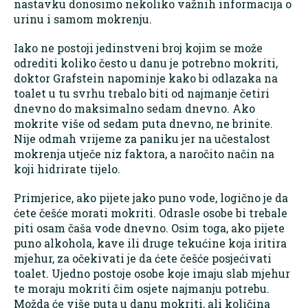
nastavku donosimo nekoliko važnih informacija o
urinu i samom mokrenju.
Iako ne postoji jedinstveni broj kojim se može
odrediti koliko često u danu je potrebno mokriti,
doktor Grafstein napominje kako bi odlazaka na
toalet u tu svrhu trebalo biti od najmanje četiri
dnevno do maksimalno sedam dnevno. Ako
mokrite više od sedam puta dnevno, ne brinite.
Nije odmah vrijeme za paniku jer na učestalost
mokrenja utječe niz faktora, a naročito način na
koji hidrirate tijelo.
Primjerice, ako pijete jako puno vode, logično je da
ćete češće morati mokriti. Odrasle osobe bi trebale
piti osam čaša vode dnevno. Osim toga, ako pijete
puno alkohola, kave ili druge tekućine koja iritira
mjehur, za očekivati je da ćete češće posjećivati
toalet. Ujedno postoje osobe koje imaju slab mjehur
te moraju mokriti čim osjete najmanju potrebu.
Možda će više puta u danu mokriti, ali količina