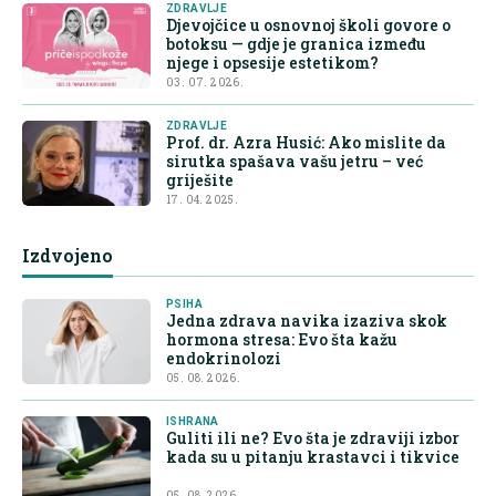
ZDRAVLJE
Djevojčice u osnovnoj školi govore o
botoksu — gdje je granica između
njege i opsesije estetikom?
03. 07. 2026.
ZDRAVLJE
Prof. dr. Azra Husić: Ako mislite da
sirutka spašava vašu jetru – već
griješite
17. 04. 2025.
Izdvojeno
PSIHA
Jedna zdrava navika izaziva skok
hormona stresa: Evo šta kažu
endokrinolozi
05. 08. 2026.
ISHRANA
Guliti ili ne? Evo šta je zdraviji izbor
kada su u pitanju krastavci i tikvice
05. 08. 2026.