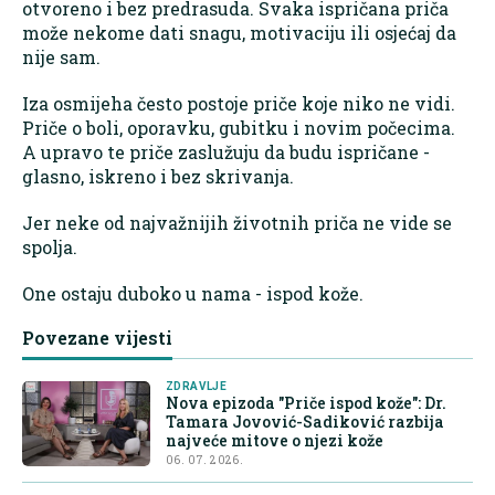
otvoreno i bez predrasuda. Svaka ispričana priča
može nekome dati snagu, motivaciju ili osjećaj da
nije sam.
Iza osmijeha često postoje priče koje niko ne vidi.
Priče o boli, oporavku, gubitku i novim počecima.
A upravo te priče zaslužuju da budu ispričane -
glasno, iskreno i bez skrivanja.
Jer neke od najvažnijih životnih priča ne vide se
spolja.
One ostaju duboko u nama - ispod kože.
Povezane vijesti
ZDRAVLJE
Nova epizoda "Priče ispod kože": Dr.
Tamara Jovović-Sadiković razbija
najveće mitove o njezi kože
06. 07. 2026.