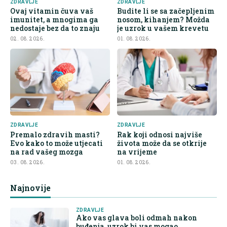
ZDRAVLJE
ZDRAVLJE
Ovaj vitamin čuva vaš
Budite li se sa začepljenim
imunitet, a mnogima ga
nosom, kihanjem? Možda
nedostaje bez da to znaju
je uzrok u vašem krevetu
02. 08. 2026.
01. 08. 2026.
ZDRAVLJE
ZDRAVLJE
Premalo zdravih masti?
Rak koji odnosi najviše
Evo kako to može utjecati
života može da se otkrije
na rad vašeg mozga
na vrijeme
03. 08. 2026.
01. 08. 2026.
Najnovije
ZDRAVLJE
Ako vas glava boli odmah nakon
buđenja, uzrok bi vas mogao