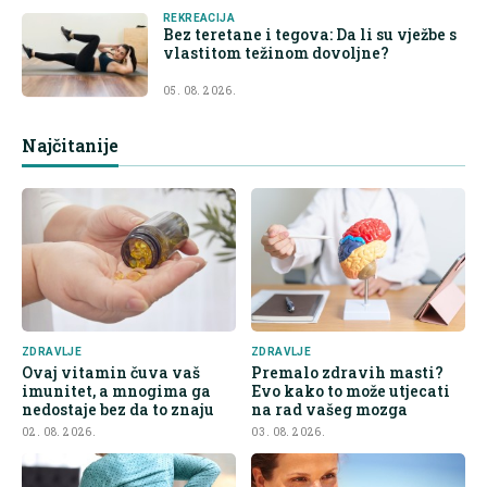
REKREACIJA
Bez teretane i tegova: Da li su vježbe s
vlastitom težinom dovoljne?
05. 08. 2026.
Najčitanije
ZDRAVLJE
ZDRAVLJE
Ovaj vitamin čuva vaš
Premalo zdravih masti?
imunitet, a mnogima ga
Evo kako to može utjecati
nedostaje bez da to znaju
na rad vašeg mozga
02. 08. 2026.
03. 08. 2026.