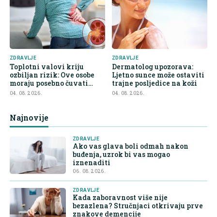
ZDRAVLJE
ZDRAVLJE
Toplotni valovi kriju
Dermatolog upozorava:
ozbiljan rizik: Ove osobe
Ljetno sunce može ostaviti
moraju posebno čuvati
trajne posljedice na koži
bubrege
04. 08. 2026.
04. 08. 2026.
Najnovije
ZDRAVLJE
Ako vas glava boli odmah nakon
buđenja, uzrok bi vas mogao
iznenaditi
06. 08. 2026.
ZDRAVLJE
Kada zaboravnost više nije
bezazlena? Stručnjaci otkrivaju prve
znakove demencije