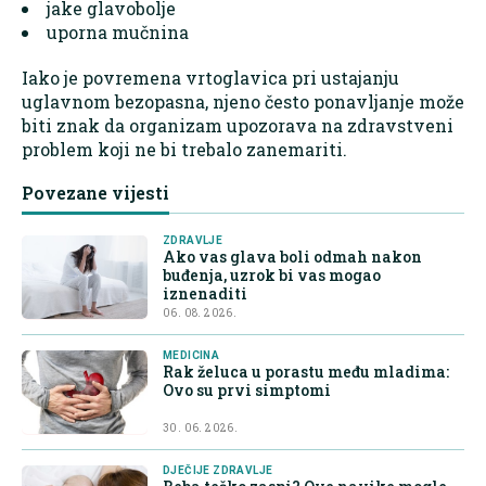
jake glavobolje
uporna mučnina
Iako je povremena vrtoglavica pri ustajanju
uglavnom bezopasna, njeno često ponavljanje može
biti znak da organizam upozorava na zdravstveni
problem koji ne bi trebalo zanemariti.
Povezane vijesti
ZDRAVLJE
Ako vas glava boli odmah nakon
buđenja, uzrok bi vas mogao
iznenaditi
06. 08. 2026.
MEDICINA
Rak želuca u porastu među mladima:
Ovo su prvi simptomi
30. 06. 2026.
DJEČIJE ZDRAVLJE