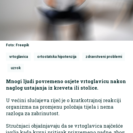
Foto: Freepik
vrtoglavica
ortostatska hipotenzija
zdravstveni problemi
uzrok
Mnogi ljudi povremeno osjete vrtoglavicu nakon
naglog ustajanja iz kreveta ili stolice.
U većini slučajeva riječ je o kratkotrajnoj reakciji
organizma na promjenu položaja tijela i nema
razloga za zabrinutost.
Stručnjaci objašnjavaju da se vrtoglavica najčešće
javlja kada krvni pritisak privremeno padne, zbog