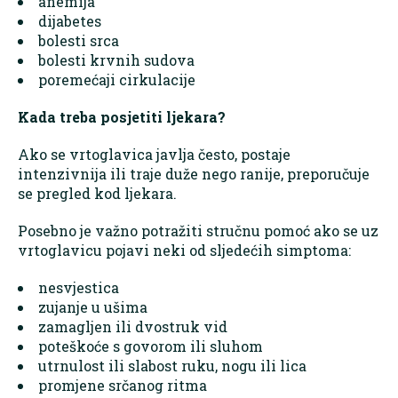
anemija
dijabetes
bolesti srca
bolesti krvnih sudova
poremećaji cirkulacije
Kada treba posjetiti ljekara?
Ako se vrtoglavica javlja često, postaje
intenzivnija ili traje duže nego ranije, preporučuje
se pregled kod ljekara.
Posebno je važno potražiti stručnu pomoć ako se uz
vrtoglavicu pojavi neki od sljedećih simptoma:
nesvjestica
zujanje u ušima
zamagljen ili dvostruk vid
poteškoće s govorom ili sluhom
utrnulost ili slabost ruku, nogu ili lica
promjene srčanog ritma