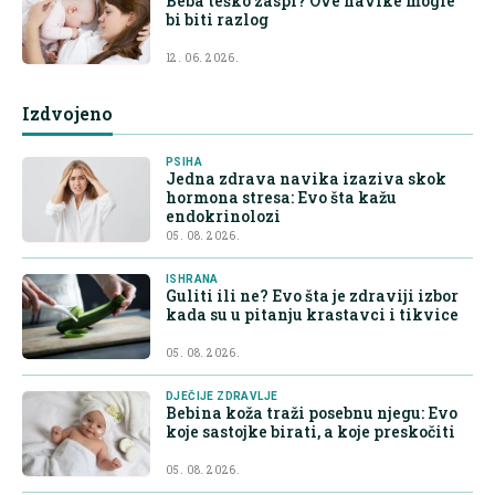
Beba teško zaspi? Ove navike mogle
bi biti razlog
12. 06. 2026.
Izdvojeno
PSIHA
Jedna zdrava navika izaziva skok
hormona stresa: Evo šta kažu
endokrinolozi
05. 08. 2026.
ISHRANA
Guliti ili ne? Evo šta je zdraviji izbor
kada su u pitanju krastavci i tikvice
05. 08. 2026.
DJEČIJE ZDRAVLJE
Bebina koža traži posebnu njegu: Evo
koje sastojke birati, a koje preskočiti
05. 08. 2026.