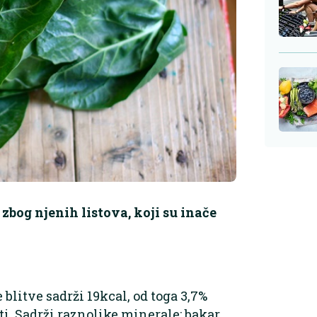
a zbog njenih listova, koji su inače
blitve sadrži 19kcal, od toga 3,7%
ti. Sadrži raznolike minerale: bakar