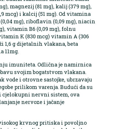
mg), magnezij (81 mg), kalij (379 mg),
(0,9 mcg) i kalcij (51 mg). Od vitamina
(0,04 mg), riboflavin (0,09 mg), niacin
g), vitamin B6 (0,09 mg), folnu
 vitamin K (830 mcg) vitamin A (306
ži 1,6 g dijetalnih vlakana, beta
na 11mg.
anju imuniteta. Odlična je namirnica
robavu svojim bogatstvom vlakana.
ak vode i otrovne sastojke, ubrzavaju
tegobe prilikom varenja. Budući da su
i cjelokupni nervni sistem, ova
anjanje nervoze i jačanje
 visokog krvnog pritiska i povoljno