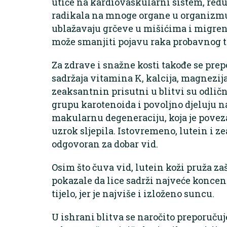
utiče na kardiovaskularni sistem, red
radikala na mnoge organe u organizmu 
ublažavaju grčeve u mišićima i migrene
može smanjiti pojavu raka probavnog tr
Za zdrave i snažne kosti takođe se pre
sadržaja vitamina K, kalcija, magnezija
zeaksantnin prisutni u blitvi su odličn
grupu karotenoida i povoljno djeluju n
makularnu degeneraciju, koja je poveza
uzrok sljepila. Istovremeno, lutein i zea
odgovoran za dobar vid.
Osim što čuva vid, lutein koži pruža za
pokazale da lice sadrži najveće koncent
tijelo, jer je najviše i izloženo suncu.
U ishrani blitva se naročito preporuču