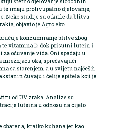
ukuju štetno djelovanje slobodnih
te imaju protivupalno djelovanje,
. Neke studije su otkrile da blitva
akta, objavio je Agro eko.
poručuje konzumiranje blitve zbog
 te vitamina D, dok prisutni lutein i
i za očuvanje vida. Oni spadaju u
a mrežnjaču oka, sprečavajući
na sa starenjem, a u svijetu najčešći
kstanin čuvaju i ćelije epitela koji je
štitu od UV zraka. Analize su
racije luteina u odnosu na cijelo
je obarena, kratko kuhana jer kao