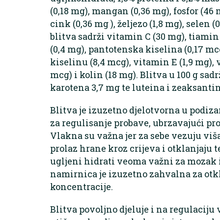
(0,18 mg), mangan (0,36 mg), fosfor (46 
cink (0,36 mg ), željezo (1,8 mg), selen 
blitva sadrži vitamin C (30 mg), tiamin 
(0,4 mg), pantotenska kiselina (0,17 mc
kiselinu (8,4 mcg), vitamin E (1,9 mg),
mcg) i kolin (18 mg). Blitva u 100 g sadr
karotena 3,7 mg te luteina i zeaksanti
Blitva je izuzetno djelotvorna u podiz
za regulisanje probave, ubrzavajući p
Vlakna su važna jer za sebe vezuju viš
prolaz hrane kroz crijeva i otklanjaju 
ugljeni hidrati veoma važni za mozak 
namirnica je izuzetno zahvalna za otkl
koncentracije.
Blitva povoljno djeluje i na regulaciju