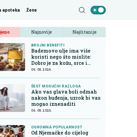
a apoteka
Žene
jeno
Najnovije
Najčitanije
BROJNI BENEFITI
Bademovo ulje ima više
koristi nego što mislite:
Dobro je za kožu, srce i
kontrolu apetita
06. 08. 2026.
ŠEST MOGUĆIH RAZLOGA
Ako vas glava boli odmah
nakon buđenja, uzrok bi vas
mogao iznenaditi
06. 08. 2026.
OGROMNA POPULARNOST
Od Njemačke do cijelog