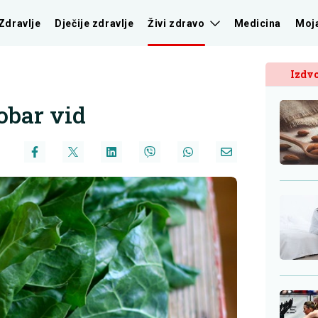
Zdravlje
Dječije zdravlje
Živi zdravo
Medicina
Moj
Izdvo
dobar vid