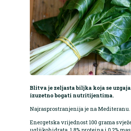
Blitva je zeljasta biljka koja se uzgaj
izuzetno bogati nutritijentima.
Najrasprostranjenija je na Mediteranu.
Energetska vrijednost 100 grama svježe 
ugljikohidrata, 1,8% proteina i 0,2% mas