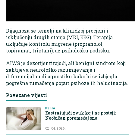
Dijagnoza se temelji na kliničkoj procjeni i
isključenju drugih stanja (MRI, EEG). Terapija
uključuje kontrolu migrene (propranolol,
topiramat, triptani), uz psihološku podršku.
AIWS je dezorijentirajući, ali benigni sindrom koji
zahtijeva neurološko razumijevanje i
diferencijalnu dijagnostiku kako bi se izbjegla
pogrešna tumačenja poput psihoze ili halucinacija.
Povezane vijesti
PSIHA
Zastrašujući zvuk koji ne postoji:
Neobičan poremećaj sna
02. 04. 2026.