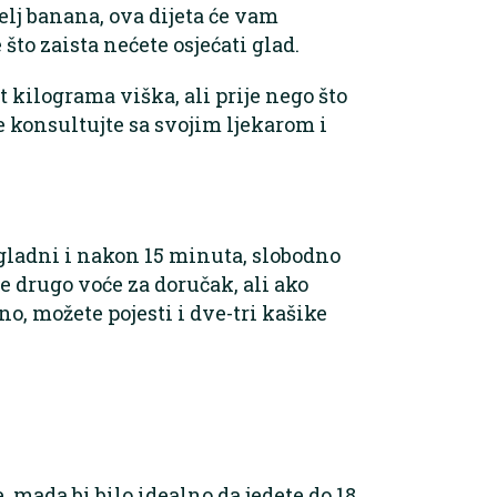
telj banana, ova dijeta će vam
 što zaista nećete osjećati glad.
t kilograma viška, ali prije nego što
e konsultujte sa svojim ljekarom i
gladni i nakon 15 minuta, slobodno
te drugo voće za doručak, ali ako
o, možete pojesti i dve-tri kašike
, mada bi bilo idealno da jedete do 18