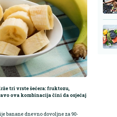
že tri vrste šećera: fruktozu,
pravo ova kombinacija čini da osjećaj
ije banane dnevno dovoljne za 90-