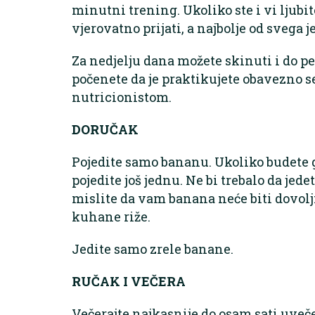
minutni trening. Ukoliko ste i vi ljubi
vjerovatno prijati, a najbolje od svega je
Za nedjelju dana možete skinuti i do pe
počenete da je praktikujete obavezno s
nutricionistom.
DORUČAK
Pojedite samo bananu. Ukoliko budete 
pojedite još jednu. Ne bi trebalo da jede
mislite da vam banana neće biti dovoljn
kuhane riže.
Jedite samo zrele banane.
RUČAK I VEČERA
Večerajte najkasnije do osam sati uveče