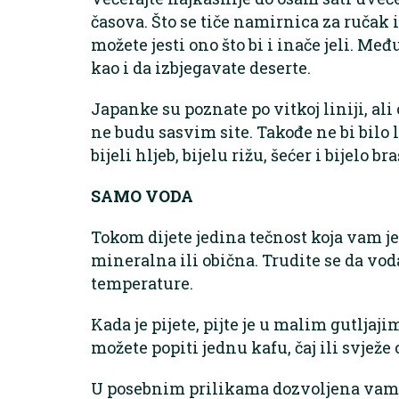
časova. Što se tiče namirnica za ručak 
možete jesti ono što bi i inače jeli. Me
kao i da izbjegavate deserte.
Japanke su poznate po vitkoj liniji, al
ne budu sasvim site. Takođe ne bi bilo 
bijeli hljeb, bijelu rižu, šećer i bijelo br
SAMO VODA
Tokom dijete jedina tečnost koja vam je
mineralna ili obična. Trudite se da vo
temperature.
Kada je pijete, pijte je u malim gutljaj
možete popiti jednu kafu, čaj ili svježe 
U posebnim prilikama dozvoljena vam je