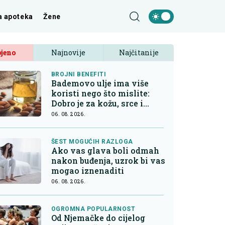
a apoteka
Žene
jeno
Najnovije
Najčitanije
BROJNI BENEFITI
Bademovo ulje ima više
koristi nego što mislite:
Dobro je za kožu, srce i
kontrolu apetita
06. 08. 2026.
ŠEST MOGUĆIH RAZLOGA
Ako vas glava boli odmah
nakon buđenja, uzrok bi vas
mogao iznenaditi
06. 08. 2026.
OGROMNA POPULARNOST
Od Njemačke do cijelog