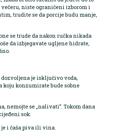
i večeru, niste ograničeni izborom i
đutim, trudite se da porcije budu manje,
i one se trude da nakon ručka nikada
loše da izbjegavate ugljene hidrate,
ašno.
 dozvoljena je isključivo voda,
da koju konzumirate bude sobne
ima, nemojte se „nalivati”. Tokom dana
cijeđeni sok.
 i čaša piva ili vina.