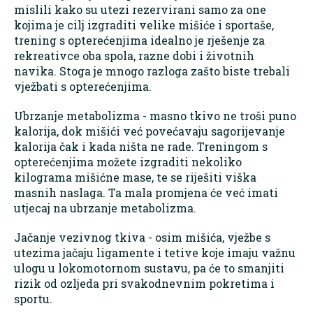
mislili kako su utezi rezervirani samo za one
kojima je cilj izgraditi velike mišiće i sportaše,
trening s opterećenjima idealno je rješenje za
rekreativce oba spola, razne dobi i životnih
navika. Stoga je mnogo razloga zašto biste trebali
vježbati s opterećenjima.
Ubrzanje metabolizma - masno tkivo ne troši puno
kalorija, dok mišići već povećavaju sagorijevanje
kalorija čak i kada ništa ne rade. Treningom s
opterećenjima možete izgraditi nekoliko
kilograma mišićne mase, te se riješiti viška
masnih naslaga. Ta mala promjena će već imati
utjecaj na ubrzanje metabolizma.
Jačanje vezivnog tkiva - osim mišića, vježbe s
utezima jačaju ligamente i tetive koje imaju važnu
ulogu u lokomotornom sustavu, pa će to smanjiti
rizik od ozljeda pri svakodnevnim pokretima i
sportu.