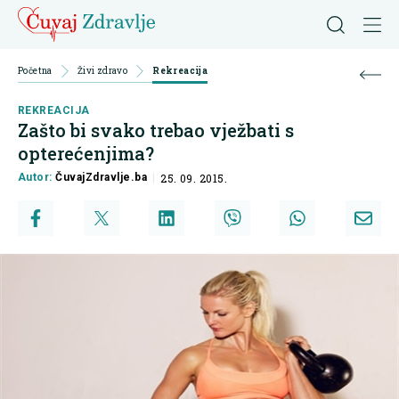
Početna
Živi zdravo
Rekreacija
REKREACIJA
Zašto bi svako trebao vježbati s
opterećenjima?
Autor:
ČuvajZdravlje.ba
25. 09. 2015.