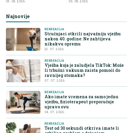
05. 08. 2026.
06. 08. 2026.
Najnovije
REKREACIJA
Stručnjaci otkrili najvažniju vježbu
nakon 40. godine: Ne zahtijeva
nikakvu opremu
25. 07. 2026.
REKREACIJA
Vježba koja je zaludjela TikTok: Može
li trbušni vakuum zaista pomoći do
ravnijeg stomaka?
07. 07. 2026.
REKREACIJA
Ako imate vremena za samo jednu
vježbu, fizioterapeut preporučuje
upravo ovu
04. 07. 2026.
REKREACIJA
Test od 30 sekundi otkriva imate li