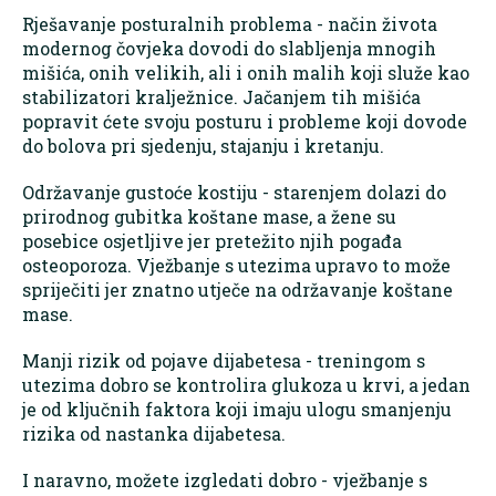
Rješavanje posturalnih problema - način života
modernog čovjeka dovodi do slabljenja mnogih
mišića, onih velikih, ali i onih malih koji služe kao
stabilizatori kralježnice. Jačanjem tih mišića
popravit ćete svoju posturu i probleme koji dovode
do bolova pri sjedenju, stajanju i kretanju.
Održavanje gustoće kostiju - starenjem dolazi do
prirodnog gubitka koštane mase, a žene su
posebice osjetljive jer pretežito njih pogađa
osteoporoza. Vježbanje s utezima upravo to može
spriječiti jer znatno utječe na održavanje koštane
mase.
Manji rizik od pojave dijabetesa - treningom s
utezima dobro se kontrolira glukoza u krvi, a jedan
je od ključnih faktora koji imaju ulogu smanjenju
rizika od nastanka dijabetesa.
I naravno, možete izgledati dobro - vježbanje s