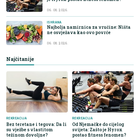
06. 08. 2026.
ISHRANA
Najbolja namirnica za vrućine: Ništa
ne osvježava kao ovo povrće
06. 08. 2026.
Najčitanije
REKREACIJA
REKREACIJA
Bez teretane i tegova: Da li
Od Njemačke do cijelog
su vježbe s vlastitom
svijeta: Zašto je Hyrox
težinom dovoljne?
postao fitness fenomen?