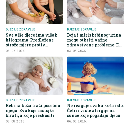
DJEČIJE ZDRAVLJE
DJEČIJE ZDRAVLJE
Sve više djece ima višak
Boja i miris bebinog urina
kilograma: Predložene
mogu otkriti važne
strože mjere protiv
zdravstvene probleme: Evo
nezdrave hrane
na šta roditelji trebaju obr
03. 08. 2026.
03. 08. 2026.
DJEČIJE ZDRAVLJE
DJEČIJE ZDRAVLJE
Bebina koža traži posebnu
Ne reaguje svaka koža isto:
njegu: Evo koje sastojke
Četiri vrste alergije na
birati, a koje preskočiti
sunce koje pogađaju djecu
05. 08. 2026.
06. 08. 2026.