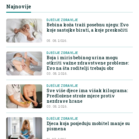
Najnovije
DJEČIJE ZDRAVLJE
Bebina koža traži posebnu njegu: Evo
koje sastojke birati, a koje preskočiti
05. 08. 2026.
DJEČIJE ZDRAVLJE
Boja i miris bebinog urina mogu
otkriti važne zdravstvene probleme:
Evo na šta roditelji trebaju obr
03. 08. 2026.
DJEČIJE ZDRAVLJE
Sve više djece ima višak kilograma:
Predložene strože mjere protiv
nezdrave hrane
03. 08. 2026.
DJEČIJE ZDRAVLJE
Djeca koja posjeduju mobitel manje su
pismena