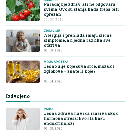
Paradajz je zdrav, ali ne odgovara
svima: Ovo su stanja kada treba biti
oprezan
30. 07. 2026.
ZDRAVLJE
Alergija i prehlada imaju slične
simptome, ali jedna razlika sve
otkriva
08. 05. 2026.
MOJA APOTEKA
Jedno ulje koje čuva srce, mozak i
zglobove – znate li koje?
05. 04. 2026.
Izdvojeno
PSIHA
Jedna zdrava navika izaziva skok
hormona stresa: Evo šta kažu
endokrinolozi
05. 08. 2026.