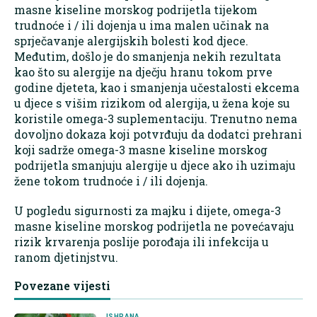
masne kiseline morskog podrijetla tijekom
trudnoće i / ili dojenja u ima malen učinak na
sprječavanje alergijskih bolesti kod djece.
Međutim, došlo je do smanjenja nekih rezultata
kao što su alergije na dječju hranu tokom prve
godine djeteta, kao i smanjenja učestalosti ekcema
u djece s višim rizikom od alergija, u žena koje su
koristile omega-3 suplementaciju. Trenutno nema
dovoljno dokaza koji potvrđuju da dodatci prehrani
koji sadrže omega-3 masne kiseline morskog
podrijetla smanjuju alergije u djece ako ih uzimaju
žene tokom trudnoće i / ili dojenja.
U pogledu sigurnosti za majku i dijete, omega-3
masne kiseline morskog podrijetla ne povećavaju
rizik krvarenja poslije porođaja ili infekcija u
ranom djetinjstvu.
Povezane vijesti
ISHRANA