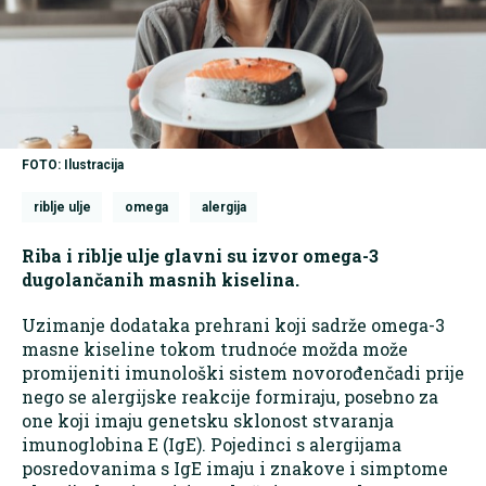
FOTO: Ilustracija
riblje ulje
omega
alergija
Riba i riblje ulje glavni su izvor omega-3
dugolančanih masnih kiselina.
Uzimanje dodataka prehrani koji sadrže omega-3
masne kiseline tokom trudnoće možda može
promijeniti imunološki sistem novorođenčadi prije
nego se alergijske reakcije formiraju, posebno za
one koji imaju genetsku sklonost stvaranja
imunoglobina E (IgE). Pojedinci s alergijama
posredovanima s IgE imaju i znakove i simptome