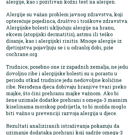
alergije, kao i pozitivan kožni test na alergen.
Alergije su važan problem javnog zdravstva, koji
opterećuje pojedinca, društvo i troškove zdravstva.
Alergijske bolesti uključuju alergije na hranu,
ekcem (atopijski dermatitis), astmu ili teško
disanje, kao i alergijski rinitis. Mnoge alergije iz
djetinjstva pojavljuju se i u odrasloj dobi, piše
cochrane.org.
Trudnice, posebno one iz zapadnih zemalja, ne jedu
dovoljno ribe i alergijske bolesti su u porastu u
periodu otkad trudnice jedu nedovoljne količine
ribe. Nerođena djeca dobivaju hranjive tvari preko
majke, što čini prehranu majke važnom. Ako bi
žene uzimale dodatke prehrani s omega-3 masnim
kiselinama morskog podrijetla, to bi možda moglo
biti važno u prevenciji razvoja alergija u djece.
Rezultati analiziranih istraživanja pokazuju da
uzimanje dodataka prehrani koji sadrže omega-3