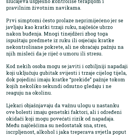
slučajeva uspješno kontroliše terapijom i
pravilnim životnim navikama.
Prvi simptomi često prolaze neprimijećeno jer se
javljaju kao kratki trzaji ruku, najčešće ubrzo
nakon buđenja. Mnogi tinejdžeri zbog toga
ispuštaju predmete iz ruku ili osjećaju kratke
nekontrolisane pokrete, ali ne obraćaju pažnju na
njih misleći da je riječ o umoru ili stresu.
Kod nekih osoba mogu se javiti i ozbiljniji napadaji
koji uključuju gubitak svijesti i trzaje cijelog tijela,
dok pojedini imaju kratke “prekide” pažnje tokom
kojih nekoliko sekundi odsutno gledaju i ne
reaguju na okolinu.
Ljekari objašnjavaju da važnu ulogu u nastanku
ove bolesti imaju genetski faktori, ali i određeni
okidači koji mogu povećati rizik od napadaja.
Među najčešćima su nedostatak sna, stres,
iscrpljenost, alkohol i jaka treperava svjetla poput