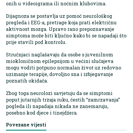
onih u videoigrama ili noćnim klubovima.
Dijagnoza se postavlja uz pomoć neurološkog
pregleda i EEG-a, pretrage koja prati električnu
aktivnost mozga. Upravo rano prepoznavanje
simptoma može biti ključno kako bi se napadaji što
prije stavili pod kontrolu.
Stručnjaci naglašavaju da osobe s juvenilnom
miokloničnom epilepsijom u većini slučajeva
mogu voditi potpuno normalan život uz redovno
uzimanje terapije, dovoljno sna i izbjegavanje
poznatih okidača.
Zbog toga neurolozi savjetuju da se simptomi
poput jutarnjih trzaja ruku, čestih “zamrzavanja”
pogleda ili napadaja nikada ne zanemaruju,
posebno kod djece i tinejdžera.
Povezane vijesti