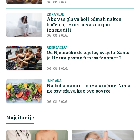
06. 08. 2026.
ZDRAVLJE
Ako vas glava boli odmah nakon
buđenja, uzrok bi vas mogao
iznenaditi
06. 08. 2026.
REKREACIJA
Od Njemačke do cijelog svijeta: Zašto
je Hyrox postao fitness fenomen?
06. 08. 2026.
ISHRANA
Najbolja namirnica za vrućine: Ništa
ne osvježava kao ovo povrće
06. 08. 2026.
Najčitanije