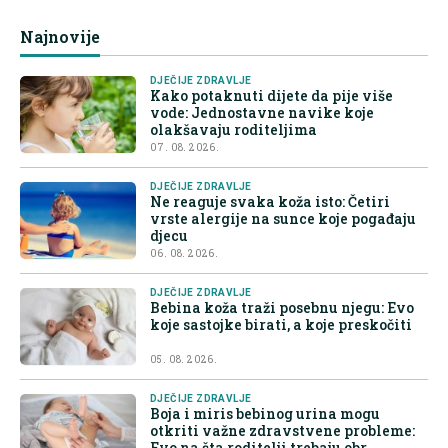
Najnovije
DJEČIJE ZDRAVLJE
Kako potaknuti dijete da pije više
vode: Jednostavne navike koje
olakšavaju roditeljima
07. 08. 2026.
DJEČIJE ZDRAVLJE
Ne reaguje svaka koža isto: Četiri
vrste alergije na sunce koje pogađaju
djecu
06. 08. 2026.
DJEČIJE ZDRAVLJE
Bebina koža traži posebnu njegu: Evo
koje sastojke birati, a koje preskočiti
05. 08. 2026.
DJEČIJE ZDRAVLJE
Boja i miris bebinog urina mogu
otkriti važne zdravstvene probleme:
Evo na šta roditelji trebaju obr