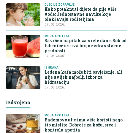
DJEČIJE ZDRAVLJE
Kako potaknuti dijete da pije više
vode: Jednostavne navike koje
olakšavaju roditeljima
07. 08. 2026.
MOJA APOTEKA
Savršen napitak za vrele dane: Sok od
lubenice skriva brojne zdravstvene
prednosti
07. 08. 2026.
ISHRANA
Ledena kafa može biti osvježenje, ali
nije uvijek najbolji izbor za
hidrataciju
07. 08. 2026.
Izdvojeno
MOJA APOTEKA
Bademovo ulje ima više koristi nego
što mislite: Dobro je za kožu, srce i
kontrolu apetita