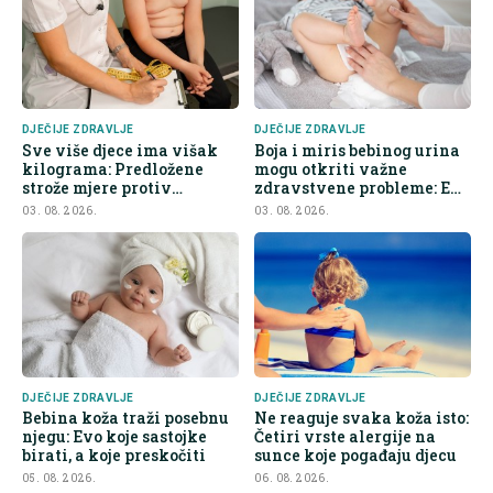
DJEČIJE ZDRAVLJE
DJEČIJE ZDRAVLJE
Sve više djece ima višak
Boja i miris bebinog urina
kilograma: Predložene
mogu otkriti važne
strože mjere protiv
zdravstvene probleme: Evo
nezdrave hrane
na šta roditelji trebaju obr
03. 08. 2026.
03. 08. 2026.
DJEČIJE ZDRAVLJE
DJEČIJE ZDRAVLJE
Bebina koža traži posebnu
Ne reaguje svaka koža isto:
njegu: Evo koje sastojke
Četiri vrste alergije na
birati, a koje preskočiti
sunce koje pogađaju djecu
05. 08. 2026.
06. 08. 2026.