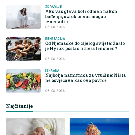
ZDRAVLJE
Ako vas glava boli odmah nakon
buđenja, uzrok bi vas mogao
iznenaditi
06. 08. 2026.
REKREACIJA
Od Njemačke do cijelog svijeta: Zašto
je Hyrox postao fitness fenomen?
06. 08. 2026.
ISHRANA
Najbolja namirnica za vrućine: Ništa
ne osvježava kao ovo povrće
06. 08. 2026.
Najčitanije