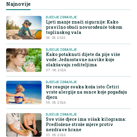
Najnovije
DJEČIJE ZDRAVLJE
Ljeti manje znači sigurnije: Kako
pravilno obući novorođenče tokom
toplinskog vala
08. 08. 2026.
DJEČIJE ZDRAVLJE
Kako potaknuti dijete da pije više
vode: Jednostavne navike koje
olakšavaju roditeljima
07. 08. 2026.
DJEČIJE ZDRAVLJE
Ne reaguje svaka koža isto: Četiri
vrste alergije na sunce koje pogađaju
djecu
06. 08. 2026.
DJEČIJE ZDRAVLJE
Sve više djece ima višak kilograma:
Predložene strože mjere protiv
nezdrave hrane
03. 08. 2026.