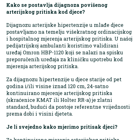
Kako se postavlja dijagnoza povišenog
arterijskog pritiska kod djece?
Dijagnozu arterijske hipertenzije u mlađe djece
postavljamo na temelju višekratnog ordinacijskog
i hospitalnog mjerenja arterijskog pritiska. U našoj
pedijatrijskoj ambulanti koristimo validirani
uređaj Omron HBP-1120 koji se nalazi na spisku
preporučenih uređaja za kliničku upotrebu kod
mjerenja arterijskog pritiska.
Za dijagnozu hipertenzije u djece starije od pet
godina i/ili visine iznad 120 cm, 24-satno
kontinuirano mjerenje arterijskog pritiska
(skraćenice KMAT ili Holter RR-a) je zlatni
standard, budući da postoje referentne vrijednosti
prema dobi i visini djeteta.
Je li svejedno kako mjerimo pritisak djeci?
Za kontinuirano mjerenje arterijskog pritiska