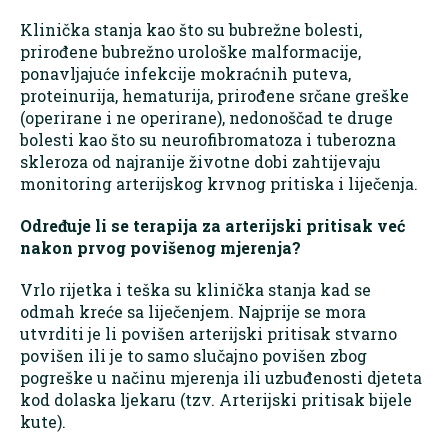
Klinička stanja kao što su bubrežne bolesti,
prirođene bubrežno urološke malformacije,
ponavljajuće infekcije mokraćnih puteva,
proteinurija, hematurija, prirođene srčane greške
(operirane i ne operirane), nedonoščad te druge
bolesti kao što su neurofibromatoza i tuberozna
skleroza od najranije životne dobi zahtijevaju
monitoring arterijskog krvnog pritiska i liječenja.
Određuje li se terapija za arterijski pritisak već
nakon prvog povišenog mjerenja?
Vrlo rijetka i teška su klinička stanja kad se
odmah kreće sa liječenjem. Najprije se mora
utvrditi je li povišen arterijski pritisak stvarno
povišen ili je to samo slučajno povišen zbog
pogreške u načinu mjerenja ili uzbuđenosti djeteta
kod dolaska ljekaru (tzv. Arterijski pritisak bijele
kute).