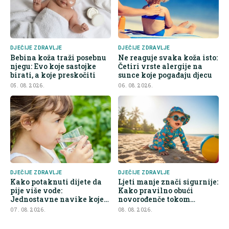
DJEČIJE ZDRAVLJE
DJEČIJE ZDRAVLJE
Bebina koža traži posebnu
Ne reaguje svaka koža isto:
njegu: Evo koje sastojke
Četiri vrste alergije na
birati, a koje preskočiti
sunce koje pogađaju djecu
05. 08. 2026.
06. 08. 2026.
DJEČIJE ZDRAVLJE
DJEČIJE ZDRAVLJE
Kako potaknuti dijete da
Ljeti manje znači sigurnije:
pije više vode:
Kako pravilno obući
Jednostavne navike koje
novorođenče tokom
olakšavaju roditeljima
toplinskog vala
07. 08. 2026.
08. 08. 2026.