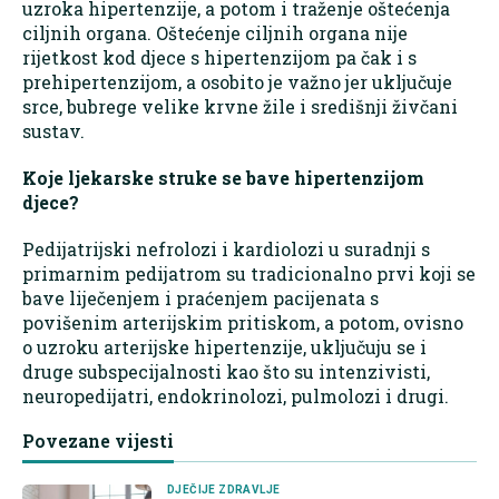
uzroka hipertenzije, a potom i traženje oštećenja
ciljnih organa. Oštećenje ciljnih organa nije
rijetkost kod djece s hipertenzijom pa čak i s
prehipertenzijom, a osobito je važno jer uključuje
srce, bubrege velike krvne žile i središnji živčani
sustav.
Koje ljekarske struke se bave hipertenzijom
djece?
Pedijatrijski nefrolozi i kardiolozi u suradnji s
primarnim pedijatrom su tradicionalno prvi koji se
bave liječenjem i praćenjem pacijenata s
povišenim arterijskim pritiskom, a potom, ovisno
o uzroku arterijske hipertenzije, uključuju se i
druge subspecijalnosti kao što su intenzivisti,
neuropedijatri, endokrinolozi, pulmolozi i drugi.
Povezane vijesti
DJEČIJE ZDRAVLJE