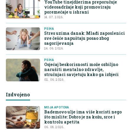
YouTube tinejdžerima preporučuje
videosadržaje koji promoviraju
poremećaje u ishrani
14. 07. 2026.
PSIHA
Stres uzima danak: Mlađi zaposlenici
sve češće napuštaju posao zbog
sagorijevanja
24. 06. 2026.
PSIHA
Osjećaj beskorisnosti može ozbiljno
narušiti mentalno zdravlje,
stručnjaci savjetuju kako ga izbjeći
02. 06. 2026.
Izdvojeno
MOJA APOTEKA
Bademovo ulje ima više koristi nego
što mislite: Dobro je za kožu, srce i
kontrolu apetita
06. 08. 2026.