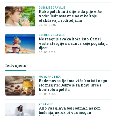
DJEČIJE ZDRAVLJE
Kako potaknuti dijete da pije više
vode: Jednostavne navike koje
olakšavaju roditeljima
07. 08. 2026.
DJEČIJE ZDRAVLJE
Ne reaguje svaka koža isto: Četiri
vrste alergije na sunce koje pogađaju
djecu
06. 08. 2026.
Izdvojeno
MOJA APOTEKA
Bademovo ulje ima više koristi nego
što mislite: Dobro je za kožu, srce i
kontrolu apetita
06. 08. 2026.
ZDRAVLJE
Ako vas glava boli odmah nakon
buđenja, uzrok bi vas mogao