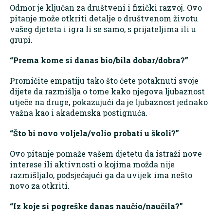
Odmor je ključan za društveni i fizički razvoj. Ovo
pitanje može otkriti detalje o društvenom životu
vašeg djeteta i igra li se samo, s prijateljima ili u
grupi.
“Prema kome si danas bio/bila dobar/dobra?”
Promičite empatiju tako što ćete potaknuti svoje
dijete da razmišlja o tome kako njegova ljubaznost
utječe na druge, pokazujući da je ljubaznost jednako
važna kao i akademska postignuća.
“Što bi novo voljela/volio probati u školi?”
Ovo pitanje pomaže vašem djetetu da istraži nove
interese ili aktivnosti o kojima možda nije
razmišljalo, podsjećajući ga da uvijek ima nešto
novo za otkriti.
“Iz koje si pogreške danas naučio/naučila?”