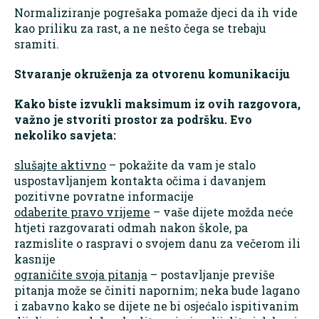
Normaliziranje pogrešaka pomaže djeci da ih vide
kao priliku za rast, a ne nešto čega se trebaju
sramiti.
Stvaranje okruženja za otvorenu komunikaciju
Kako biste izvukli maksimum iz ovih razgovora,
važno je stvoriti prostor za podršku. Evo
nekoliko savjeta:
slušajte aktivno
– pokažite da vam je stalo
uspostavljanjem kontakta očima i davanjem
pozitivne povratne informacije
odaberite pravo vrijeme
– vaše dijete možda neće
htjeti razgovarati odmah nakon škole, pa
razmislite o raspravi o svojem danu za večerom ili
kasnije
ograničite svoja pitanja
– postavljanje previše
pitanja može se činiti napornim; neka bude lagano
i zabavno kako se dijete ne bi osjećalo ispitivanim