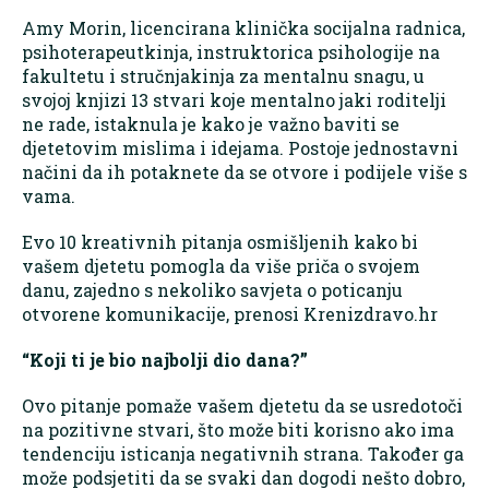
Amy Morin, licencirana klinička socijalna radnica,
psihoterapeutkinja, instruktorica psihologije na
fakultetu i stručnjakinja za mentalnu snagu, u
svojoj knjizi 13 stvari koje mentalno jaki roditelji
ne rade, istaknula je kako je važno baviti se
djetetovim mislima i idejama. Postoje jednostavni
načini da ih potaknete da se otvore i podijele više s
vama.
Evo 10 kreativnih pitanja osmišljenih kako bi
vašem djetetu pomogla da više priča o svojem
danu, zajedno s nekoliko savjeta o poticanju
otvorene komunikacije, prenosi Krenizdravo.hr
“Koji ti je bio najbolji dio dana?”
Ovo pitanje pomaže vašem djetetu da se usredotoči
na pozitivne stvari, što može biti korisno ako ima
tendenciju isticanja negativnih strana. Također ga
može podsjetiti da se svaki dan dogodi nešto dobro,