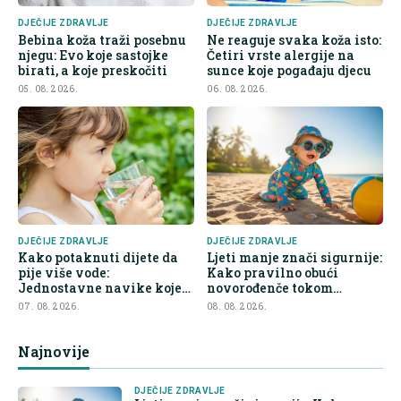
DJEČIJE ZDRAVLJE
DJEČIJE ZDRAVLJE
Bebina koža traži posebnu
Ne reaguje svaka koža isto:
njegu: Evo koje sastojke
Četiri vrste alergije na
birati, a koje preskočiti
sunce koje pogađaju djecu
05. 08. 2026.
06. 08. 2026.
DJEČIJE ZDRAVLJE
DJEČIJE ZDRAVLJE
Kako potaknuti dijete da
Ljeti manje znači sigurnije:
pije više vode:
Kako pravilno obući
Jednostavne navike koje
novorođenče tokom
olakšavaju roditeljima
toplinskog vala
07. 08. 2026.
08. 08. 2026.
Najnovije
DJEČIJE ZDRAVLJE