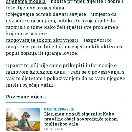
dijeljenje modela
– budite primjer, dijelite i dobre i
loše dijelove svojeg dana
izbjegavajte odmah davati savjete – umjesto da
uskočite s rješenjima, potaknite svoje dijete da
razmisli o tome kako želi riješiti sve probleme s
kojima se susreće
razgovarajte tokom aktivnosti
– razgovori bi
mogli teći prirodnije tokom zajedničkih aktivnosti
poput bojanja ili igranja lovice.
Upamtite, cilj nije samo prikupiti informacije o
njihovom školskom danu – radi se o povezivanju s
vašim djetetom i pokazivanjem da su vam njegove
misli i osjećaji važni.
Povezane vijesti
DJEČIJE ZDRAVLJE
Ljeti manje znači sigurnije: Kako
pravilno obući novorođenče tokom
toplinskog vala
08. 08. 2026.