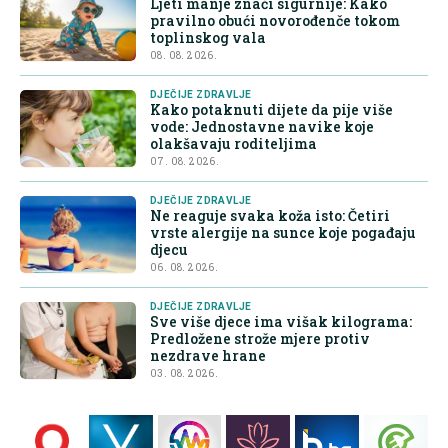
Ljeti manje znači sigurnije: Kako
pravilno obući novorođenče tokom
toplinskog vala
08. 08. 2026.
DJEČIJE ZDRAVLJE
Kako potaknuti dijete da pije više
vode: Jednostavne navike koje
olakšavaju roditeljima
07. 08. 2026.
DJEČIJE ZDRAVLJE
Ne reaguje svaka koža isto: Četiri
vrste alergije na sunce koje pogađaju
djecu
06. 08. 2026.
DJEČIJE ZDRAVLJE
Sve više djece ima višak kilograma:
Predložene strože mjere protiv
nezdrave hrane
03. 08. 2026.