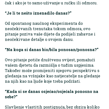
čak i ako je to samo uživanje u ručku ili odmoru.
“Je li te nešto iznenadilo danas?”
Od spontanog naučnog eksperimenta do
neočekivanih trenutaka tokom odmora, ovo
pitanje poziva vaše dijete da podijeli zabavne i
neočekivane detalje o svojem danu.
“Na koga si danas bio/bila ponosan/ponosna?”
Ovo pitanje potiče društvenu svijest, pomažući
vašem djetetu da razmišlja o tuđim uspjesima.
Također može promijeniti njegovu perspektivu s
gledanja na vršnjake kao natjecatelje na gledanje
na njih kao na ljude koje treba podržati.
“Kada si se danas osjećao/osjećala ponosno na
sebe?”
Slavljenje vlastitih postignuća, bez obzira koliko