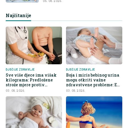
06. 08. 2026.
Najčitanije
DJEČIJE ZDRAVLJE
DJEČIJE ZDRAVLJE
Sve više djece ima višak
Boja i miris bebinog urina
kilograma: Predložene
mogu otkriti važne
strože mjere protiv
zdravstvene probleme: Evo
nezdrave hrane
na šta roditelji trebaju obr
03. 08. 2026.
03. 08. 2026.