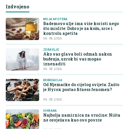
Izdvojeno
MOJA APOTEKA
Bademovo ulje ima više koristi nego
što mislite: Dobro je za kožu, srce i
kontrolu apetita
06. 08. 2026.
ZDRAVLJE
Ako vas glava boli odmah nakon
buđenja, uzrok bi vas mogao
iznenaditi
06. 08. 2026.
REKREACIJA
Od Njemačke do cijelog svijeta: Zašto
je Hyrox postao fitness fenomen?
06. 08. 2026.
ISHRANA
Najbolja namirnica za vrućine: Ništa
ne osvježava kao ovo povrće