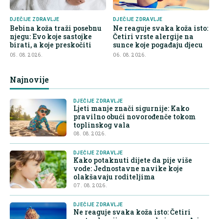
DJEČIJE ZDRAVLJE
DJEČIJE ZDRAVLJE
Bebina koža traži posebnu
Ne reaguje svaka koža isto:
njegu: Evo koje sastojke
Četiri vrste alergije na
birati, a koje preskočiti
sunce koje pogađaju djecu
05. 08. 2026.
06. 08. 2026.
Najnovije
DJEČIJE ZDRAVLJE
Ljeti manje znači sigurnije: Kako
pravilno obući novorođenče tokom
toplinskog vala
08. 08. 2026.
DJEČIJE ZDRAVLJE
Kako potaknuti dijete da pije više
vode: Jednostavne navike koje
olakšavaju roditeljima
07. 08. 2026.
DJEČIJE ZDRAVLJE
Ne reaguje svaka koža isto: Četiri