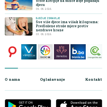
vrste alergije na sunce koje pogađaju
djecu
06. 08. 2026.
DJEČIJE ZDRAVLJE
Sve više djece ima višak kilograma:
Predložene strože mjere protiv
nezdrave hrane
03. 08. 2026.
O nama
Oglašavanje
Kontakt