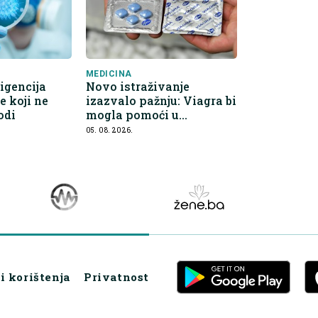
MEDICINA
igencija
Novo istraživanje
e koji ne
izazvalo pažnju: Viagra bi
odi
mogla pomoći u
sprečavanju širenja raka
05. 08. 2026.
i korištenja
Privatnost