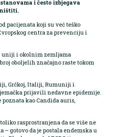
 ustanovama i često izbjegava
ništiti.
od pacijenata koji su već teško
Evropskog centra za prevenciju i
j uniji i okolnim zemljama
a broj oboljelih značajno raste tokom
i, Grčkoj, Italiji, Rumuniji i
Njemačka prijavili nedavne epidemije.
je poznata kao Candida auris,
toliko rasprostranjena da se više ne
 – gotovo da je postala endemska u