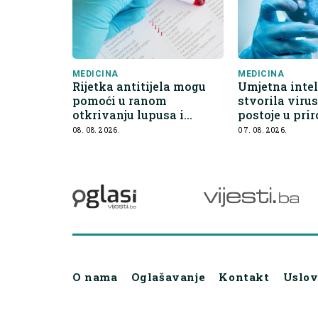
MEDICINA
MEDICINA
Rijetka antitijela mogu
Umjetna intel
pomoći u ranom
stvorila virus
otkrivanju lupusa i
postoje u prir
drugih autoimunih
08. 08. 2026.
07. 08. 2026.
bolesti
O nama
Oglašavanje
Kontakt
Uslov