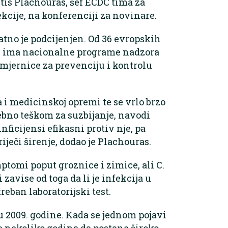
tis Plachouras, šef ECDC tima za
kcije, na konferenciji za novinare.
atno je podcijenjen. Od 36 evropskih
17 ima nacionalne programe nadzora
e smjernice za prevenciju i kontrolu
 i medicinskoj opremi te se vrlo brzo
sebno teškom za suzbijanje, navodi
nficijensi efikasni protiv nje, pa
iječi širenje, dodao je Plachouras.
ptomi poput groznice i zimice, ali C.
avise od toga da li je infekcija u
treban laboratorijski test.
nu 2009. godine. Kada se jednom pojavi
ga nekoliko godina da postane široko