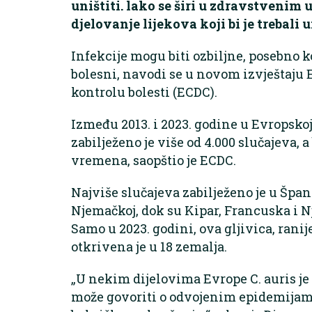
uništiti. lako se širi u zdravstvenim
djelovanje lijekova koji bi je trebali u
Infekcije mogu biti ozbiljne, posebno k
bolesni, navodi se u novom izvještaju 
kontrolu bolesti (ECDC).
Između 2013. i 2023. godine u Evropsko
zabilježeno je više od 4.000 slučajeva, 
vremena, saopštio je ECDC.
Najviše slučajeva zabilježeno je u Španij
Njemačkoj, dok su Kipar, Francuska i 
Samo u 2023. godini, ova gljivica, rani
otkrivena je u 18 zemalja.
„U nekim dijelovima Evrope C. auris je 
može govoriti o odvojenim epidemijama