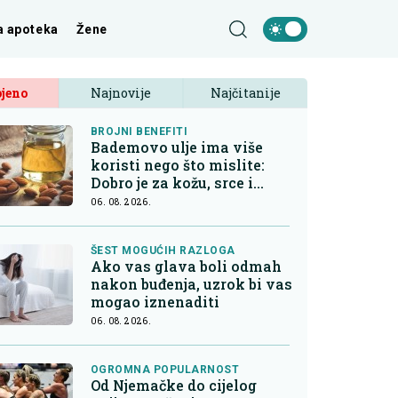
a apoteka
Žene
jeno
Najnovije
Najčitanije
BROJNI BENEFITI
Bademovo ulje ima više
koristi nego što mislite:
Dobro je za kožu, srce i
kontrolu apetita
06. 08. 2026.
ŠEST MOGUĆIH RAZLOGA
Ako vas glava boli odmah
nakon buđenja, uzrok bi vas
mogao iznenaditi
06. 08. 2026.
OGROMNA POPULARNOST
Od Njemačke do cijelog