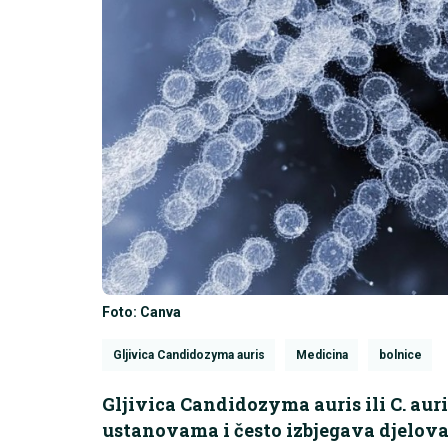
Foto: Canva
Gljivica Candidozyma auris
Medicina
bolnice
Gljivica Candidozyma auris ili C. aur
ustanovama i često izbjegava djelovanj