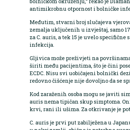
bolničkom okruženju,“ rekao je Diaman
antimikrobnu otpornost i bolničke infe
Međutim, stvarni broj slučajeva vjerov
zemalja uključenih u izvještaj, samo 
za C. auris, a tek 15 je uvelo specifičn
infekcija.
Gljivica može preživjeti na površinama
širiti među pacijentima, što je čini po
ECDC. Nisu svi uobičajeni bolnički dezi
redovno čišćenje nije dovoljno da se spr
Kod zaraženih osoba mogu se javiti sim
auris nema tipičan skup simptoma. Oni z
krvi, rani ili ušima. Za otkrivanje je po
C. auris je prvi put zabilježena u Japa
u nekoj zemlji, obično je potrebno sve