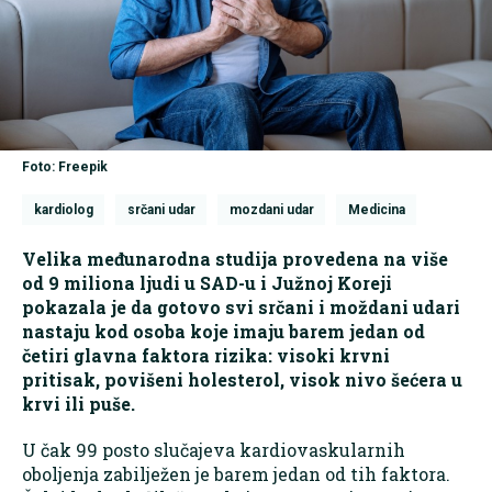
Foto: Freepik
kardiolog
srčani udar
mozdani udar
Medicina
Velika međunarodna studija provedena na više
od 9 miliona ljudi u SAD-u i Južnoj Koreji
pokazala je da gotovo svi srčani i moždani udari
nastaju kod osoba koje imaju barem jedan od
četiri glavna faktora rizika: visoki krvni
pritisak, povišeni holesterol, visok nivo šećera u
krvi ili puše.
U čak 99 posto slučajeva kardiovaskularnih
oboljenja zabilježen je barem jedan od tih faktora.