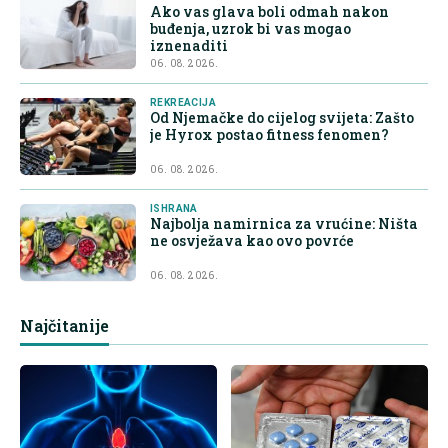
Ako vas glava boli odmah nakon
buđenja, uzrok bi vas mogao
iznenaditi
06. 08. 2026.
REKREACIJA
Od Njemačke do cijelog svijeta: Zašto
je Hyrox postao fitness fenomen?
06. 08. 2026.
ISHRANA
Najbolja namirnica za vrućine: Ništa
ne osvježava kao ovo povrće
06. 08. 2026.
Najčitanije