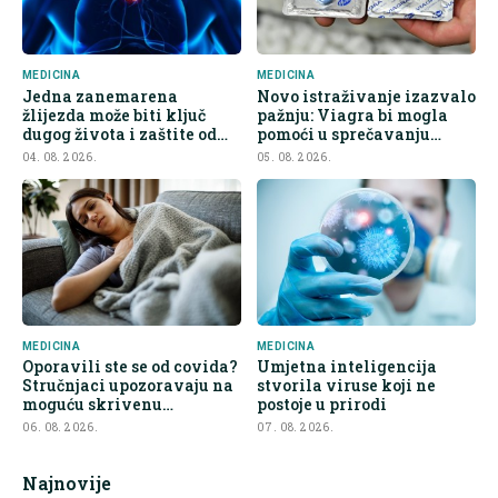
MEDICINA
MEDICINA
Jedna zanemarena
Novo istraživanje izazvalo
žlijezda može biti ključ
pažnju: Viagra bi mogla
dugog života i zaštite od
pomoći u sprečavanju
raka
širenja raka
04. 08. 2026.
05. 08. 2026.
MEDICINA
MEDICINA
Oporavili ste se od covida?
Umjetna inteligencija
Stručnjaci upozoravaju na
stvorila viruse koji ne
moguću skrivenu
postoje u prirodi
posljedicu
06. 08. 2026.
07. 08. 2026.
Najnovije