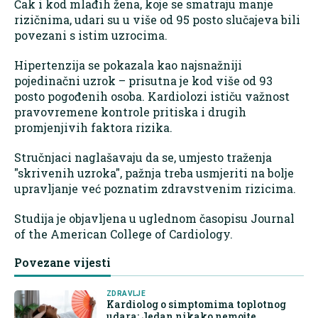
Čak i kod mlađih žena, koje se smatraju manje
rizičnima, udari su u više od 95 posto slučajeva bili
povezani s istim uzrocima.
Hipertenzija se pokazala kao najsnažniji
pojedinačni uzrok – prisutna je kod više od 93
posto pogođenih osoba. Kardiolozi ističu važnost
pravovremene kontrole pritiska i drugih
promjenjivih faktora rizika.
Stručnjaci naglašavaju da se, umjesto traženja
"skrivenih uzroka", pažnja treba usmjeriti na bolje
upravljanje već poznatim zdravstvenim rizicima.
Studija je objavljena u uglednom časopisu Journal
of the American College of Cardiology.
Povezane vijesti
ZDRAVLJE
Kardiolog o simptomima toplotnog
udara: Jedan nikako nemojte