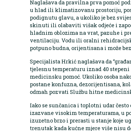
Naglašava da pravilna prva pomoć pod
u hlad ili klimatizovanu prostoriju, pos
podignutu glavu, a ukoliko je bez svijest
skinuti ili olabaviti višak odjeće i za
hladnim oblozima na vrat, pazuhe i p
ventilaciju. Vodu ili oralni rehidracijs
potpuno budna, orijentisana i može bez
Specijalista Hrkić naglašava da “građan
tjelesnu temperaturu iznad 40 stepeni 
medicinsku pomoć. Ukoliko osoba nak
postane konfuzna, dezorijentisana, kolab
odmah pozvati Službu hitne medicinsk
Iako se sunčanica i toplotni udar često
izazvane visokim temperaturama, u po
izuzetno brzo i prerasti u stanje koje u
trenutak kada kućne mjere više nisu d