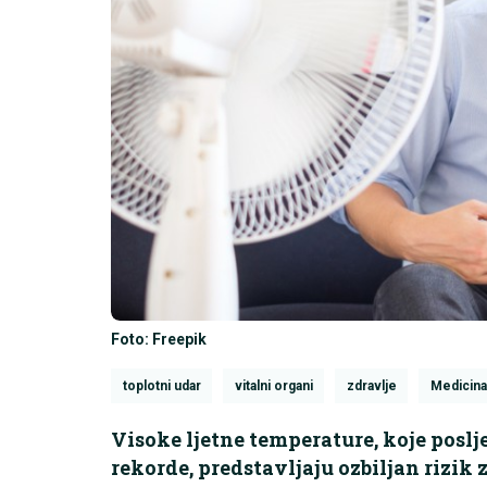
Foto: Freepik
toplotni udar
vitalni organi
zdravlje
Medicina
Visoke ljetne temperature, koje poslj
rekorde, predstavljaju ozbiljan rizik z