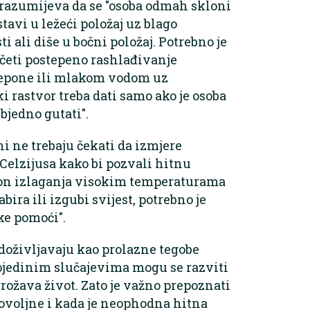
razumijeva da se "osoba odmah skloni
tavi u ležeći položaj uz blago
i ali diše u bočni položaj. Potrebno je
početi postepeno rashlađivanje
repone ili mlakom vodom uz
ki rastvor treba dati samo ako je osoba
bjedno gutati".
i ne trebaju čekati da izmjere
Celzijusa kako bi pozvali hitnu
on izlaganja visokim temperaturama
ira ili izgubi svijest, potrebno je
e pomoći".
 doživljavaju kao prolazne tegobe
jedinim slučajevima mogu se razviti
grožava život. Zato je važno prepoznati
ovoljne i kada je neophodna hitna