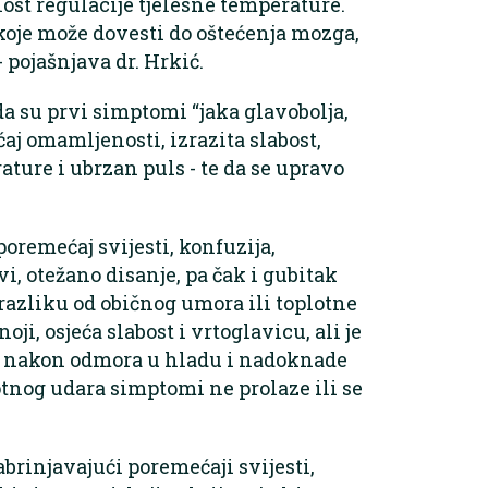
st regulacije tjelesne temperature.
koje može dovesti do oštećenja mozga,
 pojašnjava dr. Hrkić.
da su prvi simptomi “jaka glavobolja,
aj omamljenosti, izrazita slabost,
ature i ubrzan puls - te da se upravo
poremećaj svijesti, konfuzija,
i, otežano disanje, pa čak i gubitak
a razliku od običnog umora ili toplotne
oji, osjeća slabost i vrtoglavicu, ali je
ja nakon odmora u hladu i nadoknade
otnog udara simptomi ne prolaze ili se
brinjavajući poremećaji svijesti,