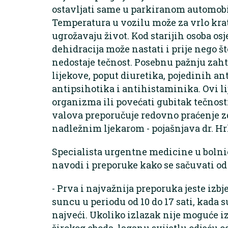
ostavljati same u parkiranom automobi
Temperatura u vozilu može za vrlo krat
ugrožavaju život. Kod starijih osoba osje
dehidracija može nastati i prije nego št
nedostaje tečnost. Posebnu pažnju zahti
lijekove, poput diuretika, pojedinih an
antipsihotika i antihistaminika. Ovi l
organizma ili povećati gubitak tečnost
valova preporučuje redovno praćenje zd
nadležnim ljekarom - pojašnjava dr. Hr
Specialista urgentne medicine u bolni
navodi i preporuke kako se sačuvati od
- Prva i najvažnija preporuka jeste iz
suncu u periodu od 10 do 17 sati, kada 
najveći. Ukoliko izlazak nije moguće izb
širokog oboda, laganu svijetlu odjeću od