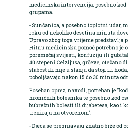
medicinska intervencija, posebno kod 
grupama.
- Sunčanica, a posebno toplotni udar, 
roku od nekoliko desetina minuta doves
Upravo zbog toga vrijeme predstavlja pr
Hitnu medicinsku pomoć potrebno je o
poremećaj svijesti, konfuziju ili gubit
40 stepeni Celzijusa, grčeve, otežano d
slabost ili nije u stanju da stoji ili ho
poboljšavaju nakon 15 do 30 minuta odmo
Poseban oprez, navodi, potreban je "kod 
hroničnih bolesnika te posebno kod oso
bubrežnih bolesti ili dijabetesa, kao i 
treniraju na otvorenom".
- Djeca se pregrijavaju znatno brže od o