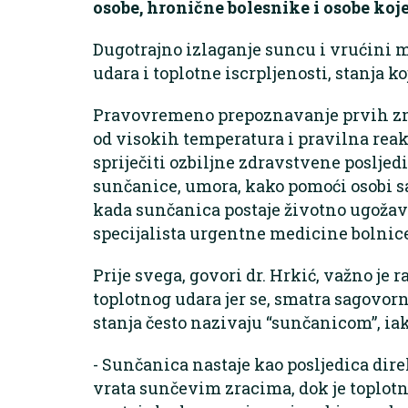
osobe, hronične bolesnike i osobe koj
Dugotrajno izlaganje suncu i vrućini 
udara i toplotne iscrpljenosti, stanja k
Pravovremeno prepoznavanje prvih zn
od visokih temperatura i pravilna rea
spriječiti ozbiljne zdravstvene poslje
sunčanice, umora, kako pomoći osobi sa
kada sunčanica postaje životno ugožava
specijalista urgentne medicine bolnic
Prije svega, govori dr. Hrkić, važno je 
toplotnog udara jer se, smatra sagovo
stanja često nazivaju “sunčanicom”, iak
- Sunčanica nastaje kao posljedica dire
vrata sunčevim zracima, dok je toplotn