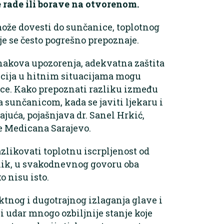
e rade ili borave na otvorenom.
može dovesti do sunčanice, toplotnog
oje se često pogrešno prepoznaje.
akova upozorenja, adekvatna zaštita
kcija u hitnim situacijama mogu
dice. Kako prepoznati razliku između
 sunčanicom, kada se javiti ljekaru i
juća, pojašnjava dr. Sanel Hrkić,
e Medicana Sarajevo.
razlikovati toplotnu iscrpljenost od
rnik, u svakodnevnog govoru oba
o nisu isto.
ktnog i dugotrajnog izlaganja glave i
i udar mnogo ozbiljnije stanje koje