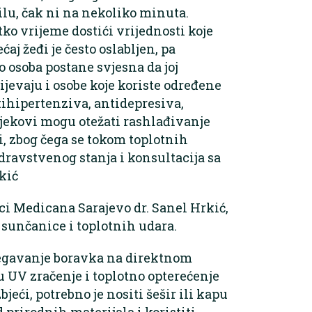
lu, čak ni na nekoliko minuta.
ko vrijeme dostići vrijednosti koje
ćaj žeđi je često oslabljen, pa
o osoba postane svjesna da joj
jevaju i osobe koje koriste određene
tihipertenziva, antidepresiva,
ijekovi mogu otežati rashlađivanje
i, zbog čega se tokom toplotnih
ravstvenog stanja i konsultacija sa
kić
ci Medicana Sarajevo dr. Sanel Hrkić,
 sunčanice i toplotnih udara.
bjegavanje boravka na direktnom
su UV zračenje i toplotno opterećenje
jeći, potrebno je nositi šešir ili kapu
 prirodnih materijala i koristiti