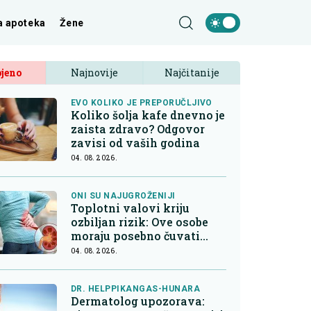
a apoteka
Žene
jeno
Najnovije
Najčitanije
EVO KOLIKO JE PREPORUČLJIVO
Koliko šolja kafe dnevno je
zaista zdravo? Odgovor
zavisi od vaših godina
04. 08. 2026.
ONI SU NAJUGROŽENIJI
Toplotni valovi kriju
ozbiljan rizik: Ove osobe
moraju posebno čuvati
bubrege
04. 08. 2026.
DR. HELPPIKANGAS-HUNARA
Dermatolog upozorava: