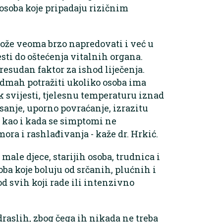
osoba koje pripadaju rizičnim
može veoma brzo napredovati i već u
ti do oštećenja vitalnih organa.
esudan faktor za ishod liječenja.
dmah potražiti ukoliko osoba ima
ak svijesti, tjelesnu temperaturu iznad
isanje, uporno povraćanje, izrazitu
da, kao i kada se simptomi ne
ra i rashlađivanja - kaže dr. Hrkić.
male djece, starijih osoba, trudnica i
ba koje boluju od srčanih, plućnih i
kod svih koji rade ili intenzivno
draslih, zbog čega ih nikada ne treba