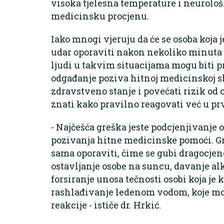
visoka tjelesna temperature i neurološ
medicinsku procjenu.
Iako mnogi vjeruju da će se osoba koja j
udar oporaviti nakon nekoliko minuta 
ljudi u takvim situacijama mogu biti 
odgađanje poziva hitnoj medicinskoj s
zdravstveno stanje i povećati rizik od 
znati kako pravilno reagovati već u 
- Najčešća greška jeste podcjenjivanje o
pozivanja hitne medicinske pomoći. Gr
sama oporaviti, čime se gubi dragocjeno
ostavljanje osobe na suncu, davanje al
forsiranje unosa tečnosti osobi koja je k
rashlađivanje ledenom vodom, koje mož
reakcije - ističe dr. Hrkić.