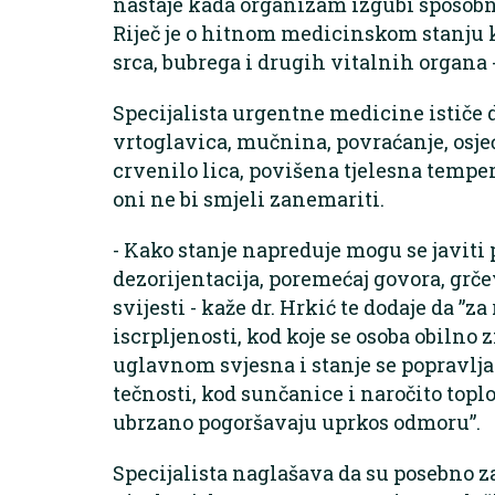
nastaje kada organizam izgubi sposobno
Riječ je o hitnom medicinskom stanju 
srca, bubrega i drugih vitalnih organa -
Specijalista urgentne medicine ističe 
vrtoglavica, mučnina, povraćanje, osjeć
crvenilo lica, povišena tjelesna temper
oni ne bi smjeli zanemariti.
- Kako stanje napreduje mogu se javiti 
dezorijentacija, poremećaj govora, grčev
svijesti - kaže dr. Hrkić te dodaje da ”z
iscrpljenosti, kod koje se osoba obilno zn
uglavnom svjesna i stanje se popravl
tečnosti, kod sunčanice i naročito topl
ubrzano pogoršavaju uprkos odmoru”.
Specijalista naglašava da su posebno za