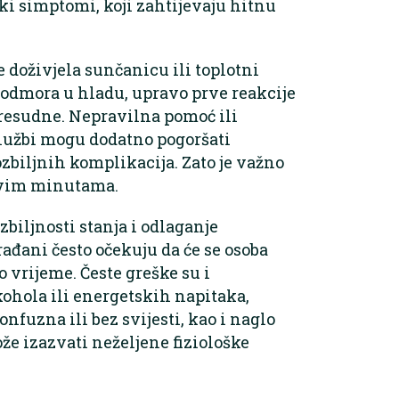
ki simptomi, koji zahtijevaju hitnu
e doživjela sunčanicu ili toplotni
odmora u hladu, upravo prve reakcije
presudne. Nepravilna pomoć ili
lužbi mogu dodatno pogoršati
ozbiljnih komplikacija. Zato je važno
prvim minutama.
zbiljnosti stanja i odlaganje
ađani često očekuju da će se osoba
 vrijeme. Česte greške su i
kohola ili energetskih napitaka,
onfuzna ili bez svijesti, kao i naglo
e izazvati neželjene fiziološke