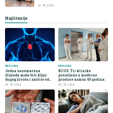
05. 08. 2026.
Najčitanije
MEDICINA
MEDICINA
Jedna zanemarena
KCUS: Tri klinike
žlijezda može biti ključ
preseljene u moderne
dugog života i zaštite od
prostore nakon 40 godina
raka
04. 08. 2026.
02. 08. 2026.