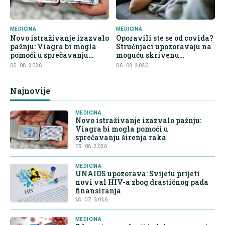
MEDICINA
MEDICINA
Novo istraživanje izazvalo
Oporavili ste se od covida?
pažnju: Viagra bi mogla
Stručnjaci upozoravaju na
pomoći u sprečavanju
moguću skrivenu
širenja raka
posljedicu
05. 08. 2026.
06. 08. 2026.
Najnovije
MEDICINA
Novo istraživanje izazvalo pažnju:
Viagra bi mogla pomoći u
sprečavanju širenja raka
05. 08. 2026.
MEDICINA
UNAIDS upozorava: Svijetu prijeti
novi val HIV-a zbog drastičnog pada
finansiranja
28. 07. 2026.
MEDICINA