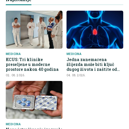
MEDICINA
MEDICINA
KCUS: Tri klinike
Jedna zanemarena
preseljene u moderne
žlijezda može biti ključ
prostore nakon 40 godina
dugog života i zaštite od
raka
02. 08. 2026.
04. 08. 2026.
MEDICINA