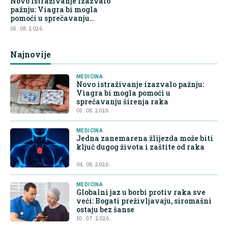
Novo istraživanje izazvalo
pažnju: Viagra bi mogla
pomoći u sprečavanju
širenja raka
05. 08. 2026.
Najnovije
MEDICINA
Novo istraživanje izazvalo pažnju:
Viagra bi mogla pomoći u
sprečavanju širenja raka
05. 08. 2026.
MEDICINA
Jedna zanemarena žlijezda može biti
ključ dugog života i zaštite od raka
04. 08. 2026.
MEDICINA
Globalni jaz u borbi protiv raka sve
veći: Bogati preživljavaju, siromašni
ostaju bez šanse
10. 07. 2026.