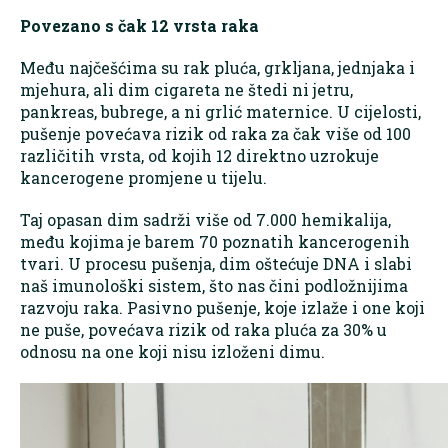
Povezano s čak 12 vrsta raka
Među najčešćima su rak pluća, grkljana, jednjaka i
mjehura, ali dim cigareta ne štedi ni jetru,
pankreas, bubrege, a ni grlić maternice. U cijelosti,
pušenje povećava rizik od raka za čak više od 100
različitih vrsta, od kojih 12 direktno uzrokuje
kancerogene promjene u tijelu.
Taj opasan dim sadrži više od 7.000 hemikalija,
među kojima je barem 70 poznatih kancerogenih
tvari. U procesu pušenja, dim oštećuje DNA i slabi
naš imunološki sistem, što nas čini podložnijima
razvoju raka. Pasivno pušenje, koje izlaže i one koji
ne puše, povećava rizik od raka pluća za 30% u
odnosu na one koji nisu izloženi dimu.