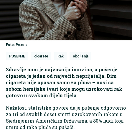
Foto: Pexels
PUSENJE
cigarete
Rak
oboljenja
Zdravlje nam je najvažnija imovina, a pušenje
cigareta je jedan od najvećih neprijatelja. Dim
cigareta nije opasan samo za pluća – nosi sa
sobom hemijske tvari koje mogu uzrokovati rak
gotovo u svakom dijelu tijela.
Nažalost, statistike govore da je pušenje odgovorno
za tri od svakih deset smrti uzrokovanih rakom u
Sjedinjenim Američkim Državama, a 80% ljudi koji
umru od raka pluća su pušači.