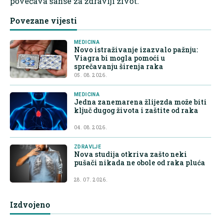
povećava šanse za zdraviji život.
Povezane vijesti
MEDICINA
Novo istraživanje izazvalo pažnju:
Viagra bi mogla pomoći u
sprečavanju širenja raka
05. 08. 2026.
MEDICINA
Jedna zanemarena žlijezda može biti
ključ dugog života i zaštite od raka
04. 08. 2026.
ZDRAVLJE
Nova studija otkriva zašto neki
pušači nikada ne obole od raka pluća
28. 07. 2026.
Izdvojeno