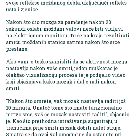
svoje reflekse moždanog debla, uključujući refleks
usta i zjenice.
Nakon što dio mozga za pamćenje nakon 20
sekundi oslabi, moždani valovi neće biti vidljivi
na električnom monitoru. To će na kraju rezultirati
smrću moždanih stanica satima nakon što srce
prestane.
Ako vam je teško zamisliti da se aktivnost mozga
nastavlja nakon vaše smrti, jedan muškarac je
olakšao vizualizaciju procesa te je podijelio video
koji objašnjava kako mozak i dalje radi nakon
smrti.
"Nakon što umrete, vaš mozak nastavlja raditi još
10 minuta. Unatoč tome što imate funkcionalno
mrtvo srce, vaš će mozak nastaviti raditi", objasnio
je. Kao što prethodna istraživanja sugeriraju, u
trenucima prije smrti mozak dobiti nalet struje.
Smatra se da ovaj val omogućuje da ostanete pri