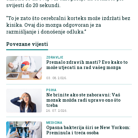
svijesti do 20 sekundi.
"To je zato što cerebralni korteks može izdržati bez
kisika. Ovaj dio mozga odgovoran je za
razmišljanje i donošenje odluka.”
Povezane vijesti
ZDRAVLJE
Premalo zdravih masti? Evo kako to
može utjecati na rad vašeg mozga
03. 08. 2026.
PSIHA
Ne brinite ako ste zaboravni: Vaš
mozak možda radi upravo ono što
treba
26. 07. 2026.
MEDICINA
Opasna bakterija širi se New Yorkom:
Preminula i treća osoba