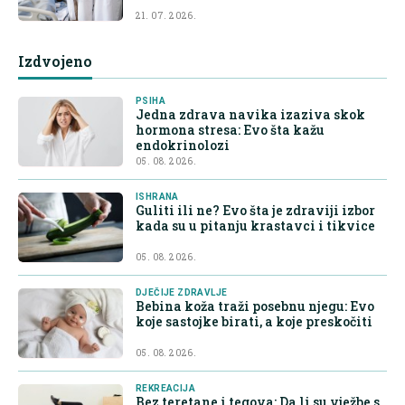
21. 07. 2026.
Izdvojeno
PSIHA
Jedna zdrava navika izaziva skok
hormona stresa: Evo šta kažu
endokrinolozi
05. 08. 2026.
ISHRANA
Guliti ili ne? Evo šta je zdraviji izbor
kada su u pitanju krastavci i tikvice
05. 08. 2026.
DJEČIJE ZDRAVLJE
Bebina koža traži posebnu njegu: Evo
koje sastojke birati, a koje preskočiti
05. 08. 2026.
REKREACIJA
Bez teretane i tegova: Da li su vježbe s