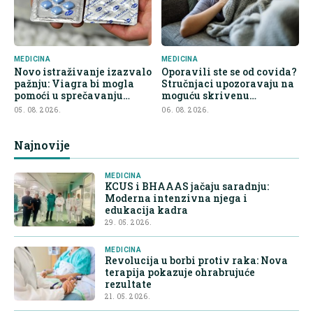
MEDICINA
MEDICINA
Novo istraživanje izazvalo
Oporavili ste se od covida?
pažnju: Viagra bi mogla
Stručnjaci upozoravaju na
pomoći u sprečavanju
moguću skrivenu
širenja raka
posljedicu
05. 08. 2026.
06. 08. 2026.
Najnovije
MEDICINA
KCUS i BHAAAS jačaju saradnju:
Moderna intenzivna njega i
edukacija kadra
29. 05. 2026.
MEDICINA
Revolucija u borbi protiv raka: Nova
terapija pokazuje ohrabrujuće
rezultate
21. 05. 2026.