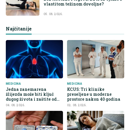
vlastitom težinom dovoljne?
05. 08. 2026.
Najčitanije
MEDICINA
MEDICINA
Jedna zanemarena
KCUS: Tri klinike
žlijezda može biti ključ
preseljene u moderne
dugog života i zaštite od
prostore nakon 40 godina
raka
04. 08. 2026.
02. 08. 2026.