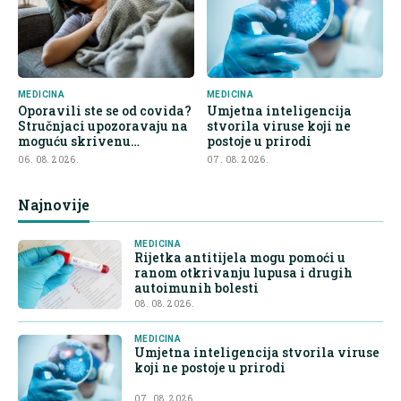
MEDICINA
MEDICINA
Oporavili ste se od covida?
Umjetna inteligencija
Stručnjaci upozoravaju na
stvorila viruse koji ne
moguću skrivenu
postoje u prirodi
posljedicu
06. 08. 2026.
07. 08. 2026.
Najnovije
MEDICINA
Rijetka antitijela mogu pomoći u
ranom otkrivanju lupusa i drugih
autoimunih bolesti
08. 08. 2026.
MEDICINA
Umjetna inteligencija stvorila viruse
koji ne postoje u prirodi
07. 08. 2026.