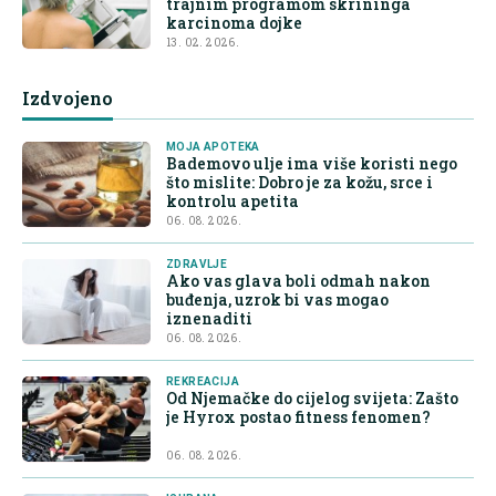
trajnim programom skrininga
karcinoma dojke
13. 02. 2026.
Izdvojeno
MOJA APOTEKA
Bademovo ulje ima više koristi nego
što mislite: Dobro je za kožu, srce i
kontrolu apetita
06. 08. 2026.
ZDRAVLJE
Ako vas glava boli odmah nakon
buđenja, uzrok bi vas mogao
iznenaditi
06. 08. 2026.
REKREACIJA
Od Njemačke do cijelog svijeta: Zašto
je Hyrox postao fitness fenomen?
06. 08. 2026.