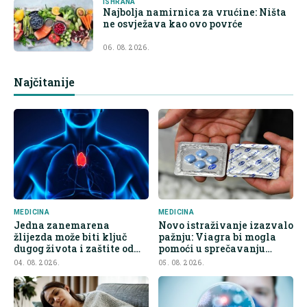
ISHRANA
Najbolja namirnica za vrućine: Ništa
ne osvježava kao ovo povrće
06. 08. 2026.
Najčitanije
MEDICINA
MEDICINA
Jedna zanemarena
Novo istraživanje izazvalo
žlijezda može biti ključ
pažnju: Viagra bi mogla
dugog života i zaštite od
pomoći u sprečavanju
raka
širenja raka
04. 08. 2026.
05. 08. 2026.