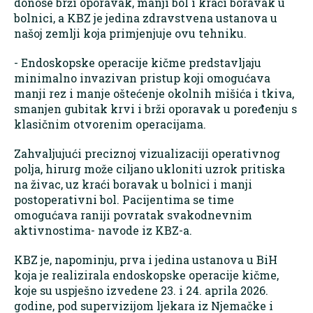
donose brži oporavak, manji bol i kraći boravak u
bolnici, a KBZ je jedina zdravstvena ustanova u
našoj zemlji koja primjenjuje ovu tehniku.
- Endoskopske operacije kičme predstavljaju
minimalno invazivan pristup koji omogućava
manji rez i manje oštećenje okolnih mišića i tkiva,
smanjen gubitak krvi i brži oporavak u poređenju s
klasičnim otvorenim operacijama.
Zahvaljujući preciznoj vizualizaciji operativnog
polja, hirurg može ciljano ukloniti uzrok pritiska
na živac, uz kraći boravak u bolnici i manji
postoperativni bol. Pacijentima se time
omogućava raniji povratak svakodnevnim
aktivnostima- navode iz KBZ-a.
KBZ je, napominju, prva i jedina ustanova u BiH
koja je realizirala endoskopske operacije kičme,
koje su uspješno izvedene 23. i 24. aprila 2026.
godine, pod supervizijom ljekara iz Njemačke i