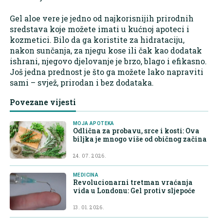
Gel aloe vere je jedno od najkorisnijih prirodnih
sredstava koje možete imati u kućnoj apoteci i
kozmetici. Bilo da ga koristite za hidrataciju,
nakon sunčanja, za njegu kose ili čak kao dodatak
ishrani, njegovo djelovanje je brzo, blago i efikasno.
Još jedna prednost je što ga možete lako napraviti
sami – svjež, prirodan i bez dodataka.
Povezane vijesti
MOJA APOTEKA
Odlična za probavu, srce i kosti: Ova
biljka je mnogo više od običnog začina
24. 07. 2026.
MEDICINA
Revolucionarni tretman vraćanja
vida u Londonu: Gel protiv sljepoće
13. 01. 2026.