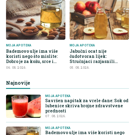
MOJA APOTEKA
MOJA APOTEKA
Bademovo ulje ima više
Jabučni ocat nije
koristi nego što mislite:
čudotvoran lijek:
Dobro je za kožu, srce i
Stručnjaci razjasnili
kontrolu apetita
najveće zablude
06. 08. 2026.
05. 08. 2026.
Najnovije
MOJA APOTEKA
Savršen napitak za vrele dane: Sok od
lubenice skriva brojne zdravstvene
prednosti
07. 08. 2026.
MOJA APOTEKA
Bademovo ulje ima više koristi nego