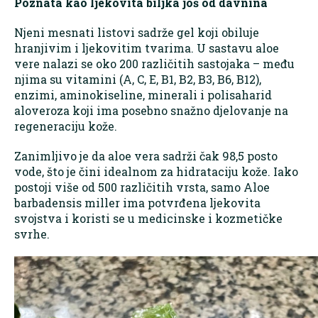
Poznata kao ljekovita biljka još od davnina
Njeni mesnati listovi sadrže gel koji obiluje
hranjivim i ljekovitim tvarima. U sastavu aloe
vere nalazi se oko 200 različitih sastojaka – među
njima su vitamini (A, C, E, B1, B2, B3, B6, B12),
enzimi, aminokiseline, minerali i polisaharid
aloveroza koji ima posebno snažno djelovanje na
regeneraciju kože.
Zanimljivo je da aloe vera sadrži čak 98,5 posto
vode, što je čini idealnom za hidrataciju kože. Iako
postoji više od 500 različitih vrsta, samo Aloe
barbadensis miller ima potvrđena ljekovita
svojstva i koristi se u medicinske i kozmetičke
svrhe.