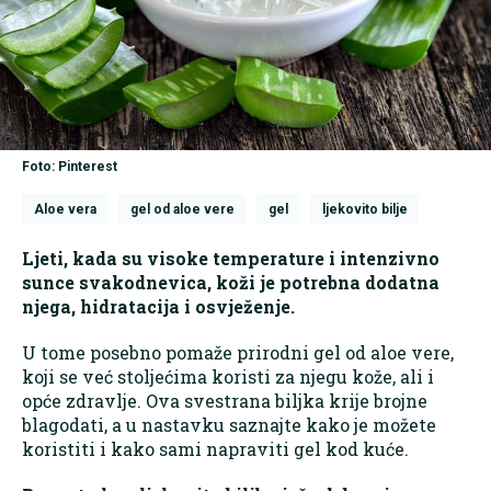
Foto: Pinterest
Aloe vera
gel od aloe vere
gel
ljekovito bilje
Ljeti, kada su visoke temperature i intenzivno
sunce svakodnevica, koži je potrebna dodatna
njega, hidratacija i osvježenje.
U tome posebno pomaže prirodni gel od aloe vere,
koji se već stoljećima koristi za njegu kože, ali i
opće zdravlje. Ova svestrana biljka krije brojne
blagodati, a u nastavku saznajte kako je možete
koristiti i kako sami napraviti gel kod kuće.