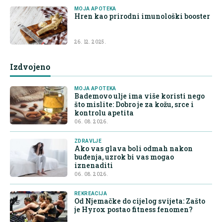
MOJA APOTEKA
Hren kao prirodni imunološki booster
26. 12. 2025.
Izdvojeno
MOJA APOTEKA
Bademovo ulje ima više koristi nego
što mislite: Dobro je za kožu, srce i
kontrolu apetita
06. 08. 2026.
ZDRAVLJE
Ako vas glava boli odmah nakon
buđenja, uzrok bi vas mogao
iznenaditi
06. 08. 2026.
REKREACIJA
Od Njemačke do cijelog svijeta: Zašto
je Hyrox postao fitness fenomen?