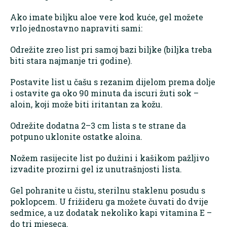
Ako imate biljku aloe vere kod kuće, gel možete
vrlo jednostavno napraviti sami:
Odrežite zreo list pri samoj bazi biljke (biljka treba
biti stara najmanje tri godine).
Postavite list u čašu s rezanim dijelom prema dolje
i ostavite ga oko 90 minuta da iscuri žuti sok –
aloin, koji može biti iritantan za kožu.
Odrežite dodatna 2–3 cm lista s te strane da
potpuno uklonite ostatke aloina.
Nožem rasijecite list po dužini i kašikom pažljivo
izvadite prozirni gel iz unutrašnjosti lista.
Gel pohranite u čistu, sterilnu staklenu posudu s
poklopcem. U frižideru ga možete čuvati do dvije
sedmice, a uz dodatak nekoliko kapi vitamina E –
do tri mjeseca.