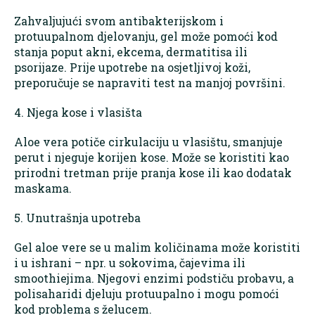
Zahvaljujući svom antibakterijskom i
protuupalnom djelovanju, gel može pomoći kod
stanja poput akni, ekcema, dermatitisa ili
psorijaze. Prije upotrebe na osjetljivoj koži,
preporučuje se napraviti test na manjoj površini.
4. Njega kose i vlasišta
Aloe vera potiče cirkulaciju u vlasištu, smanjuje
perut i njeguje korijen kose. Može se koristiti kao
prirodni tretman prije pranja kose ili kao dodatak
maskama.
5. Unutrašnja upotreba
Gel aloe vere se u malim količinama može koristiti
i u ishrani – npr. u sokovima, čajevima ili
smoothiejima. Njegovi enzimi podstiču probavu, a
polisaharidi djeluju protuupalno i mogu pomoći
kod problema s želucem.