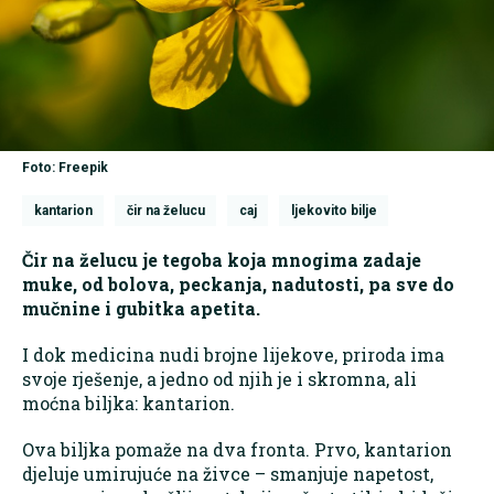
Foto: Freepik
kantarion
čir na želucu
caj
ljekovito bilje
Čir na želucu je tegoba koja mnogima zadaje
muke, od bolova, peckanja, nadutosti, pa sve do
mučnine i gubitka apetita.
I dok medicina nudi brojne lijekove, priroda ima
svoje rješenje, a jedno od njih je i skromna, ali
moćna biljka: kantarion.
Ova biljka pomaže na dva fronta. Prvo, kantarion
djeluje umirujuće na živce – smanjuje napetost,