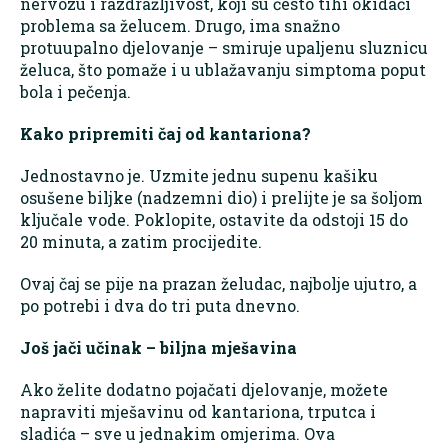
nervozu i razdražljivost, koji su često tihi okidači
problema sa želucem. Drugo, ima snažno
protuupalno djelovanje – smiruje upaljenu sluznicu
želuca, što pomaže i u ublažavanju simptoma poput
bola i pečenja.
Kako pripremiti čaj od kantariona?
Jednostavno je. Uzmite jednu supenu kašiku
osušene biljke (nadzemni dio) i prelijte je sa šoljom
ključale vode. Poklopite, ostavite da odstoji 15 do
20 minuta, a zatim procijedite.
Ovaj čaj se pije na prazan želudac, najbolje ujutro, a
po potrebi i dva do tri puta dnevno.
Još jači učinak – biljna mješavina
Ako želite dodatno pojačati djelovanje, možete
napraviti mješavinu od kantariona, trputca i
sladića – sve u jednakim omjerima. Ova