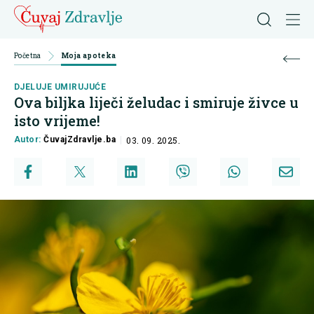
Početna
Moja apoteka
DJELUJE UMIRUJUĆE
Ova biljka liječi želudac i smiruje živce u
isto vrijeme!
Autor:
ČuvajZdravlje.ba
03. 09. 2025.