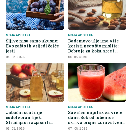
MOJA APOTEKA
MOJA APOTEKA
Šljive nisu samo ukusne:
Bademovo ulje ima više
Evo zašto ih vrijedi češće
koristi nego što mislite:
jesti
Dobro je za kožu, srce i
kontrolu apetita
04. 08. 2026.
06. 08. 2026.
MOJA APOTEKA
MOJA APOTEKA
Jabučni ocat nije
Savršen napitak za vrele
čudotvoran lijek:
dane: Sok od lubenice
Stručnjaci razjasnili
skriva brojne zdravstvene
najveće zablude
prednosti
05. 08. 2026.
07. 08. 2026.