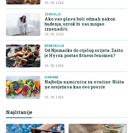
06. 08. 2026.
ZDRAVLJE
Ako vas glava boli odmah nakon
buđenja, uzrok bi vas mogao
iznenaditi
06. 08. 2026.
REKREACIJA
Od Njemačke do cijelog svijeta: Zašto
je Hyrox postao fitness fenomen?
06. 08. 2026.
ISHRANA
Najbolja namirnica za vrućine: Ništa
ne osvježava kao ovo povrće
06. 08. 2026.
Najčitanije