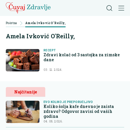
Početna
Amela Ivković O'Reilly,
Amela Ivković O'Reilly,
RECEPT
Zdravi kolač od 3 sastojka za zimske
dane
03. 12. 2024.
Najčitanije
EVO KOLIKO JE PREPORUČLJIVO
Koliko šolja kafe dnevno je zaista
zdravo? Odgovor zavisi od vaših
godina
04. 08. 2026.