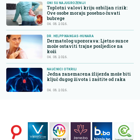
ONI SU NAJUGROŽENIJI
Toplotni valovi kriju ozbiljan rizik:
Ove osobe moraju posebno čuvati
bubrege
04. 08. 2026.
DR. HELPPIKANGAS-HUNARA
Dermatolog upozorava: Ljetno sunce
može ostaviti trajne posljedice na
koži
04. 08. 2026.
NAUČNICI OTKRILI
Jedna zanemarena žlijezda može biti
ključ dugog života i zaštite od raka
04. 08. 2026.