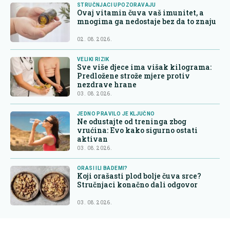
STRUČNJACI UPOZORAVAJU
Ovaj vitamin čuva vaš imunitet, a
mnogima ga nedostaje bez da to znaju
02. 08. 2026.
VELIKI RIZIK
Sve više djece ima višak kilograma:
Predložene strože mjere protiv
nezdrave hrane
03. 08. 2026.
JEDNO PRAVILO JE KLJUČNO
Ne odustajte od treninga zbog
vrućina: Evo kako sigurno ostati
aktivan
03. 08. 2026.
ORASI ILI BADEMI?
Koji orašasti plod bolje čuva srce?
Stručnjaci konačno dali odgovor
03. 08. 2026.