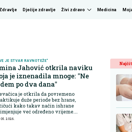
Zdravlje
Dječije zdravlje
Živi zdravo
Medicina
Moj
VE JE STVAR RAVNOTEŽE"
Najčit
mina Jahović otkrila naviku
oja je iznenadila mnoge: "Ne
edem po dva dana"
evačica je otkrila da povremeno
aktikuje duže periode bez hrane,
tičući kako takav način ishrane
imjenjuje već određeno vrijeme.
ema njenim riječima, riječ je o
 05. 2026.
čnom izboru koji kombinuje s
edovnim treninzima i