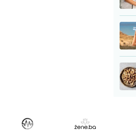
avnoteženom pr...