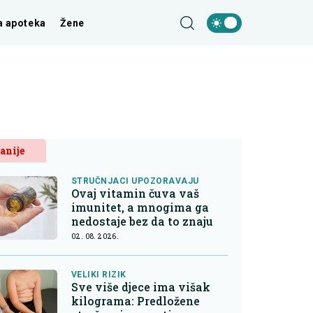
a apoteka
Žene
anije
STRUČNJACI UPOZORAVAJU
Ovaj vitamin čuva vaš
imunitet, a mnogima ga
nedostaje bez da to znaju
02. 08. 2026.
VELIKI RIZIK
Sve više djece ima višak
kilograma: Predložene