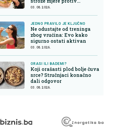
strože mjere protiv
nezdrave hrane
03. 08. 2026.
JEDNO PRAVILO JE KLJUČNO
Ne odustajte od treninga
zbog vrućina: Evo kako
sigurno ostati aktivan
03. 08. 2026.
ORASI ILI BADEMI?
Koji orašasti plod bolje čuva
srce? Stručnjaci konačno
dali odgovor
03. 08. 2026.