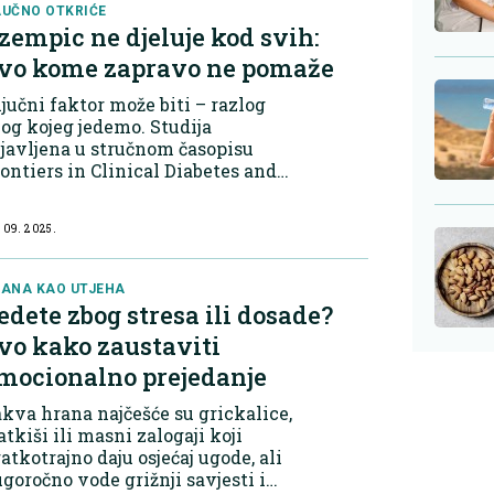
jesni. Hrana tada postaje...
UČNO OTKRIĆE
zempic ne djeluje kod svih:
vo kome zapravo ne pomaže
jučni faktor može biti – razlog
og kojeg jedemo. Studija
javljena u stručnom časopisu
ontiers in Clinical Diabetes and
ealthcare otkriva da emocionalni
jelice, osobe koje konzumiraju
 09. 2025.
anu kako bi se nosile s
gativnim osjećaji...
ANA KAO UTJEHA
edete zbog stresa ili dosade?
vo kako zaustaviti
mocionalno prejedanje
kva hrana najčešće su grickalice,
atkiši ili masni zalogaji koji
atkotrajno daju osjećaj ugode, ali
goročno vode grižnji savjesti i