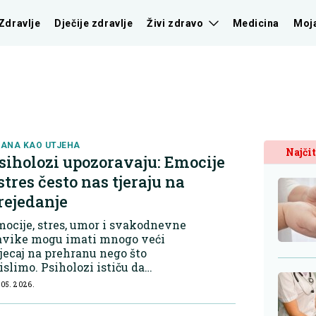
Zdravlje
Dječije zdravlje
Živi zdravo
Medicina
Moj
ANA KAO UTJEHA
Najčit
siholozi upozoravaju: Emocije
 stres često nas tjeraju na
rejedanje
ocije, stres, umor i svakodnevne
avike mogu imati mnogo veći
jecaj na prehranu nego što
slimo. Psiholozi ističu da
ejedanje najčešće nastaje
 05. 2026.
ostepeno, kroz male svakodnevne
rasce kojih često nismo ni