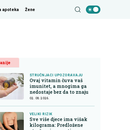
a apoteka
Žene
anije
STRUČNJACI UPOZORAVAJU
Ovaj vitamin čuva vaš
imunitet, a mnogima ga
nedostaje bez da to znaju
02. 08. 2026.
VELIKI RIZIK
Sve više djece ima višak
kilograma: Predložene