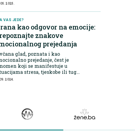
eželjenim kilogramima. Kako ga
 05. 2025.
epoznati? Ako se često uhvatite
ko otvarate frižider iako ste...
A VAS JEDE?
rana kao odgovor na emocije:
repoznajte znakove
mocionalnog prejedanja
včana glad, poznata i kao
ocionalno prejedanje, čest je
nomen koji se manifestuje u
tuacijama stresa, tjeskobe ili tuge.
tim trenucima mnogi ljudi traže
 09. 2024.
jehu u slatkoj, masnoj ili
traprerađenoj hrani, koja aktivira
dručja mo...