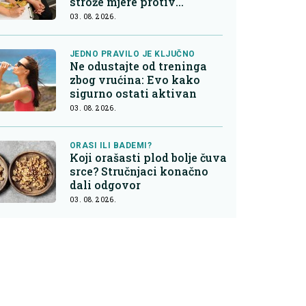
strože mjere protiv
nezdrave hrane
03. 08. 2026.
JEDNO PRAVILO JE KLJUČNO
Ne odustajte od treninga
zbog vrućina: Evo kako
sigurno ostati aktivan
03. 08. 2026.
ORASI ILI BADEMI?
Koji orašasti plod bolje čuva
srce? Stručnjaci konačno
dali odgovor
03. 08. 2026.