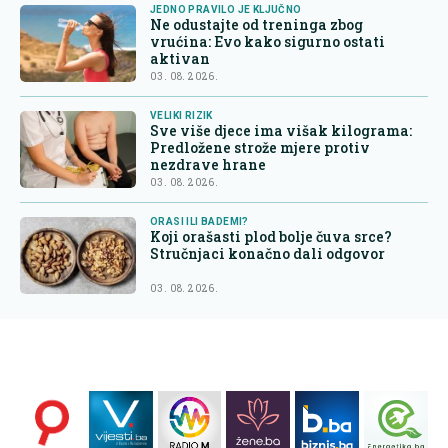
JEDNO PRAVILO JE KLJUČNO
Ne odustajte od treninga zbog
vrućina: Evo kako sigurno ostati
aktivan
03. 08. 2026.
VELIKI RIZIK
Sve više djece ima višak kilograma:
Predložene strože mjere protiv
nezdrave hrane
03. 08. 2026.
ORASI ILI BADEMI?
Koji orašasti plod bolje čuva srce?
Stručnjaci konačno dali odgovor
03. 08. 2026.