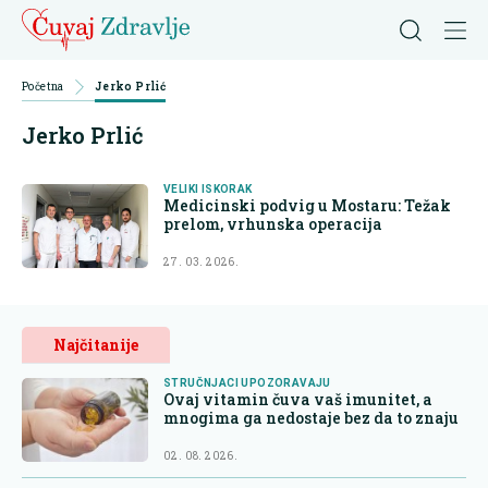
Početna
Jerko Prlić
Jerko Prlić
VELIKI ISKORAK
Medicinski podvig u Mostaru: Težak
prelom, vrhunska operacija
27. 03. 2026.
Najčitanije
STRUČNJACI UPOZORAVAJU
Ovaj vitamin čuva vaš imunitet, a
mnogima ga nedostaje bez da to znaju
02. 08. 2026.