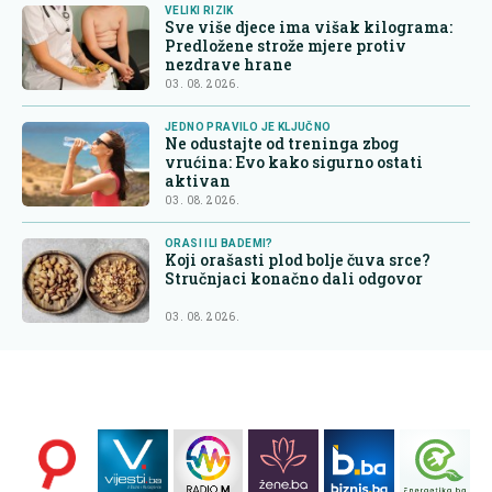
VELIKI RIZIK
Sve više djece ima višak kilograma:
Predložene strože mjere protiv
nezdrave hrane
03. 08. 2026.
JEDNO PRAVILO JE KLJUČNO
Ne odustajte od treninga zbog
vrućina: Evo kako sigurno ostati
aktivan
03. 08. 2026.
ORASI ILI BADEMI?
Koji orašasti plod bolje čuva srce?
Stručnjaci konačno dali odgovor
03. 08. 2026.