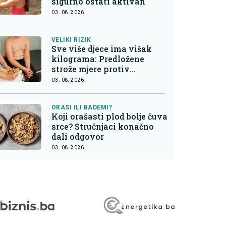
sigurno ostati aktivan
03. 08. 2026.
VELIKI RIZIK
Sve više djece ima višak
kilograma: Predložene
strože mjere protiv
nezdrave hrane
03. 08. 2026.
ORASI ILI BADEMI?
Koji orašasti plod bolje čuva
srce? Stručnjaci konačno
dali odgovor
03. 08. 2026.