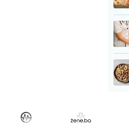
edogruđa. Zahvat je...