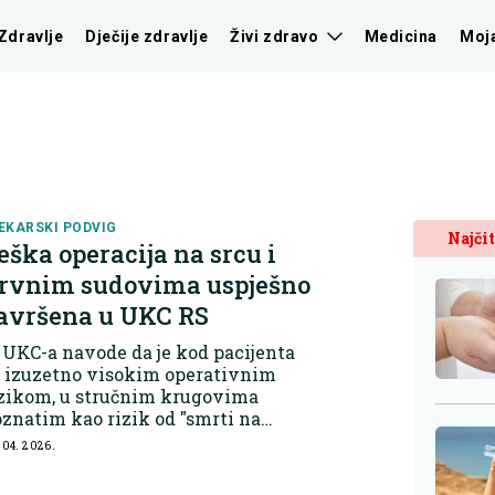
Zdravlje
Dječije zdravlje
Živi zdravo
Medicina
Moj
EKARSKI PODVIG
Najčit
eška operacija na srcu i
rvnim sudovima uspješno
avršena u UKC RS
 UKC-a navode da je kod pacijenta
a izuzetno visokim operativnim
izikom, u stručnim krugovima
znatim kao rizik od "smrti na
olu", izvršena kompleksna
 04. 2026.
konstrukcija najvećih arterijskih
 venskih krvnih sudova