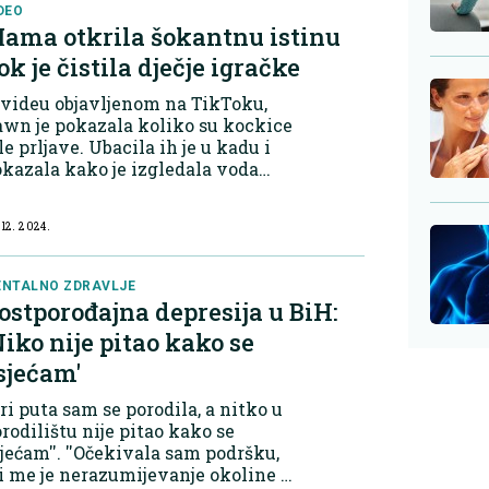
povina namirni...
DEO
ama otkrila šokantnu istinu
ok je čistila dječje igračke
videu objavljenom na TikToku,
wn je pokazala koliko su kockice
le prljave. Ubacila ih je u kadu i
kazala kako je izgledala voda
kon pranja. Kockice su plivale u
ljavoj vodi, što je zgrozilo majku,
 12. 2024.
i i mnoge druge. Video je sku...
NTALNO ZDRAVLJE
ostporođajna depresija u BiH:
Niko nije pitao kako se
sjećam'
Tri puta sam se porodila, a nitko u
rodilištu nije pitao kako se
jećam''. ''Očekivala sam podršku,
i me je nerazumijevanje okoline i