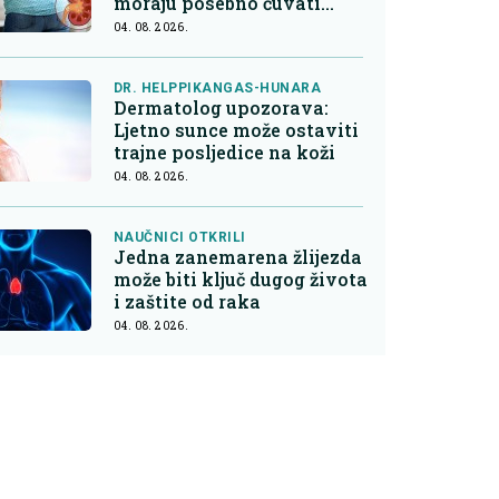
moraju posebno čuvati
bubrege
04. 08. 2026.
DR. HELPPIKANGAS-HUNARA
Dermatolog upozorava:
Ljetno sunce može ostaviti
trajne posljedice na koži
04. 08. 2026.
NAUČNICI OTKRILI
Jedna zanemarena žlijezda
može biti ključ dugog života
i zaštite od raka
04. 08. 2026.