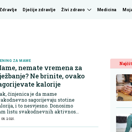
Zdravlje
Dječije zdravlje
Živi zdravo
Medicina
Moj
ENING ZA MAME
Najčit
ame, nemate vremena za
ježbanje? Ne brinite, ovako
agorijevate kalorije
ak, činjenica je da mame
akodnevno sagorijevaju stotine
lorija, i to nesvjesno. Donosimo
am listu svakodnevnih aktivnosti
je se s pravom mogu svrstati u
 08. 2025.
namjerne, ali efikasne oblike
elovježbe. Guranje kolica