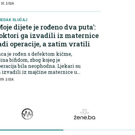
iskih osoba dodatno opteretilo''.
 10. 2024.
Majka, po rođenju djeteta, često
dne u drugi plan, dok bi...
JEDAK SLUČAJ
Moje dijete je rođeno dva puta':
oktori ga izvadili iz maternice
adi operacije, a zatim vratili
ca je rođen s defektom kičme,
ina bifidom, zbog kojeg je
eracija bila neophodna. Ljekari su
 izvadili iz majčine maternice u
. sedmici trudnoće, obavili
 09. 2024.
eraciju, a zatim ga vratili u
ternicu. Trudnoća je nastavljena
 38. sed...