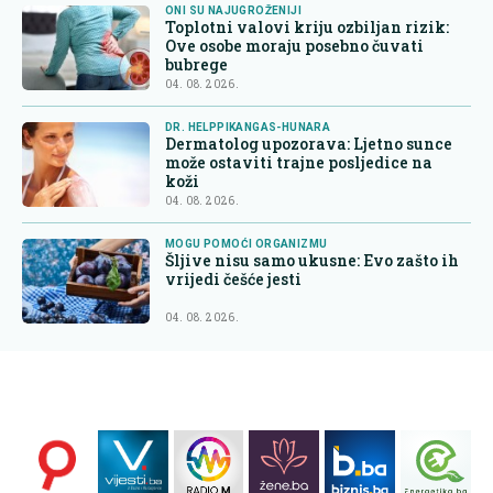
ONI SU NAJUGROŽENIJI
Toplotni valovi kriju ozbiljan rizik:
Ove osobe moraju posebno čuvati
bubrege
04. 08. 2026.
DR. HELPPIKANGAS-HUNARA
Dermatolog upozorava: Ljetno sunce
može ostaviti trajne posljedice na
koži
04. 08. 2026.
MOGU POMOĆI ORGANIZMU
Šljive nisu samo ukusne: Evo zašto ih
vrijedi češće jesti
04. 08. 2026.