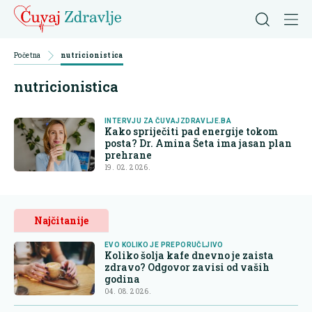
Početna
nutricionistica
nutricionistica
INTERVJU ZA ČUVAJZDRAVLJE.BA
Kako spriječiti pad energije tokom
posta? Dr. Amina Šeta ima jasan plan
prehrane
19. 02. 2026.
Najčitanije
EVO KOLIKO JE PREPORUČLJIVO
Koliko šolja kafe dnevno je zaista
zdravo? Odgovor zavisi od vaših
godina
04. 08. 2026.