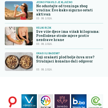
JEDNO PRAVILO JE KLJUČNO
Ne odustajte od treninga zbog
vrućina: Evo kako sigurno ostati
aktivan
03. 08. 2026.
VELIKI RIZIK
Sve više djece ima višak kilograma:
Predložene strože mjere protiv
nezdrave hrane
03. 08. 2026.
ORASI ILI BADEMI?
Koji orašasti plod bolje čuva srce?
Stručnjaci konačno dali odgovor
03. 08. 2026.