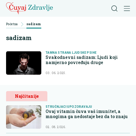
Početna
sadizam
sadizam
TAMNA STRANA LJUDSKE PSIHE
Svakodnevni sadizam: Ljudi koji
namjerno povređuju druge
03. 06. 2025.
Najčitanije
STRUČNJACI UPOZORAVAJU
Ovaj vitamin čuva vaš imunitet, a
mnogima ga nedostaje bez da to znaju
02. 08. 2026.